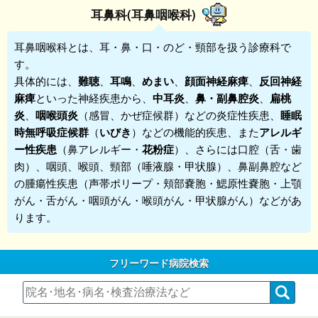
耳鼻科(耳鼻咽喉科)
耳鼻咽喉科
とは、耳・鼻・口・のど・頸部を扱う診療科で
す。
具体的には、
難聴
、
耳鳴
、
めまい
、
顔面神経麻痺
、
反回神経
麻痺
といった神経疾患から、
中耳炎
、
鼻・副鼻腔炎
、
扁桃
炎
、
咽喉頭炎
（感冒、かぜ症候群）などの炎症性疾患、
睡眠
時無呼吸症候群
（
いびき
）などの機能的疾患、また
アレルギ
ー性疾患
（鼻アレルギー・
花粉症
）、さらには口腔（舌・歯
肉）、咽頭、喉頭、頸部（唾液腺・甲状腺）、鼻副鼻腔など
の腫瘍性疾患（声帯ポリープ・頬部嚢胞・鰓原性嚢胞・上顎
がん・舌がん・咽頭がん・喉頭がん・甲状腺がん）などがあ
ります。
フリーワード病院検索