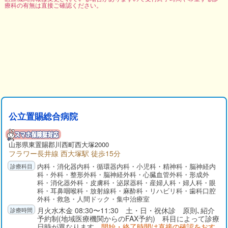
療科の有無は直接ご確認ください。
公立置賜総合病院
山形県
東置賜郡
川西町西大塚2000
フラワー長井線 西大塚駅 徒歩15分
内科・消化器内科・循環器内科・小児科・精神科・脳神経内
科・外科・整形外科・脳神経外科・心臓血管外科・形成外
科・消化器外科・皮膚科・泌尿器科・産婦人科・婦人科・眼
科・耳鼻咽喉科・放射線科・麻酔科・リハビリ科・歯科口腔
外科・救急・人間ドック・集中治療室
月火水木金 08:30〜11:30 土・日・祝休診 原則､紹介
予約制(地域医療機関からのFAX予約) 科目によって診療
日時が異なります
開始・終了時間は直接の確認をおす