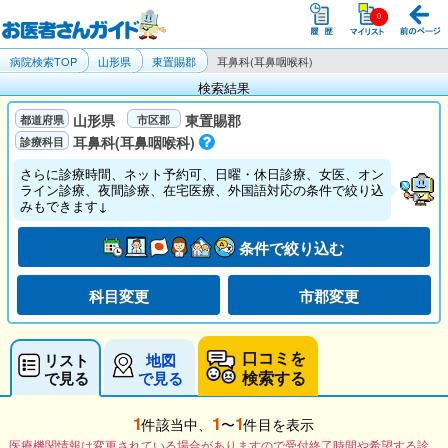
病院検索TOP
山形県
東置賜郡
耳鼻科(耳鼻咽喉科)
検索結果
山形県
東置賜郡
耳鼻科(耳鼻咽喉科)
さらに診療時間、ネット予約可、日曜・休日診療、女医、オン
ライン診療、夜間診療、在宅医療、外国語対応の条件で絞り込
みもできます↓
条件で絞り込む
科目変更
市郡変更
口コミを
リスト
地図
検索する
で見る
で見る
1
1
1
件該当中、
〜
件目を表示
医療機関情報は変更されている場合がありますので受付終了時間や希望する診