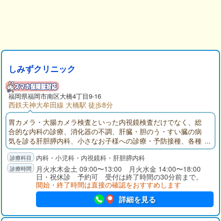
しみずクリニック
福岡県福岡市南区大橋4丁目9-16
西鉄天神大牟田線 大橋駅 徒歩8分
胃カメラ・大腸カメラ検査といった内視鏡検査だけでなく、総
合的な内科の診療、消化器の不調、肝臓・胆のう・すい臓の病
気を診る肝胆膵内科、小さなお子様への診療・予防接種、各種
検診・健康診断と幅広い診療を行っています。気になる症状だ
内科・小児科・内視鏡科・肝胆膵内科
けでなく、その方の普段の生活状況もお聞きして、適切に診断
して治療に繋げますので、どんなことでも気軽にご相談くださ
月火水木金土 09:00〜13:00 月火水金 14:00〜18:00
日・祝休診 予約可 受付は終了時間の30分前まで。
い。
開始・終了時間は直接の確認をおすすめします
詳細を見る