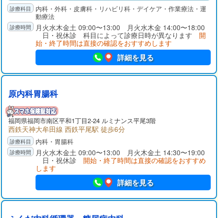
幅広く、患者様のニーズにお応えできる環境が整いました。ま
内科・外科・皮膚科・リハビリ科・デイケア・作業療法・運
た、医療面だけにとどまらず、デイケア、ショートステイを併
動療法
設し、介護保険利用におけるサポート体制も充実させました。
月火水木金土 09:00〜13:00 月火水木金 14:00〜18:00
日・祝休診 科目によって診療日時が異なります
開
始・終了時間は直接の確認をおすすめします
詳細を見る
原内科胃腸科
福岡県福岡市南区平和1丁目2-24 ルミナンス平尾3階
西鉄天神大牟田線 西鉄平尾駅 徒歩6分
内科・胃腸科
月火水木金土 09:00〜13:00 月火木金土 14:30〜19:00
日・祝休診
開始・終了時間は直接の確認をおすすめ
します
詳細を見る