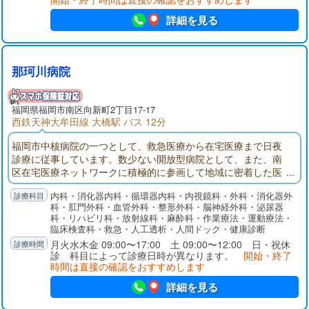
詳細を見る
那珂川病院
福岡県福岡市南区向新町2丁目17-17
西鉄天神大牟田線 大橋駅 バス 12分
福岡市中核病院の一つとして、救急医療から在宅医療まで日夜
診療に従事しています。数少ない開放型病院として、また、南
区在宅医療ネットワークに積極的に参画して地域に密着した医
療を目指しています。内科、外科をはじめ、消化器科、循環器
内科・消化器内科・循環器内科・内視鏡科・外科・消化器外
科、脳神経外科、整形外科、泌尿器科、放射線科など充実した
科・肛門外科・血管外科・整形外科・脳神経外科・泌尿器
診療科目をそろえています。救急車のみならず個人で受診され
科・リハビリ科・放射線科・麻酔科・作業療法・運動療法・
る救急の患者さんを、２４時間体制で受け入れています。
臨床検査科・救急・人工透析・人間ドック・健康診断
月火水木金 09:00〜17:00 土 09:00〜12:00 日・祝休
診 科目によって診療日時が異なります。
開始・終了
時間は直接の確認をおすすめします
詳細を見る