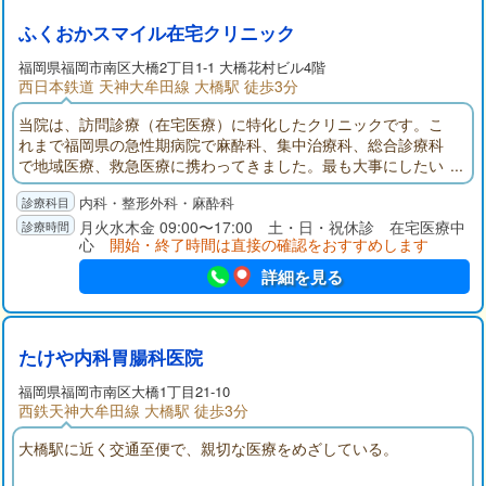
ふくおかスマイル在宅クリニック
福岡県福岡市南区大橋2丁目1-1 大橋花村ビル4階
西日本鉄道 天神大牟田線 大橋駅 徒歩3分
当院は、訪問診療（在宅医療）に特化したクリニックです。こ
れまで福岡県の急性期病院で麻酔科、集中治療科、総合診療科
で地域医療、救急医療に携わってきました。最も大事にしたい
ことは「人の話しを聴く」ということです。心の中に伝えたい
内科・整形外科・麻酔科
ことがある患者さんは多く、そのことをしっかりと受け止め、
引き出すことが大切であると考えます。私が訪問することで1つ
月火水木金 09:00〜17:00 土・日・祝休診 在宅医療中
心
開始・終了時間は直接の確認をおすすめします
でもスマイルが増える診療をしていこうと思います。
詳細を見る
たけや内科胃腸科医院
福岡県福岡市南区大橋1丁目21-10
西鉄天神大牟田線 大橋駅 徒歩3分
大橋駅に近く交通至便で、親切な医療をめざしている。