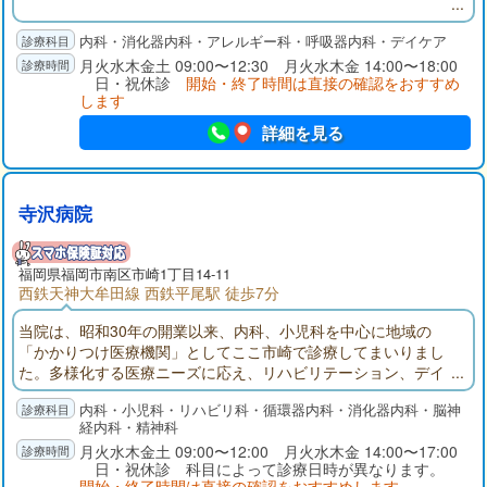
内科・消化器内科・アレルギー科・呼吸器内科・デイケア
月火水木金土 09:00〜12:30 月火水木金 14:00〜18:00
日・祝休診
開始・終了時間は直接の確認をおすすめ
します
詳細を見る
寺沢病院
福岡県福岡市南区市崎1丁目14-11
西鉄天神大牟田線 西鉄平尾駅 徒歩7分
当院は、昭和30年の開業以来、内科、小児科を中心に地域の
「かかりつけ医療機関」としてここ市崎で診療してまいりまし
た。多様化する医療ニーズに応え、リハビリテーション、デイ
ケア（通所リハビリテーション）、在宅医療、訪問看護などを
内科・小児科・リハビリ科・循環器内科・消化器内科・脳神
充実いたしました。今後とも「私たちの理念」を基本に全スタ
経内科・精神科
ッフが医療技術の研鑽に努めてまいります。
月火水木金土 09:00〜12:00 月火水木金 14:00〜17:00
日・祝休診 科目によって診療日時が異なります。
開始・終了時間は直接の確認をおすすめします