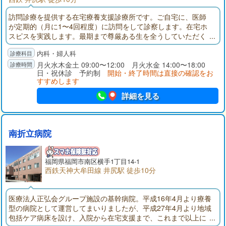
訪問診療を提供する在宅療養支援診療所です。ご自宅に、医師
が定期的（月に1〜4回程度）に訪問をして診察します。在宅ホ
スピスを実践します。最期まで尊厳ある生を全うしていただく
ために、「全人的」な視点のサポートを心がけます。外来受診
内科・婦人科
は、原則として予約をお願いします。
月火水木金土 09:00〜12:00 月火水金 14:00〜18:00
日・祝休診 予約制
開始・終了時間は直接の確認をお
すすめします
詳細を見る
南折立病院
福岡県福岡市南区横手1丁目14-1
西鉄天神大牟田線 井尻駅 徒歩10分
医療法人正弘会グループ施設の基幹病院。平成16年4月より療養
型の病院として運営してまいりましたが、平成27年4月より地域
包括ケア病床を設け、入院から在宅支援まで、これまで以上に