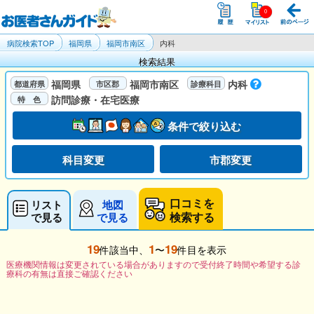
病院検索TOP
福岡県
福岡市南区
内科
検索結果
福岡県
福岡市南区
内科
訪問診療・在宅医療
条件で絞り込む
科目変更
市郡変更
口コミを
リスト
地図
検索する
で見る
で見る
19
1
19
件該当中、
〜
件目を表示
医療機関情報は変更されている場合がありますので受付終了時間や希望する診
療科の有無は直接ご確認ください