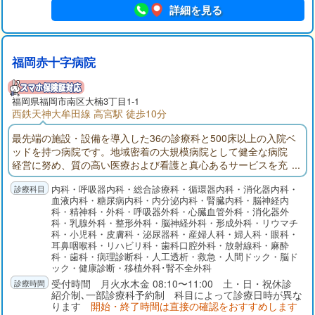
詳細を見る
福岡赤十字病院
福岡県福岡市南区大楠3丁目1-1
西鉄天神大牟田線 高宮駅 徒歩10分
最先端の施設・設備を導入した36の診療科と500床以上の入院ベ
ッドを持つ病院です。地域密着の大規模病院として健全な病院
経営に努め、質の高い医療および看護と真心あるサービスを充
実させていくことが、患者さんのご期待に応えることであり、
内科・呼吸器内科・総合診療科・循環器内科・消化器内科・
私たちの職務であると考えています。
血液内科・糖尿病内科・内分泌内科・腎臓内科・脳神経内
科・精神科・外科・呼吸器外科・心臓血管外科・消化器外
科・乳腺外科・整形外科・脳神経外科・形成外科・リウマチ
科・小児科・皮膚科・泌尿器科・産婦人科・婦人科・眼科・
耳鼻咽喉科・リハビリ科・歯科口腔外科・放射線科・麻酔
科・歯科・病理診断科・人工透析・救急・人間ドック・脳ド
ック・健康診断・移植外科･腎不全外科
受付時間 月火水木金 08:10〜11:00 土・日・祝休診
紹介制､一部診療科予約制 科目によって診療日時が異な
ります
開始・終了時間は直接の確認をおすすめします