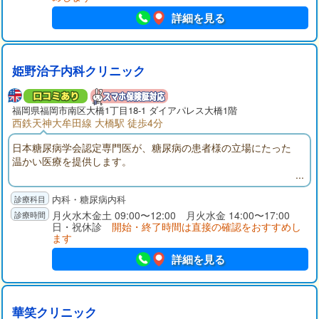
認定 糖尿病専門医」がいるので、専門的な治療を行いつつ、必
要に応じて、他の医療施設と連携を取りながらサポートいたし
詳細を見る
ます。当日受診も可能ですので、どうぞお越しください。
姫野治子内科クリニック
福岡県福岡市南区大橋1丁目18-1 ダイアパレス大橋1階
西鉄天神大牟田線 大橋駅 徒歩4分
日本糖尿病学会認定専門医が、糖尿病の患者様の立場にたった
温かい医療を提供します。
内科・糖尿病内科
月火水木金土 09:00〜12:00 月火水金 14:00〜17:00
日・祝休診
開始・終了時間は直接の確認をおすすめし
ます
詳細を見る
華笑クリニック