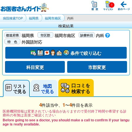
病院検索TOP
福岡県
福岡市南区
内科
検索結果
福岡県
福岡市南区
内科
外国語対応
条件で絞り込む
科目変更
市郡変更
口コミを
リスト
地図
検索する
で見る
で見る
4
1
4
件該当中、
〜
件目を表示
医療機関情報は変更されている場合がありますので受付終了時間や希望する診
療科の有無は直接ご確認ください
Before going to see a doctor, you should make a call to confirm if your langu
age is really available.