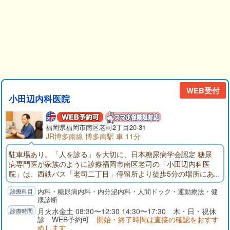
WEB受付
小田辺内科医院
福岡県福岡市南区老司2丁目20-31
JR博多南線 博多南駅 車 11分
駐車場あり。「人を診る」を大切に、日本糖尿病学会認定 糖尿
病専門医が家族のように診療福岡市南区老司の「小田辺内科医
院」は、西鉄バス「老司二丁目」停留所より徒歩5分の場所にあ
ります。また、30台分の専用駐車場があるので、お車でご来院
内科・糖尿病内科・内分泌内科・人間ドック・運動療法・健
の方はそちらをご利用ください。当院では、内科・糖尿病内科
康診断
についての診療を行っていて、特に糖尿病治療に力を入れてい
月火水金土 08:30〜12:30 14:30〜17:30 木・日・祝休
ます。糖尿病は知らない間に血管や臓器を傷つけ、さまざまな
診 WEB予約可
開始・終了時間は直接の確認をおすす
病気を引き起こす恐れがあります。当院には「日本糖尿病学会
めします