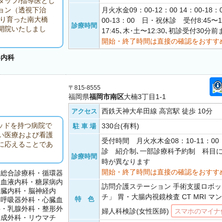
タッフ/指導医とし
月火水金09：00-12：00 14：00-18
ョン（透視下治
より育った南大橋
00-13：00 日・祝休診 受付8:45〜12:
診療時間
開院いたしまし
17:45､木･土〜12:30､初診受付30分前
開始・終了時間は直接の確認をおすす
器内科
〒815-8555
福岡県
福岡市南区
大楠3丁目1-1
西鉄天神大牟田線 高宮駅 徒歩 10分
アクセス
ッドを持つ病院で
330台(有料)
駐 車 場
い医療および看護
受付時間 月火水木金08：10-11：0
に応えることであ
診 紹介制､一部診療科予約制 科目
診療時間
時が異なります
開始・終了時間は直接の確認をおすす
・総合診療科・循環器
・血液内科・糖尿病内
訪問介護ステーション 手術支援ロボ
腎臓内科・脳神経内
チ」 胃・大腸内視鏡検査 CT MRI 
特 色
・呼吸器外科・心臓血
科・乳腺外科・整形外
婦人科検診(女性医師)
スマホのマイナ
形成外科・リウマチ