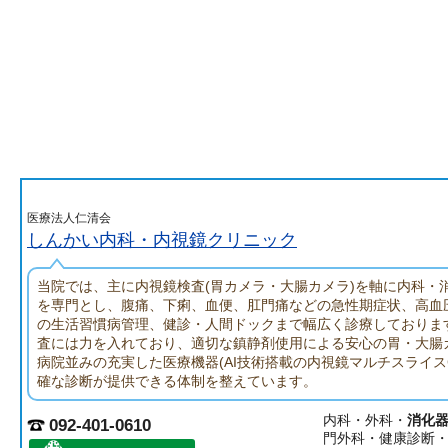
医療法人仁清会
しんかい内科・内視鏡クリニック
当院では、主に内視鏡検査(胃カメラ・大腸カメラ)を軸に内科・
を専門とし、腹痛、下痢、血便、肛門痛などの急性期症状、高血
の生活習慣病管理、健診・人間ドックまで幅広く診療しておりま
査には力を入れており、適切な鎮静剤使用による安心の胃・大腸
病院並みの充実した医療機器(AI技術搭載の内視鏡マルチスライス
確な診断が提供できる体制を整えています。
内科・外科・
消化
092-401-0610
門外科・健康診断