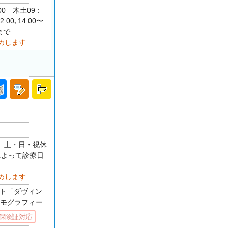
：00 木土09：
00､14:00〜
まで
めします
0 土・日・祝休
によって診療日
めします
ット「ダヴィン
マンモグラフィー
保険証対応