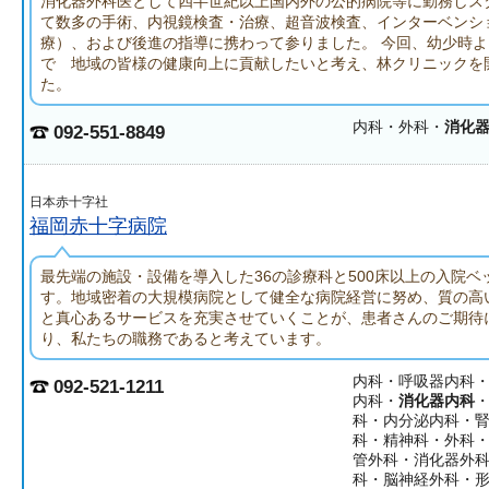
消化器外科医として四半世紀以上国内外の公的病院等に勤務しス
て数多の手術、内視鏡検査・治療、超音波検査、インターベンシ
療）、および後進の指導に携わって参りました。 今回、幼少時
で 地域の皆様の健康向上に貢献したいと考え、林クリニックを
た。
内科・外科・
消化
092-551-8849
日本赤十字社
福岡赤十字病院
最先端の施設・設備を導入した36の診療科と500床以上の入院ベ
す。地域密着の大規模病院として健全な病院経営に努め、質の高
と真心あるサービスを充実させていくことが、患者さんのご期待
り、私たちの職務であると考えています。
内科・呼吸器内科
092-521-1211
内科・
消化器内科
科・内分泌内科・
科・精神科・外科
管外科・消化器外
科・脳神経外科・