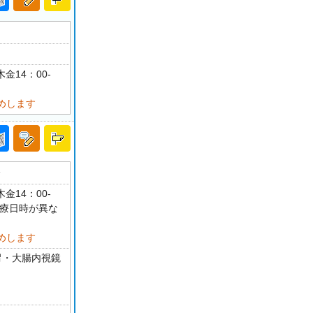
金14：00-
めします
分
金14：00-
診療日時が異な
めします
胃・大腸内視鏡