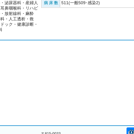
科・泌尿器科・産婦人
511(一般509･感染2)
病 床 数
・耳鼻咽喉科・リハビ
科・放射線科・麻酔
断科・人工透析・救
脳ドック・健康診断・
科
〒815-0033