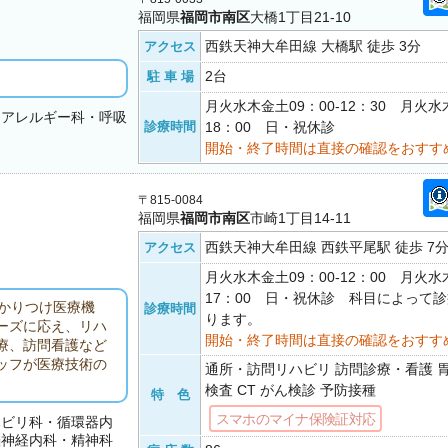
福岡県
福岡市南区
大橋1丁目21-10
西鉄天神大牟田線 大橋駅 徒歩 3分
アクセス
2台
駐 車 場
月火水木金土09：00-12：30 月火水木
・アレルギー科・呼吸
診療時間
18：00 日・祝休診
開始・終了時間は直接の確認をおすす
〒815-0084
福岡県
福岡市南区
市崎1丁目14-11
西鉄天神大牟田線 西鉄平尾駅 徒歩 7
アクセス
月火水木金土09：00-12：00 月火水木
17：00 日・祝休診 科目によって
かりつけ医療機
診療時間
ります。
ーズに応え、リハ
開始・終了時間は直接の確認をおすす
療、訪問看護など
ッフが医療技術の
通所・訪問リハビリ 訪問診療・看護 
検査 CT がん検診 予防接種
特 色
スマホのマイナ保険証対応
ハビリ科・循環器内
脳神経内科・精神科