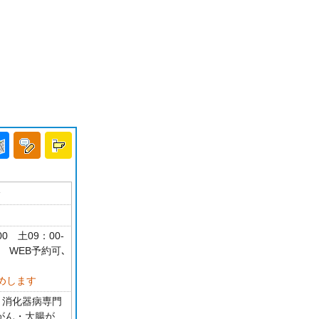
分
00 土09：00-
 WEB予約可､
めします
 消化器病専門
胃がん・大腸が