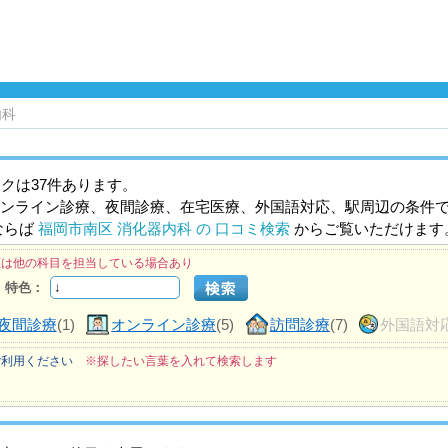
内科
クは37件あります。
ンライン診療、夜間診療、在宅医療、外国語対応、駅周辺の条件
ならば
福岡市南区 消化器内科 の 口コミ検索
からご覧いただけます
医は他の科目を担当している場合あり
特色：
夜間診療
(1)
オンライン診療
(5)
訪問診療
(7)
外国語対
ご利用ください
※探したい言葉を入れて検索します