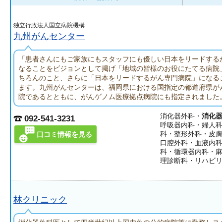
独立行政法人国立病院機構
九州がんセンター
「患者さんにもご家族にもスタッフにも優しい日本をリードする
なることをビジョンとして掲げ「地域の皆様のお役にたてる病院
ちろんのこと、さらに「日本をリードするがん専門病院」になる
ます。九州がんセンターは、福岡県における国指定の都道府県が
院であるとともに、がんゲノム医療拠点病院にも指定されました
消化器外科・
消化
092-541-3231
呼吸器内科・婦人
科・整形外科・皮
口コミ情報を見る
口腔外科・血液内
科・循環器内科・
理診断科・リハビ
林クリニック