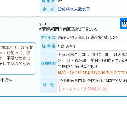
86
病 床 数
診療待ち人数表示
参 考
〒815-0083
福岡県
福岡市南区
高宮3丁目19-5
西鉄天神大牟田線 高宮駅 徒歩 3分
アクセス
5台(無料)
駐 車 場
当院はとりわけ特徴
っくり伺って、聴
月火水木金土08：30-12：30 月火木金
す。不要な検査は
30 日・祝休診 受付30分前まで､金午
診療時間
そして良心的な医
で医師不在の場合あり
開始・終了時間は直接の確認をおすす
・小児科
消化器病専門医 予防接種 福岡市がん
特 色
スマホのマイナ保険証対応