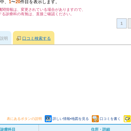
中、
1
〜
20
件目を表示します。
機関情報は、変更されている場合がありますので、
する診療科の有無は、直接ご確認ください。
1
説明
口コミ検索する
表にあるボタンの説明
詳しい情報•地図を見る
口コミを書く
診療科目
住所・詳細