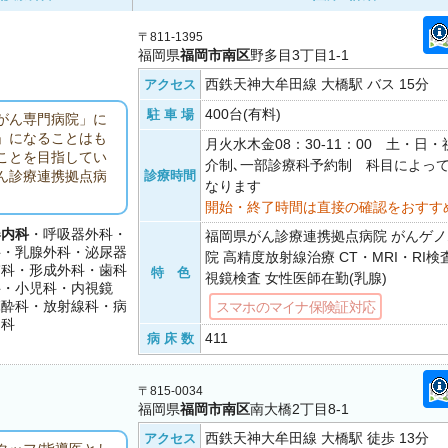
〒811-1395
福岡県
福岡市南区
野多目3丁目1-1
西鉄天神大牟田線 大橋駅 バス 15分
アクセス
400台(有料)
駐 車 場
がん専門病院」に
」になることはも
月火水木金08：30-11：00 土・日
ことを目指してい
介制､一部診療科予約制 科目によっ
診療時間
ん診療連携拠点病
なります
。
開始・終了時間は直接の確認をおすす
器内科
・呼吸器外科・
福岡県がん診療連携拠点病院 がんゲ
科・乳腺外科・泌尿器
院 高精度放射線治療 CT・MRI・RI検査 
膚科・形成外科・歯科
特 色
視鏡検査 女性医師在勤(乳腺)
科・小児科・内視鏡
麻酔科・放射線科・病
スマホのマイナ保険証対応
リ科
411
病 床 数
〒815-0034
福岡県
福岡市南区
南大橋2丁目8-1
西鉄天神大牟田線 大橋駅 徒歩 13分
アクセス