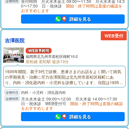
受付時間 月火水木金土 09:00〜11:50 月火水木金 14:3
0〜17:50 日・祝休診
開始・終了時間は直接の確認を
おすすめします
詳細を見る
WEB受付
吉澤医院
福岡県
北九州市若松区
桜町10-2
若松線 若松駅 徒歩13分
1935年開院、親子3代で診療。患者さまのお話をよく聞いて病気
の早期発見・治療に尽力吉澤医院は北九州市若松区桜町にあ
り、内科・消化器内科・小児科を診療しています。当院は1935
年の開院から親子3代にわたり、現在は理事長と理事長の父の2
内科・小児科・消化器内科
名体制です。それぞれの得意分野をいかして協力しながら患者
さまの治療にあたっているので、急な発熱やせき、腹痛、胸や
月火水木金土 09:00〜12:00 月火木金 14:00〜17:30
日・祝休診 WEB受付可
開始・終了時間は直接の確認
けなど、お悩みの症状がありましたらお気軽にお越しくださ
をおすすめします
い。当院はできるだけ時間をとって患者さまのお話をよく聞く
ようにしています。それは、病気の中にはほとんど自覚症状が
詳細を見る
ないものもあり、患者さまが気づかない病気が隠れているかも
しれないからです。また、病気の疑いがあれば迅速に検査でき