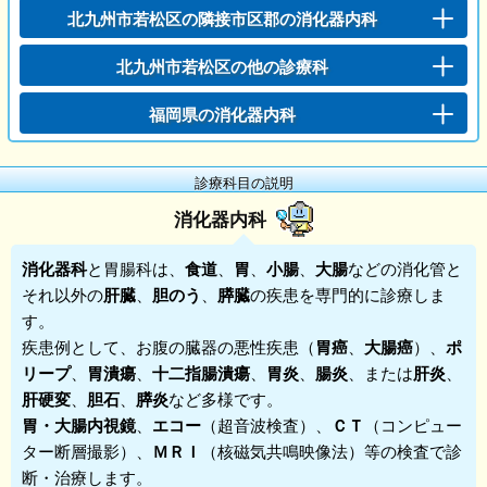
北九州市若松区の隣接市区郡の消化器内科
北九州市若松区の他の診療科
福岡県の消化器内科
診療科目の説明
消化器内科
消化器科
と胃腸科は、
食道
、
胃
、
小腸
、
大腸
などの消化管と
それ以外の
肝臓
、
胆のう
、
膵臓
の疾患を専門的に診療しま
す。
疾患例として、お腹の臓器の悪性疾患（
胃癌
、
大腸癌
）、
ポ
リープ
、
胃潰瘍
、
十二指腸潰瘍
、
胃炎
、
腸炎
、または
肝炎
、
肝硬変
、
胆石
、
膵炎
など多様です。
胃・大腸内視鏡
、
エコー
（超音波検査）、
ＣＴ
（コンピュー
ター断層撮影）、
ＭＲＩ
（核磁気共鳴映像法）等の検査で診
断・治療します。