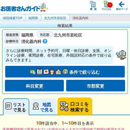
病院検索TOP
福岡県
北九州市若松区
消化器内科
検索結果
福岡県
北九州市若松区
消化器内科
さらに診療時間、ネット予約可、日曜・休日診療、女医、オン
ライン診療、夜間診療、在宅医療、外国語対応の条件で絞り込
みもできます↓
条件で絞り込む
科目変更
市郡変更
口コミを
リスト
地図
検索する
で見る
で見る
10
1
10
件該当中、
〜
件目を表示
医療機関情報は変更されている場合がありますので受付終了時間や希望する診