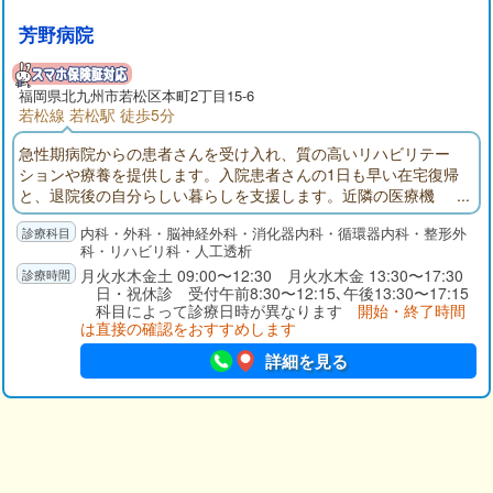
るよう経口内視鏡やレントゲン、心電図などの機器をそろえて
います。当院へのアクセスは、JR筑農本線 若松駅から徒歩約13
芳野病院
分です。また、7台分の駐車場があるので、お車でお越しいただ
くことも可能です。
福岡県
北九州市若松区
本町2丁目15-6
若松線 若松駅 徒歩5分
急性期病院からの患者さんを受け入れ、質の高いリハビリテー
ションや療養を提供します。入院患者さんの1日も早い在宅復帰
と、退院後の自分らしい暮らしを支援します。近隣の医療機
関、施設、介護事業者との連携を密にし、地域包括ケアシステ
内科・外科・脳神経外科・消化器内科・循環器内科・整形外
ムの構築に貢献します。
科・リハビリ科・人工透析
月火水木金土 09:00〜12:30 月火水木金 13:30〜17:30
日・祝休診 受付午前8:30〜12:15､午後13:30〜17:15
科目によって診療日時が異なります
開始・終了時間
は直接の確認をおすすめします
詳細を見る