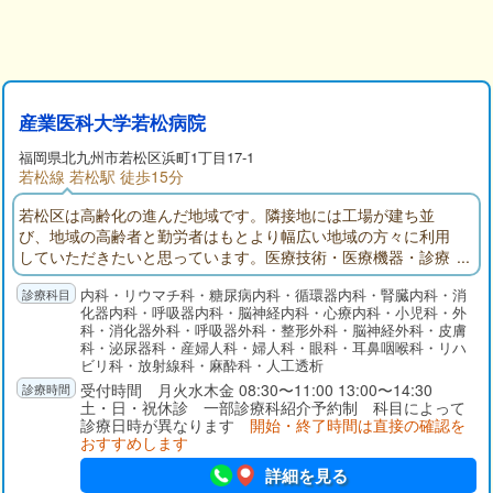
産業医科大学若松病院
福岡県
北九州市若松区
浜町1丁目17-1
若松線 若松駅 徒歩15分
若松区は高齢化の進んだ地域です。隣接地には工場が建ち並
び、地域の高齢者と勤労者はもとより幅広い地域の方々に利用
していただきたいと思っています。医療技術・医療機器・診療
材料の進歩を反映し、各種疾病のコントロール・寛解・治癒、
内科・リウマチ科・糖尿病内科・循環器内科・腎臓内科・消
治療後早期の社会復帰に努めております。また、居宅介護支援
化器内科・呼吸器内科・脳神経内科・心療内科・小児科・外
事業所と訪問看護ステーションを併設し、地域の医療機関と連
科・消化器外科・呼吸器外科・整形外科・脳神経外科・皮膚
携しながら、退院後にご自宅で療養生活が送れるように支援し
科・泌尿器科・産婦人科・婦人科・眼科・耳鼻咽喉科・リハ
ています。
ビリ科・放射線科・麻酔科・人工透析
受付時間 月火水木金 08:30〜11:00 13:00〜14:30
土・日・祝休診 一部診療科紹介予約制 科目によって
診療日時が異なります
開始・終了時間は直接の確認を
おすすめします
詳細を見る