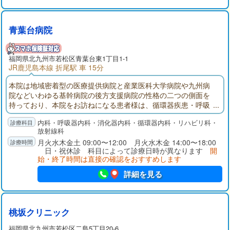
青葉台病院
福岡県
北九州市若松区
青葉台東1丁目1-1
JR鹿児島本線 折尾駅 車 15分
本院は地域密着型の医療提供病院と産業医科大学病院や九州病
院などいわゆる基幹病院の後方支援病院の性格の二つの側面を
持っており、本院をお訪ねになる患者様は、循環器疾患・呼吸
器疾患・消化器疾患・脳血管障害・悪性腫瘍・代謝性疾患・内
内科・呼吸器内科・消化器内科・循環器内科・リハビリ科・
分泌疾患など多岐にわたります。医師・看護師・薬剤師・放射
放射線科
線技師・臨床検査技師・栄養師・調理スタッフ・事務系スタッ
月火水木金土 09:00〜12:00 月火水木金 14:00〜18:00
フ全員で快適で適切な医療を提供できるように努力邁進いたし
日・祝休診 科目によって診療日時が異なります
開
ます。
始・終了時間は直接の確認をおすすめします
詳細を見る
桃坂クリニック
福岡県
北九州市若松区
二島5丁目20-6