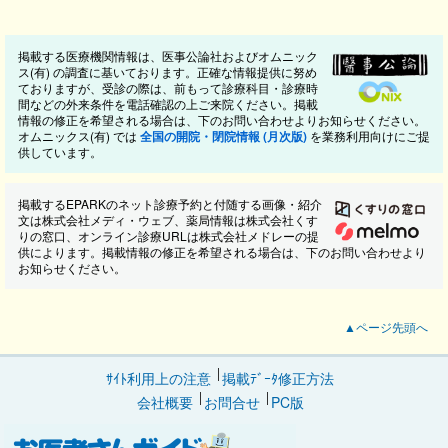
掲載する医療機関情報は、医事公論社およびオムニック
ス(有) の調査に基いております。正確な情報提供に努め
ておりますが、受診の際は、前もって診療科目・診療時
間などの外来条件を電話確認の上ご来院ください。掲載
情報の修正を希望される場合は、下のお問い合わせよりお知らせください。
オムニックス(有) では
全国の開院・閉院情報 (月次版)
を業務利用向けにご提
供しています。
掲載するEPARKのネット診療予約と付随する画像・紹介
文は株式会社メディ・ウェブ、薬局情報は株式会社くす
りの窓口、オンライン診療URLは株式会社メドレーの提
供によります。掲載情報の修正を希望される場合は、下のお問い合わせより
お知らせください。
▲ページ先頭へ
ｻｲﾄ利用上の注意
掲載ﾃﾞｰﾀ修正方法
会社概要
お問合せ
PC版