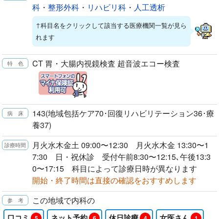
科
・
整形外科
・
リハビリ科
・
人工透析
↑科目名をクリックして該当する医療機関一覧が見ら
れます
CT 胃・大腸内視鏡検査 超音波エコー検査
143(地域包括ケア70･回復リハビリテーション36･療
養37)
月火水木金土 09:00〜12:30 月火水木金 13:30〜1
7:30 日・祝休診 受付午前8:30〜12:15､午後13:3
0〜17:15 科目によって診療日時が異なります
開始・終了時間は直接の確認をおすすめします
この地域で内科の
口コミ
ネット予約
休日診療
女医さん
5
6
4
1