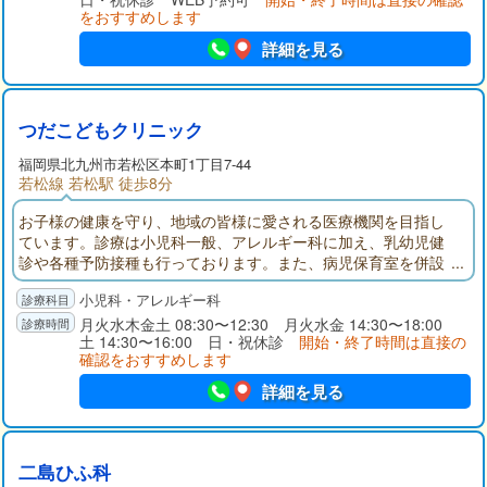
かりやすく説明し安心して治療を行えるよう心がけて参りま
をおすすめします
す。
詳細を見る
つだこどもクリニック
福岡県
北九州市若松区
本町1丁目7-44
若松線 若松駅 徒歩8分
お子様の健康を守り、地域の皆様に愛される医療機関を目指し
ています。診療は小児科一般、アレルギー科に加え、乳幼児健
診や各種予防接種も行っております。また、病児保育室を併設
して、病気中や病気回復期のお子様を一時的にお預かりしてい
小児科・アレルギー科
ます。お子様の健康でご心配な事がございましたら遠慮なくご
相談下さい。
月火水木金土 08:30〜12:30 月火水金 14:30〜18:00
土 14:30〜16:00 日・祝休診
開始・終了時間は直接の
確認をおすすめします
詳細を見る
二島ひふ科