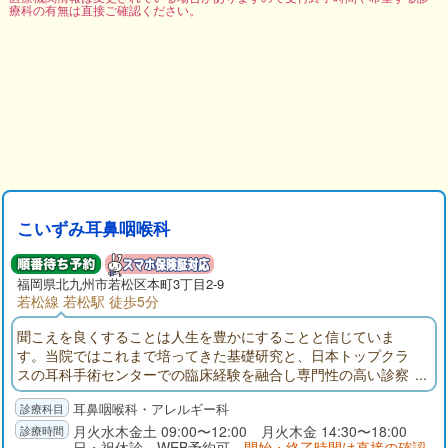
療科の有無は直接ご確認ください。
こいずみ耳鼻咽喉科
福岡県
北九州市若松区
本町3丁目2-9
若松線 若松駅 徒歩5分
聞こえを良くすることは人生を豊かにすることと信じていま
す。当院ではこれまで培ってきた基礎研究と、日本トップクラ
スの耳科手術センターでの臨床経験を融合し専門性の高い診察
を行います。耳漏や難聴、めまいでお困りの方はぜひ、当院を
耳鼻咽喉科・アレルギー科
受診されてみてください。また耳鼻咽喉科専門医・指導医とし
て、耳、鼻、のど、花粉症などのアレルギー疾患も患者様にわ
月火水木金土 09:00〜12:00 月火木金 14:30〜18:00
日・祝休診 WEB予約可
開始・終了時間は直接の確認