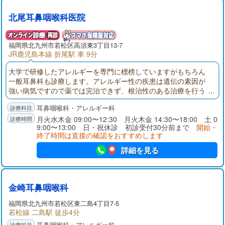
北尾耳鼻咽喉科医院
福岡県
北九州市若松区
高須東3丁目13-7
JR鹿児島本線 折尾駅 車 9分
大学で研修したアレルギーを専門に標榜していますがもちろん
一般耳鼻科も診療します。アレルギー性の疾患は遺伝の素因が
強い病気ですので薬では完治できず、根治性のある治療を行う
ようにしています。アレルギー性鼻炎は減感作療法かレーザー
耳鼻咽喉科・アレルギー科
照射を勧めています。まずは皮膚、血液や鼻腔粘膜を使い、ア
レルギーの原因を突き止めることが基本です。そこから原因物
月火水木金 09:00〜12:30 月火木金 14:30〜18:00 土 0
9:00〜13:00 日・祝休診 初診受付30分前まで
開始・
質を避ける方法や吸入する量を減らす方法が見つかることもあ
終了時間は直接の確認をおすすめします
ります。
詳細を見る
金崎耳鼻咽喉科
福岡県
北九州市若松区
東二島4丁目7-5
若松線 二島駅 徒歩4分
耳鼻咽喉科・アレルギー科