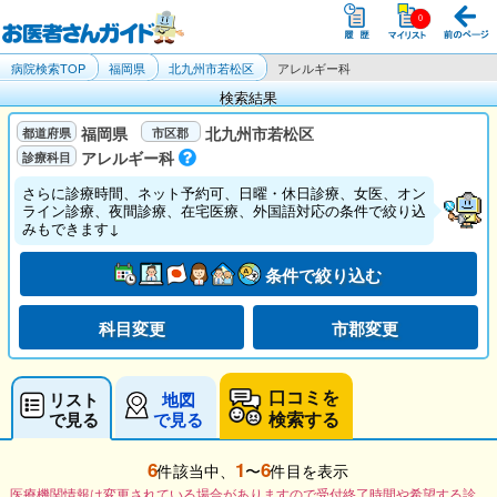
病院検索TOP
福岡県
北九州市若松区
アレルギー科
検索結果
福岡県
北九州市若松区
アレルギー科
さらに診療時間、ネット予約可、日曜・休日診療、女医、オン
ライン診療、夜間診療、在宅医療、外国語対応の条件で絞り込
みもできます↓
条件で絞り込む
科目変更
市郡変更
口コミを
リスト
地図
検索する
で見る
で見る
6
1
6
件該当中、
〜
件目を表示
医療機関情報は変更されている場合がありますので受付終了時間や希望する診