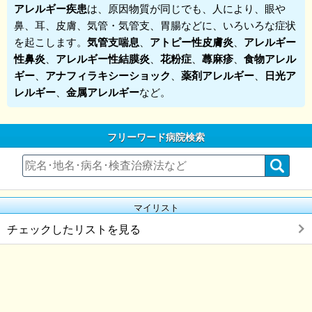
アレルギー疾患
は、原因物質が同じでも、人により、眼や
鼻、耳、皮膚、気管・気管支、胃腸などに、いろいろな症状
を起こします。
気管支喘息
、
アトピー性皮膚炎
、
アレルギー
性鼻炎
、
アレルギー性結膜炎
、
花粉症
、
蕁麻疹
、
食物アレル
ギー
、
アナフィラキシーショック
、
薬剤アレルギー
、
日光ア
レルギー
、
金属アレルギー
など。
フリーワード病院検索
マイリスト
チェックしたリストを見る