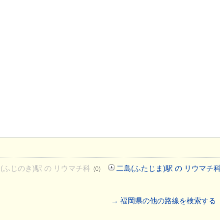
(ふじのき)駅 の リウマチ科
二島(ふたじま)駅 の リウマチ
(0)
→ 福岡県の他の路線を検索する