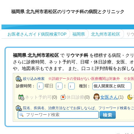
福岡県 北九州市若松区のリウマチ科の病院とクリニック
お医者さんガイド病院検索TOP
福岡県
北九州市若松区
リ
福岡県
北九州市若松区
で
リウマチ科
を標榜する病院・クリ
さらに診療時間、ネット予約可、日曜・休日診療、女医、オ
や、地図表示もできます。 また、口コミ評判情報をお探し
絞り込み検索
※詳細データの登録がない医療機関は対象外 ※女
曜日
：
診療時間：
種別：
ネット予約可
(0)
休日診療
(0)
女医さん
(1)
院名、疾病名、治療方法などでお探しならば、フリーワード検索を