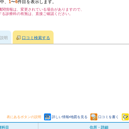
中、
1
〜
6
件目を表示します。
機関情報は、変更されている場合がありますので、
する診療科の有無は、直接ご確認ください。
説明
口コミ検索する
表にあるボタンの説明
詳しい情報•地図を見る
口コミを書く
療科目
住所・詳細