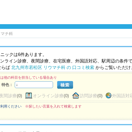
ウマチ科
ニックは6件あります。
ンライン診療、夜間診療、在宅医療、外国語対応、駅周辺の条件
ならば
北九州市若松区 リウマチ科 の 口コミ検索
からご覧いただけ
医は他の科目を担当している場合あり
特色：
夜間診療
(0)
オンライン診療
(0)
訪問診療
(0)
外国語対
ご利用ください
※探したい言葉を入れて検索します