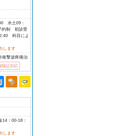
：00 水土09：
科予約制 初診受
12:40 科目によ
めします
体外衝撃波疼痛治
保険証対応
14：00-18：
めします