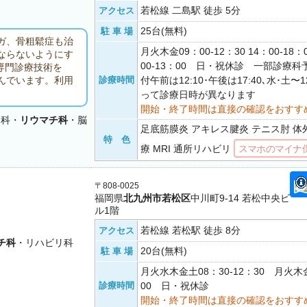
若松線 二島駅 徒歩 5分
アクセス
25台(無料)
駐 車 場
ガ、骨粗鬆症も治
月火木金09：00-12：30 14：00-18
ならないようにす
00-13：00 日・祝休診 一部診療
の専門診療技術を
診療時間
付午前は12:10･午後は17:40､水･土〜
んでいます。利用
って診療日時が異なります
開始・終了時間は直接の確認をおすす
リ科・
リウマチ科
・脳
足底筋膜炎 アキレス腱炎 テニス肘 
特 色
療 MRI 通所リハビリ
スマホのマイナ
〒808-0025
福岡県
北九州市若松区
中川町9-14 若松中央ビ
ル1階
若松線 若松駅 徒歩 8分
アクセス
チ科
・リハビリ科
20台(無料)
駐 車 場
月火水木金土08：30-12：30 月火木金
診療時間
00 日・祝休診
開始・終了時間は直接の確認をおすす