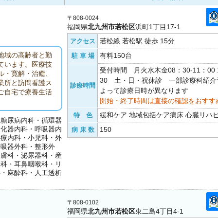
〒808-0024
福岡県
北九州市若松区
浜町1丁目17-1
若松線 若松駅 徒歩 15分
アクセス
地域の高齢者と勤
有料150台
駐 車 場
ています。医療技
受付時間 月火水木金08：30-11：00 1
ル・寛解・治癒、
30 土・日・祝休診 一部診療科紹
業所と訪問看護ス
診療時間
よって診療日時が異なります
ご自宅で療養生活
開始・終了時間は直接の確認をおすす
緩和ケア 地域包括ケア病床 心臓リハ
特 色
・糖尿病内科・循環器
消化器内科・呼吸器内
150
病 床 数
心療内科・小児科・外
呼吸器外科・整形外
皮膚科・泌尿器科・産
眼科・耳鼻咽喉科・リ
科・麻酔科・人工透析
〒808-0102
福岡県
北九州市若松区
東二島4丁目4-1