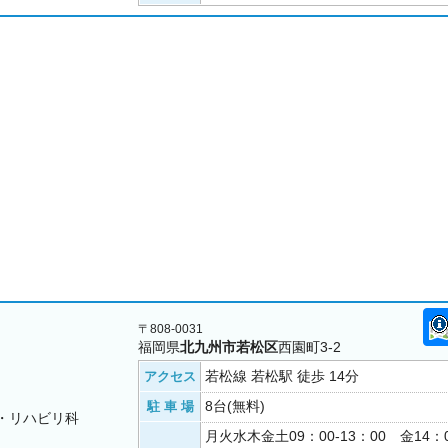
〒808-0031
福岡県
北九州市若松区
西園町3-2
若松線 若松駅 徒歩 14分
アクセス
8台(無料)
駐 車 場
・リハビリ科
月火水木金土09：00-13：00 金14：