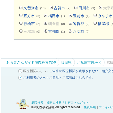
久留米市
古賀市
田川市
太宰
(13)
(2)
(3)
直方市
福津市
豊前市
みやま市
(3)
(1)
(1)
行橋市
朝倉郡
遠賀郡
糟屋郡
(2)
(0)
(2)
(7
三潴郡
京都郡
八女郡
(0)
(1)
(2)
お医者さんガイド病院検索TOP
福岡県
北九州市若松区
麻
医療機関の方へ -
ご自身の医療機関が表示されない
、
紹介文
ご利用者の方へ - ご意見・ご感想はこちらです。
病院検索・歯医者検索「お医者さんガイド」
© (株)医事公論社 All rights reserved.
免責事項
｜
プライバ