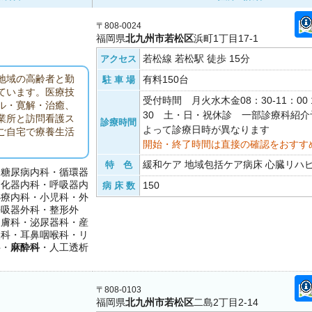
〒808-0024
福岡県
北九州市若松区
浜町1丁目17-1
若松線 若松駅 徒歩 15分
アクセス
地域の高齢者と勤
有料150台
駐 車 場
ています。医療技
受付時間 月火水木金08：30-11：00 1
ル・寛解・治癒、
30 土・日・祝休診 一部診療科紹
業所と訪問看護ス
診療時間
よって診療日時が異なります
ご自宅で療養生活
開始・終了時間は直接の確認をおすす
緩和ケア 地域包括ケア病床 心臓リハ
特 色
・糖尿病内科・循環器
消化器内科・呼吸器内
150
病 床 数
心療内科・小児科・外
呼吸器外科・整形外
皮膚科・泌尿器科・産
眼科・耳鼻咽喉科・リ
科・
麻酔科
・人工透析
〒808-0103
福岡県
北九州市若松区
二島2丁目2-14