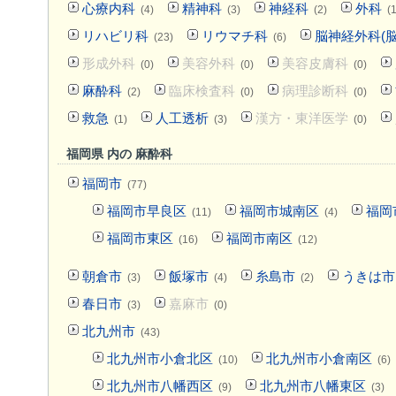
心療内科
精神科
神経科
外科
(4)
(3)
(2)
(
リハビリ科
リウマチ科
脳神経外科(脳
(23)
(6)
形成外科
美容外科
美容皮膚科
(0)
(0)
(0)
麻酔科
臨床検査科
病理診断科
(2)
(0)
(0)
救急
人工透析
漢方・東洋医学
(1)
(3)
(0)
福岡県 内の 麻酔科
福岡市
(77)
福岡市早良区
福岡市城南区
福岡
(11)
(4)
福岡市東区
福岡市南区
(16)
(12)
朝倉市
飯塚市
糸島市
うきは市
(3)
(4)
(2)
春日市
嘉麻市
(3)
(0)
北九州市
(43)
北九州市小倉北区
北九州市小倉南区
(10)
(6)
北九州市八幡西区
北九州市八幡東区
(9)
(3)