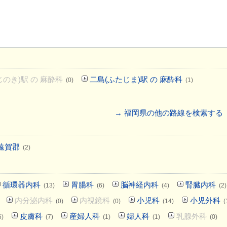
のき)駅 の 麻酔科
二島(ふたじま)駅 の 麻酔科
(0)
(1)
→ 福岡県の他の路線を検索する
遠賀郡
(2)
循環器内科
胃腸科
脳神経内科
腎臓内科
(13)
(6)
(4)
(2)
内分泌内科
内視鏡科
小児科
小児外科
(0)
(0)
(14)
(
皮膚科
産婦人科
婦人科
乳腺外科
6)
(7)
(1)
(1)
(0)