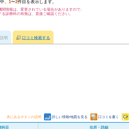
中、
1
〜
2
件目を表示します。
機関情報は、変更されている場合がありますので、
する診療科の有無は、直接ご確認ください。
説明
口コミ検索する
表にあるボタンの説明
詳しい情報•地図を見る
口コミを書く
療科目
住所・詳細