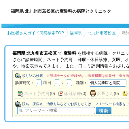
福岡県 北九州市若松区の麻酔科の病院とクリニック
お医者さんガイド病院検索TOP
福岡県
北九州市若松区
麻
福岡県
北九州市若松区
で
麻酔科
を標榜する病院・クリニッ
さらに診療時間、ネット予約可、日曜・休日診療、女医、オ
や、地図表示もできます。 また、口コミ評判情報をお探し
絞り込み検索
※詳細データの登録がない医療機関は対象外 ※女
曜日
：
診療時間：
種別：
ネット予約可
(0)
休日診療
(0)
女医さん
(0)
院名、疾病名、治療方法などでお探しならば、フリーワード検索を