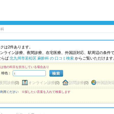
酔科
クは2件あります。
ンライン診療、夜間診療、在宅医療、外国語対応、駅周辺の条件
ならば
北九州市若松区 麻酔科 の 口コミ検索
からご覧いただけます
医は他の科目を担当している場合あり
特色：
夜間診療
(0)
オンライン診療
(0)
訪問診療
(0)
外国語対
ご利用ください
※探したい言葉を入れて検索します