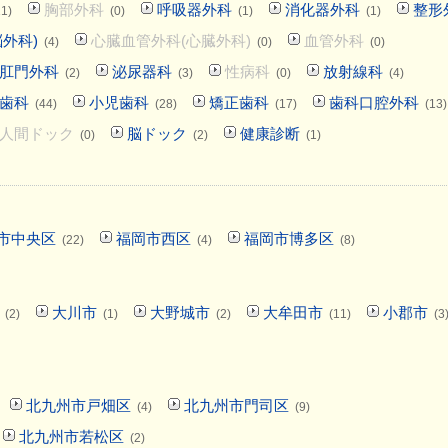
胸部外科
呼吸器外科
消化器外科
整形
11)
(0)
(1)
(1)
外科)
心臓血管外科(心臓外科)
血管外科
(4)
(0)
(0)
肛門外科
泌尿器科
性病科
放射線科
(2)
(3)
(0)
(4)
歯科
小児歯科
矯正歯科
歯科口腔外科
(44)
(28)
(17)
(13)
人間ドック
脳ドック
健康診断
(0)
(2)
(1)
市中央区
福岡市西区
福岡市博多区
(22)
(4)
(8)
大川市
大野城市
大牟田市
小郡市
(2)
(1)
(2)
(11)
(3
北九州市戸畑区
北九州市門司区
(4)
(9)
北九州市若松区
(2)