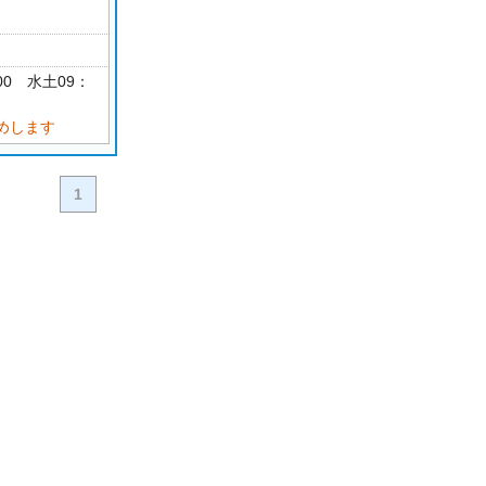
：00 水土09：
めします
1