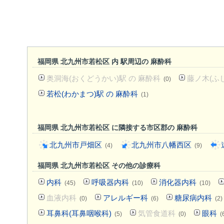
福岡県 北九州市若松区 内 駅周辺の 麻酔科
奥洞海(おくどうかい)駅 の 麻酔科
藤ノ木(ふじ
(0)
若松(わかまつ)駅 の 麻酔科
(1)
福岡県 北九州市若松区 に隣接する市区郡の 麻酔科
北九州市戸畑区
北九州市八幡西区
(4)
(9)
福岡県 北九州市若松区 その他の診療科
内科
呼吸器内科
消化器内科
(45)
(10)
(10)
血液内科
アレルギー科
糖尿病内科
(0)
(6)
(2)
耳鼻科(耳鼻咽喉科)
気管食道科
眼科
(5)
(0)
(