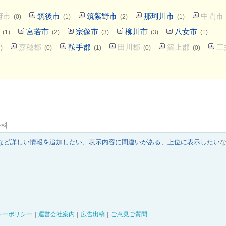
府市
筑後市
筑紫野市
那珂川市
中間市
(0)
(1)
(2)
(1)
宮若市
宗像市
柳川市
八女市
(1)
(2)
(3)
(3)
(1)
嘉穂郡
鞍手郡
田川郡
築上郡
三
)
(0)
(1)
(0)
(0)
酔科
など詳しい情報を追加したい
、
表示内容に間違いがある
、
上位に表示したい
シーポリシー
｜
運営会社案内
｜
広告出稿
｜
ご意見ご質問