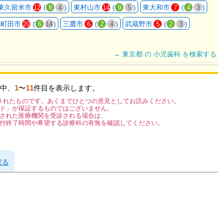
東久留米市
(
)
東村山市
(
)
東大和市
(
)
12
8
4
14
9
5
7
4
3
町田市
(
)
三鷹市
(
)
武蔵野市
(
)
20
6
14
6
2
4
5
2
3
→ 東京都 の 小児歯科 を検索する
中、
1
〜
11
件目を表示します。
されたものです。あくまでひとつの意見としてお読みください。
ド」が保証するものではございません。
された医療機関を受診される場合は、
付終了時間や希望する診療科の有無を確認してください。
戻る