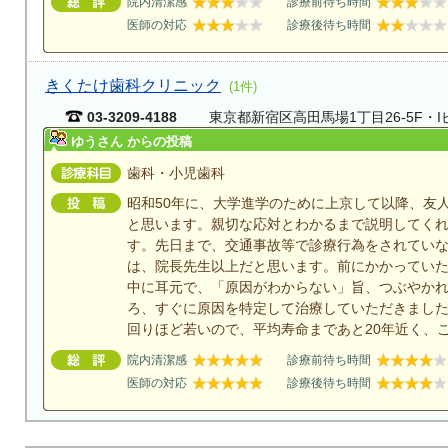
院内清潔感
診療前待ち時間
医師の対応
診療後待ち時間
きくたけ歯科クリニック
(1件)
03-3209-4188
東京都新宿区高田馬場1丁目26-5F・I
ゆうさん からの投稿
歯科・小児歯科
昭和50年に、大学進学のために上京して以降、友
と思います。親切な応対とわかるまで説明してく
す。先日まで、交通事故等で診療行為をされてい
は、院長先生以上だと思います。前にかかってい
中に耳元で、「原因がわからない」旨、つぶやか
ろ、すぐに原因を特定して治療していただきました
回りほど若いので、平均寿命まであと20年近く、
院内清潔感
診療前待ち時間
医師の対応
診療後待ち時間