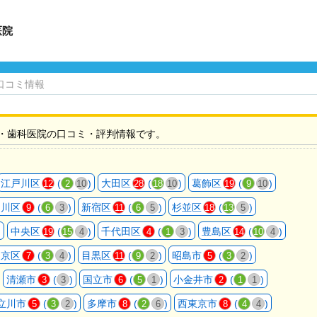
医院
口コミ情報
・歯科医院の口コミ・評判情報です。
江戸川区
(
)
大田区
(
)
葛飾区
(
)
12
2
10
28
18
10
19
9
10
品川区
(
)
新宿区
(
)
杉並区
(
)
9
6
3
11
6
5
18
13
5
)
中央区
(
)
千代田区
(
)
豊島区
(
)
19
15
4
4
1
3
14
10
4
文京区
(
)
目黒区
(
)
昭島市
(
)
7
3
4
11
9
2
5
3
2
清瀬市
(
)
国立市
(
)
小金井市
(
)
3
3
6
5
1
2
1
1
立川市
(
)
多摩市
(
)
西東京市
(
)
5
3
2
8
2
6
8
4
4