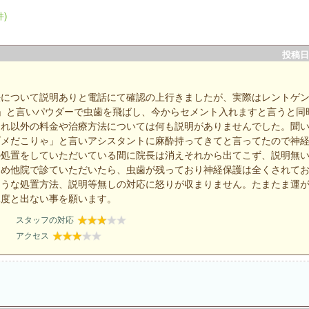
件)
投稿日：
法について説明ありと電話にて確認の上行きましたが、実際はレントゲ
」と言いパウダーで虫歯を飛ばし、今からセメント入れますと言うと同
それ以外の料金や治療方法については何も説明がありませんでした。聞
ダメだこりゃ」と言いアシスタントに麻酔持ってきてと言ってたので神
の処置をしていただいている間に院長は消えそれから出てこず、説明無
ため他院で診ていただいたら、虫歯が残っており神経保護は全くされて
ような処置方法、説明等無しの対応に怒りが収まりません。たまたま運
二度と出ない事を願います。
スタッフの対応
アクセス