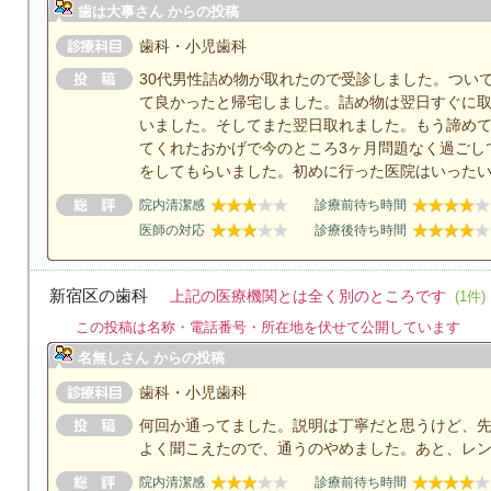
歯は大事さん からの投稿
歯科・小児歯科
30代男性詰め物が取れたので受診しました。つい
て良かったと帰宅しました。詰め物は翌日すぐに
いました。そしてまた翌日取れました。もう諦め
てくれたおかげで今のところ3ヶ月問題なく過ごし
をしてもらいました。初めに行った医院はいった
院内清潔感
診療前待ち時間
医師の対応
診療後待ち時間
新宿区の歯科
上記の医療機関とは全く別のところです
(1件)
この投稿は名称・電話番号・所在地を伏せて公開しています
名無しさん からの投稿
歯科・小児歯科
何回か通ってました。説明は丁寧だと思うけど、
よく聞こえたので、通うのやめました。あと、レ
院内清潔感
診療前待ち時間