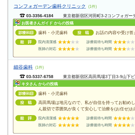
コンフォガーデン歯科クリニック
(1件)
03-3356-4184
東京都新宿区河田町3-2コンフォガー
お医者さんガイド からの投稿
歯科・小児歯科
お話の内容や受け答
院内清潔感
診療前待ち時間
医師の対応
診療後待ち時間
細谷歯科
(1件)
03-5337-6758
東京都新宿区高田馬場3丁目3-9山下ビ
キタさん からの投稿
歯科・小児歯科
高田馬場は地元なので、私が自信を持ってお勧め
ん親切で雰囲気が良くて安心して治療を(お任せ)お
院内清潔感
診療前待ち時間
医師の対応
診療後待ち時間