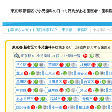
東京都 新宿区で小児歯科の口コミ評判がある歯医者・歯科
お医者さんガイド病院検索TOP
東京都
新宿区
小児歯科の
東京都
新宿区
で
小児歯科
を標榜あるいは診療内容とする歯医者
東京都 の 小児歯科 の 口コミ情報一覧
(
)
計
優
不
足立区
(
)
荒川区
(
)
板橋区
(
)
22
6
16
9
7
2
14
6
8
北区
(
)
江東区
(
)
渋谷区
(
)
9
7
2
19
12
7
17
8
9
墨田区
(
)
世田谷区
(
)
台東区
(
13
6
7
20
9
11
17
8
9
中野区
(
)
練馬区
(
)
港区
(
)
6
4
2
22
16
6
19
13
6
あきる野市
(
)
稲城市
(
)
青梅市
(
)
6
6
4
2
2
6
3
3
国分寺市
(
)
小平市
(
)
狛江市
(
)
3
1
2
4
4
5
3
2