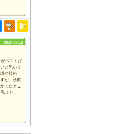
2019-06-12
こがベストだ
ないと思いま
知識や技術
ですが、診察
かかったとこ
、私より、一