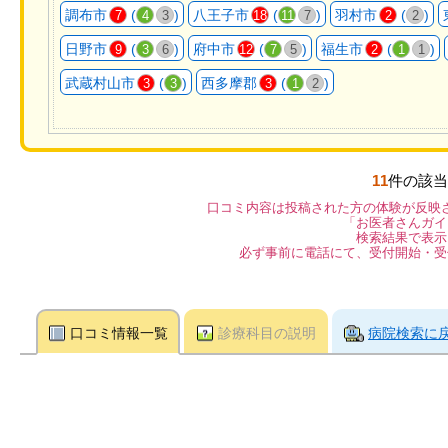
調布市
(
)
八王子市
(
)
羽村市
(
)
7
4
3
18
11
7
2
2
日野市
(
)
府中市
(
)
福生市
(
)
9
3
6
12
7
5
2
1
1
武蔵村山市
(
)
西多摩郡
(
)
3
3
3
1
2
11
件の該当
口コミ内容は投稿された方の体験が反映
「お医者さんガイ
検索結果で表示
必ず事前に電話にて、受付開始・受
口コミ情報一覧
診療科目の説明
病院検索に