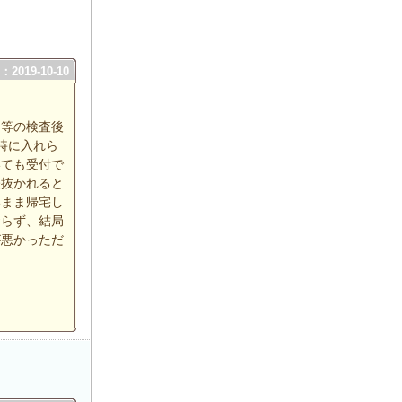
2019-10-10
ン等の検査後
時に入れら
いても受付で
経抜かれると
いまま帰宅し
おらず、結局
が悪かっただ