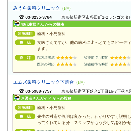
みうら歯科クリニック
(1件)
03-3235-3784
東京都新宿区市谷田町1-2ランゴスタ
40代主婦さん からの投稿
歯科・小児歯科
女医さんですが、他の歯科に比べとてもスピーデ
ます。
院内清潔感
診療前待ち時間
医師の対応
診療後待ち時間
エムズ歯科クリニック下落合
(1件)
03-5988-7757
東京都新宿区下落合1丁目16-7下落合
お医者さんガイド からの投稿
歯科・小児歯科
先生の対応や説明は良かった。わかりやすく説明
ってくれている分、スタッフがもう少し気を利か