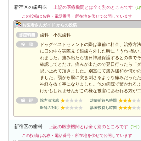
新宿区の歯科医
上記の医療機関とは全く別のところです
(1
この投稿は名称・電話番号・所在地を伏せて公開しています
お医者さんガイド からの投稿
歯科・小児歯科
ドッグベストセメントの際は事前に料金、治療方
に口の中を実際見て銀歯を外した時に「うわ~酷い
れました。痛み出たら後日神経保護するとの事で
確認してとだけ。痛みが出たので翌日行ったら「
思い止めて頂きました。別室にて痛み緩和か何か
ました。顎から脳に突き刺さるような痛みだった
神経を抜く事になりました。他の病院で驚かれる
けかもしれませんがこの様な被害にあわれる方が
院内清潔感
診療前待ち時間
医師の対応
診療後待ち時間
新宿区の歯科
上記の医療機関とは全く別のところです
(1件)
この投稿は名称・電話番号・所在地を伏せて公開しています