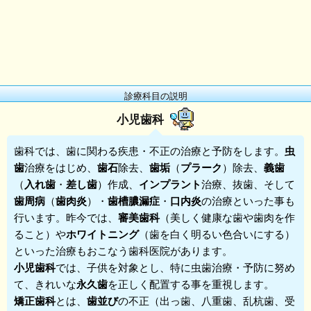
診療科目の説明
小児歯科
歯科
では、歯に関わる疾患・不正の治療と予防をします。
虫
歯
治療をはじめ、
歯石
除去、
歯垢
（
プラーク
）除去、
義歯
（
入れ歯
・
差し歯
）作成、
インプラント
治療、抜歯、そして
歯周病
（
歯肉炎
）・
歯槽膿漏症
・
口内炎
の治療といった事も
行います。昨今では、
審美歯科
（美しく健康な歯や歯肉を作
ること）や
ホワイトニング
（歯を白く明るい色合いにする）
といった治療もおこなう歯科医院があります。
小児歯科
では、子供を対象とし、特に虫歯治療・予防に努め
て、きれいな
永久歯
を正しく配置する事を重視します。
矯正歯科
とは、
歯並び
の不正（出っ歯、八重歯、乱杭歯、受