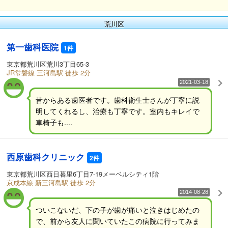
荒川区
第一歯科医院
1件
東京都荒川区荒川3丁目65-3
JR常磐線 三河島駅 徒歩 2分
2021-03-18
昔からある歯医者です。歯科衛生士さんが丁寧に説
明してくれるし、治療も丁寧です。室内もキレイで
車椅子も....
西原歯科クリニック
2件
東京都荒川区西日暮里6丁目7-19メーベルシティ1階
京成本線 新三河島駅 徒歩 2分
2014-08-28
ついこないだ、下の子が歯が痛いと泣きはじめたの
で、前から友人に聞いていたこの病院に行ってみま