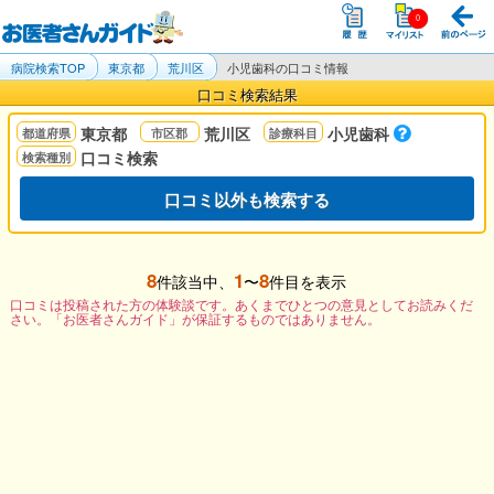
病院検索TOP
東京都
荒川区
小児歯科の口コミ情報
口コミ検索結果
東京都
荒川区
小児歯科
口コミ検索
口コミ以外も検索する
8
1
8
件該当中、
〜
件目を表示
口コミは投稿された方の体験談です。あくまでひとつの意見としてお読みくだ
さい。「お医者さんガイド」が保証するものではありません。