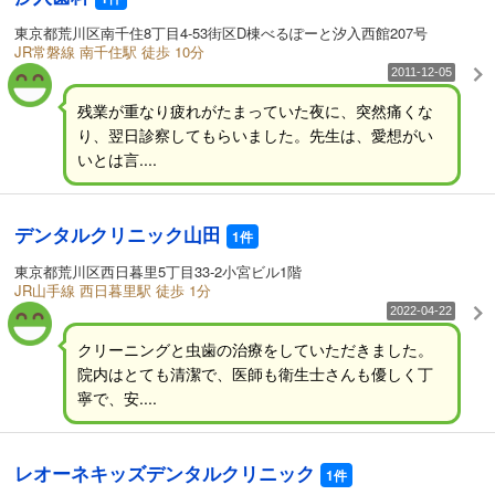
東京都荒川区南千住8丁目4-53街区D棟べるぽーと汐入西館207号
JR常磐線 南千住駅 徒歩 10分
2011-12-05
残業が重なり疲れがたまっていた夜に、突然痛くな
り、翌日診察してもらいました。先生は、愛想がい
いとは言....
デンタルクリニック山田
1件
東京都荒川区西日暮里5丁目33-2小宮ビル1階
JR山手線 西日暮里駅 徒歩 1分
2022-04-22
クリーニングと虫歯の治療をしていただきました。
院内はとても清潔で、医師も衛生士さんも優しく丁
寧で、安....
レオーネキッズデンタルクリニック
1件