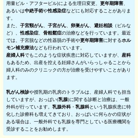
用量ピル・アフターピル)による生理日変更、
更年期障害
、
あるいは
中絶手術
や
性感染症
などにも対応することがありま
す。
また、
子宮頸がん
、
子宮がん
、
卵巣がん
、
避妊相談
（ピルな
ど）、
性感染症
、
骨粗鬆症
の治療などを行っています。最近
では、子宮脱などの性器脱の手術や
更年期障害
に対する
ホル
モン補充療法
なども行われています。
産婦人科
でもこのような症状疾患に対応していますが、
産科
もあるため、出産を控える妊婦さんがいらっしゃることから
婦人科
のみのクリニックの方が治療を受けやすいことがあり
ます。
乳がん検診
や授乳期の乳房のトラブルは、産婦人科でも担当
していますが、おっぱい(
乳腺
)に関する診断と治療は、一般
外科が行っています。
乳腺外科
・
乳腺科
という乳腺疾患に特
化した診療科も増えてきており、おっぱいに何らかの症状が
ある場合は、一般外科でも乳腺を専門としている医療機関を
受診することをお勧めします。