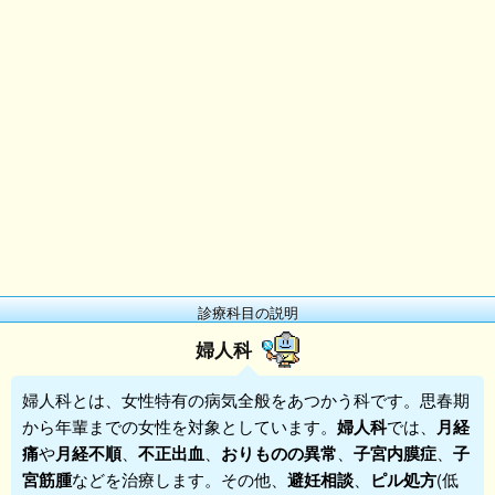
診療科目の説明
婦人科
婦人科
とは、女性特有の病気全般をあつかう科です。思春期
から年輩までの女性を対象としています。
婦人科
では、
月経
痛
や
月経不順
、
不正出血
、
おりものの異常
、
子宮内膜症
、
子
宮筋腫
などを治療します。その他、
避妊相談
、
ピル処方
(低