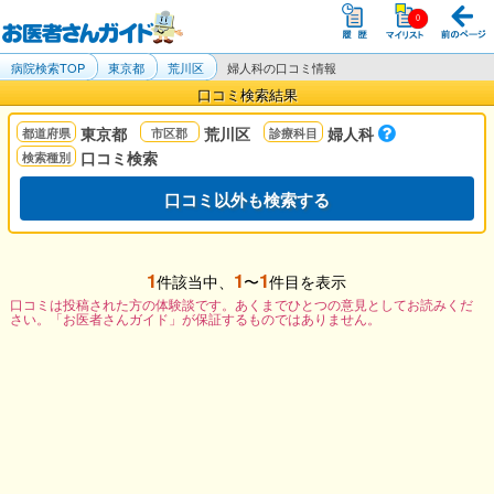
病院検索TOP
東京都
荒川区
婦人科の口コミ情報
口コミ検索結果
東京都
荒川区
婦人科
口コミ検索
口コミ以外も検索する
1
1
1
件該当中、
〜
件目を表示
口コミは投稿された方の体験談です。あくまでひとつの意見としてお読みくだ
さい。「お医者さんガイド」が保証するものではありません。