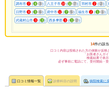
調布市
(
)
八王子市
(
)
羽村市
(
)
7
4
3
18
11
7
2
2
日野市
(
)
府中市
(
)
福生市
(
)
9
3
6
12
7
5
2
1
1
武蔵村山市
(
)
西多摩郡
(
)
3
3
3
1
2
14
件の該当
口コミ内容は投稿された方の体験が反映
「お医者さんガイ
検索結果で表示
必ず事前に電話にて、受付開始・受
口コミ情報一覧
診療科目の説明
病院検索に