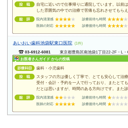
自宅に近いので仕事帰りに通院しています。以前
した雰囲気の中での治療で苦痛も忘れさせてもら
院内清潔感
診療前待ち時間
医師の対応
診療後待ち時間
あいおい歯科池袋駅東口医院
(1件)
03-6912-6081
東京都豊島区南池袋1丁目22-2F・L・
お医者さんガイド からの投稿
歯科・小児歯科
スタッフの方は優しく丁寧で、とても安心して治
受付・会計・予約を一人で行っており、またとて
だとは思いますが、時間のある方向けです。また診
院内清潔感
診療前待ち時間
医師の対応
診療後待ち時間