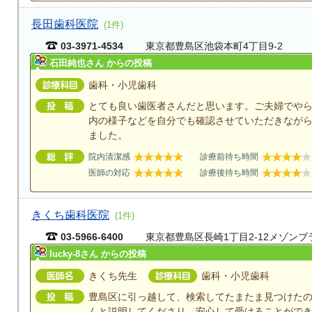
長田歯科医院
(1件)
03-3971-4534
東京都豊島区池袋本町4丁目9-2
石田純也さん からの投稿
歯科・小児歯科
とても良い歯医者さんだと思います。ご夫婦でや
内の様子などを自分でも確認させていただきなが
ました。
院内清潔感
診療前待ち時間
医師の対応
診療後待ち時間
きくち歯科医院
(1件)
03-5966-6400
東京都豊島区長崎1丁目2-12メゾンブ
lucky-8さん からの投稿
きくち先生
歯科・小児歯科
豊島区に引っ越して、検索してたまたま見つけた
んと説明してくださり、安心して受けることがで