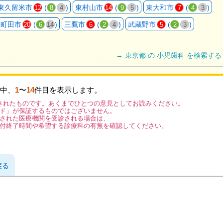
東久留米市
(
)
東村山市
(
)
東大和市
(
)
12
8
4
14
9
5
7
4
3
町田市
(
)
三鷹市
(
)
武蔵野市
(
)
20
6
14
6
2
4
5
2
3
→ 東京都 の 小児歯科 を検索する
中、
1
〜
14
件目を表示します。
されたものです。あくまでひとつの意見としてお読みください。
ド」が保証するものではございません。
された医療機関を受診される場合は、
付終了時間や希望する診療科の有無を確認してください。
戻る