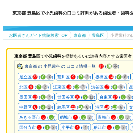
東京都 豊島区で小児歯科の口コミ評判がある歯医者・歯科
お医者さんガイド病院検索TOP
東京都
豊島区
小児歯科の
東京都
豊島区
で
小児歯科
を標榜あるいは診療内容とする歯医者
東京都 の 小児歯科 の 口コミ情報一覧
(
)
計
優
不
足立区
(
)
荒川区
(
)
板橋区
(
)
22
6
16
9
7
2
14
6
8
北区
(
)
江東区
(
)
渋谷区
(
)
9
7
2
19
12
7
17
8
9
墨田区
(
)
世田谷区
(
)
台東区
(
13
6
7
20
9
11
17
8
9
中野区
(
)
練馬区
(
)
港区
(
)
6
4
2
22
16
6
19
13
6
あきる野市
(
)
稲城市
(
)
青梅市
(
)
6
6
4
2
2
6
3
3
国分寺市
(
)
小平市
(
)
狛江市
(
)
3
1
2
4
4
5
3
2