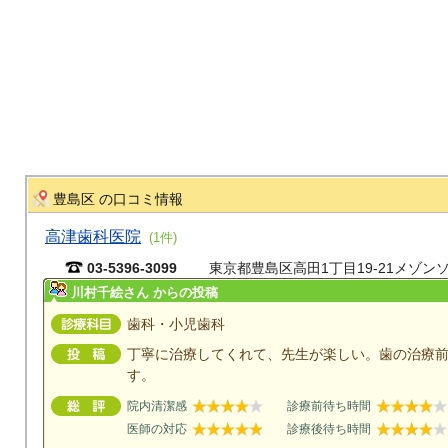
豊島区 の口コミ情報
高津歯科医院
(1件)
03-5396-3099
東京都豊島区高田1丁目19-21メゾンソ
川村千絵さん からの投稿
歯科・小児歯科
丁寧に治療してくれて、先生が楽しい。歯の治療
す。
院内清潔感
診療前待ち時間
医師の対応
診療後待ち時間