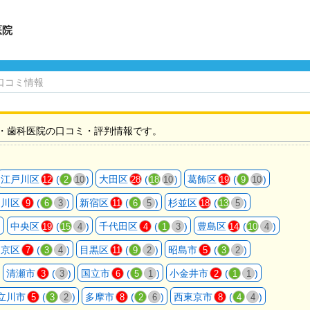
医院
口コミ情報
・歯科医院の口コミ・評判情報です。
江戸川区
(
)
大田区
(
)
葛飾区
(
)
12
2
10
28
18
10
19
9
10
品川区
(
)
新宿区
(
)
杉並区
(
)
9
6
3
11
6
5
18
13
5
)
中央区
(
)
千代田区
(
)
豊島区
(
)
19
15
4
4
1
3
14
10
4
文京区
(
)
目黒区
(
)
昭島市
(
)
7
3
4
11
9
2
5
3
2
清瀬市
(
)
国立市
(
)
小金井市
(
)
3
3
6
5
1
2
1
1
立川市
(
)
多摩市
(
)
西東京市
(
)
5
3
2
8
2
6
8
4
4