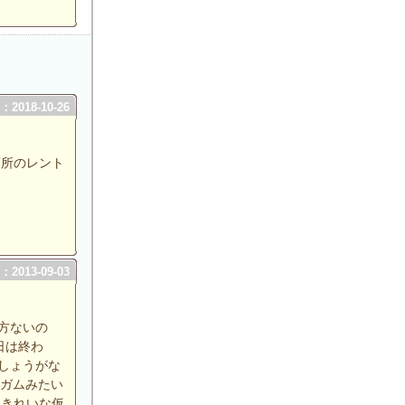
2018-10-26
箇所のレント
2013-09-03
方ないの
日は終わ
しょうがな
いガムみたい
、きれいな仮