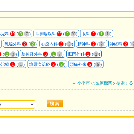
小児科
(
)
耳鼻咽喉科
(
)
眼科
(
)
10
3
7
22
2
20
2
1
1
)
乳腺外科
(
)
心療内科
(
)
精神科
(
)
神経科
(
2
2
2
2
2
2
2
(
)
脳神経外科
(
)
肛門外科
(
)
2
3
8
1
7
1
1
妊治療
(
)
糖尿病治療
(
)
頭痛外来
(
)
1
1
2
2
5
5
→ 小平市 の医療機関を検索する