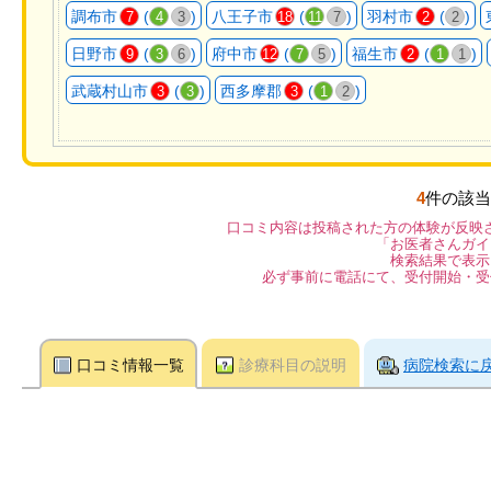
調布市
(
)
八王子市
(
)
羽村市
(
)
7
4
3
18
11
7
2
2
日野市
(
)
府中市
(
)
福生市
(
)
9
3
6
12
7
5
2
1
1
武蔵村山市
(
)
西多摩郡
(
)
3
3
3
1
2
4
件の該当
口コミ内容は投稿された方の体験が反映
「お医者さんガイ
検索結果で表示
必ず事前に電話にて、受付開始・受
口コミ情報一覧
診療科目の説明
病院検索に