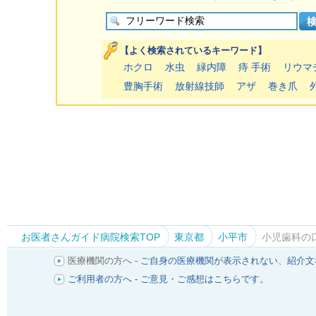
【よく検索されているキーワード】
ホクロ
水虫
緑内障
痔 手術
リウマ
豊胸手術
放射線技師
アザ
巻き爪
お医者さんガイド病院検索TOP
東京都
小平市
小児歯科の
医療機関の方へ -
ご自身の医療機関が表示されない
、
紹介文
ご利用者の方へ - ご意見・ご感想はこちらです。