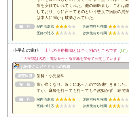
歯を安価でいれてくれた。他の歯医者も、これは酷
しており、なに言ってるのという態度で病院の質
は本人に聞かず破棄されていた。
院内清潔感
診療前待ち時間
医師の対応
診療後待ち時間
小平市の歯科
上記の医療機関とは全く別のところです
(1件)
この投稿は名称・電話番号・所在地を伏せて公開しています
お医者さんガイド からの投稿
歯科・小児歯科
歯が痛くなり、近くにあったので急遽行きました
すが、麻酔を打っても打っても全然効かず、結局
院内清潔感
診療前待ち時間
医師の対応
診療後待ち時間