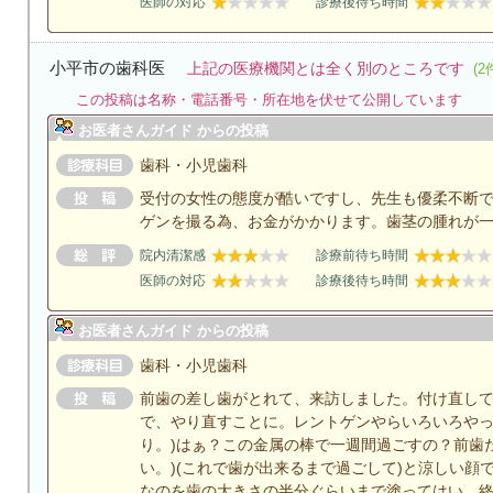
医師の対応
診療後待ち時間
小平市の歯科医
上記の医療機関とは全く別のところです
(2
この投稿は名称・電話番号・所在地を伏せて公開しています
お医者さんガイド からの投稿
歯科・小児歯科
受付の女性の態度が酷いですし、先生も優柔不断
ゲンを撮る為、お金がかかります。歯茎の腫れが
院内清潔感
診療前待ち時間
医師の対応
診療後待ち時間
お医者さんガイド からの投稿
歯科・小児歯科
前歯の差し歯がとれて、来訪しました。付け直して
で、やり直すことに。レントゲンやらいろいろやっ
り。)はぁ？この金属の棒で一週間過ごすの？前歯
い。)(これで歯が出来るまで過ごして)と涼しい顔
なのを歯の大きさの半分ぐらいまで塗ってはい、