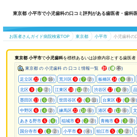
東京都 小平市で小児歯科の口コミ評判がある歯医者・歯科
お医者さんガイド病院検索TOP
東京都
小平市
小児歯科の
東京都
小平市
で
小児歯科
を標榜あるいは診療内容とする歯医者
東京都 の 小児歯科 の 口コミ情報一覧
(
)
計
優
不
足立区
(
)
荒川区
(
)
板橋区
(
)
22
6
16
9
7
2
14
6
8
北区
(
)
江東区
(
)
渋谷区
(
)
9
7
2
19
12
7
17
8
9
墨田区
(
)
世田谷区
(
)
台東区
(
13
6
7
20
9
11
17
8
9
中野区
(
)
練馬区
(
)
港区
(
)
6
4
2
22
16
6
19
13
6
あきる野市
(
)
稲城市
(
)
青梅市
(
)
6
6
4
2
2
6
3
3
国分寺市
(
)
小平市
(
)
狛江市
(
)
3
1
2
4
4
5
3
2