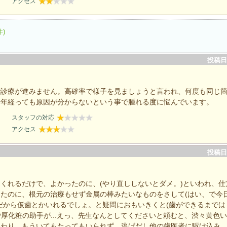
アクセス
件)
投稿日：
で診療が進みません。高確率で様子を見ましょうと言われ、何度も同じ
一年経っても原因が分からないという事で腫れる度に悩んでいます。
スタッフの対応
アクセス
投稿日：
くれるだけで、よかったのに、(やり直ししないとダメ。)といわれ、仕
たのに、根元の治療もせず金属の棒みたいなものをさして(はい、で今
だから仮歯とかいれるでしょ。と疑問におもいきくと(歯ができるまでは
で厚化粧の助手が...えっ、先生なんとしてくださいと頼むと、渋々黄色
終わり。もういてもたってもいられず、逃げだし他の歯医者に駆け込み