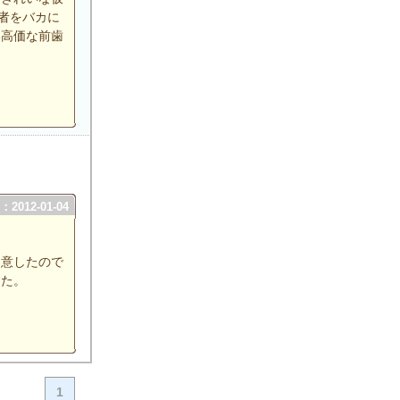
者をバカに
い高価な前歯
2012-01-04
同意したので
した。
1