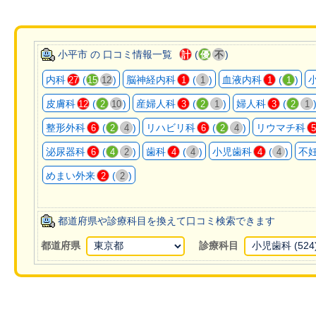
小平市 の 口コミ情報一覧
(
)
計
優
不
内科
(
)
脳神経内科
(
)
血液内科
(
)
27
15
12
1
1
1
1
皮膚科
(
)
産婦人科
(
)
婦人科
(
12
2
10
3
2
1
3
2
1
整形外科
(
)
リハビリ科
(
)
リウマチ科
6
2
4
6
2
4
5
泌尿器科
(
)
歯科
(
)
小児歯科
(
)
不
6
4
2
4
4
4
4
めまい外来
(
)
2
2
都道府県や診療科目を換えて口コミ検索できます
都道府県
診療科目