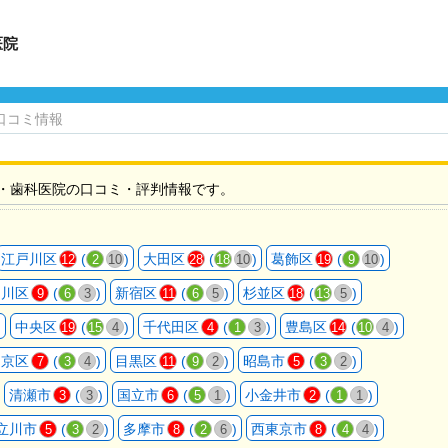
医院
口コミ情報
・歯科医院の口コミ・評判情報です。
江戸川区
(
)
大田区
(
)
葛飾区
(
)
12
2
10
28
18
10
19
9
10
品川区
(
)
新宿区
(
)
杉並区
(
)
9
6
3
11
6
5
18
13
5
)
中央区
(
)
千代田区
(
)
豊島区
(
)
19
15
4
4
1
3
14
10
4
文京区
(
)
目黒区
(
)
昭島市
(
)
7
3
4
11
9
2
5
3
2
清瀬市
(
)
国立市
(
)
小金井市
(
)
3
3
6
5
1
2
1
1
立川市
(
)
多摩市
(
)
西東京市
(
)
5
3
2
8
2
6
8
4
4