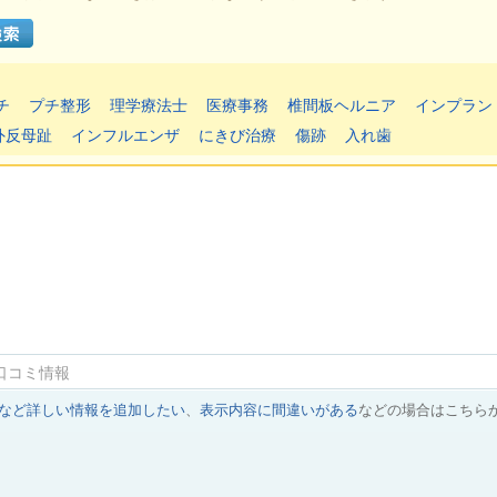
チ
プチ整形
理学療法士
医療事務
椎間板ヘルニア
インプラン
外反母趾
インフルエンザ
にきび治療
傷跡
入れ歯
口コミ情報
など詳しい情報を追加したい
、
表示内容に間違いがある
などの場合はこちら