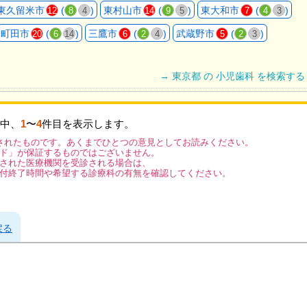
東久留米市
(
)
東村山市
(
)
東大和市
(
)
12
8
4
14
9
5
7
4
3
町田市
(
)
三鷹市
(
)
武蔵野市
(
)
20
6
14
6
2
4
5
2
3
→ 東京都 の 小児歯科 を検索する
中、
1
〜
4
件目を表示します。
されたものです。あくまでひとつの意見としてお読みください。
ド」が保証するものではございません。
された医療機関を受診される場合は、
付終了時間や希望する診療科の有無を確認してください。
戻る