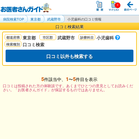
病院検索TOP
東京都
武蔵野市
小児歯科の口コミ情報
口コミ検索結果
東京都
武蔵野市
小児歯科
口コミ検索
口コミ以外も検索する
5
1
5
件該当中、
〜
件目を表示
口コミは投稿された方の体験談です。あくまでひとつの意見としてお読みくだ
さい。「お医者さんガイド」が保証するものではありません。