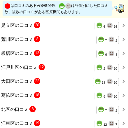
は口コミのある医療機関数、
は評価別にした口コミ
数。複数の口コミがある医療機関もあります。
足立区の口コミ
20
6
16
荒川区の口コミ
8
7
2
板橋区の口コミ
13
6
8
江戸川区の口コミ
12
2
10
大田区の口コミ
22
18
10
葛飾区の口コミ
18
9
10
北区の口コミ
8
7
2
江東区の口コミ
19
12
7