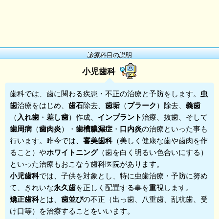
診療科目の説明
小児歯科
歯科
では、歯に関わる疾患・不正の治療と予防をします。
虫
歯
治療をはじめ、
歯石
除去、
歯垢
（
プラーク
）除去、
義歯
（
入れ歯
・
差し歯
）作成、
インプラント
治療、抜歯、そして
歯周病
（
歯肉炎
）・
歯槽膿漏症
・
口内炎
の治療といった事も
行います。昨今では、
審美歯科
（美しく健康な歯や歯肉を作
ること）や
ホワイトニング
（歯を白く明るい色合いにする）
といった治療もおこなう歯科医院があります。
小児歯科
では、子供を対象とし、特に虫歯治療・予防に努め
て、きれいな
永久歯
を正しく配置する事を重視します。
矯正歯科
とは、
歯並び
の不正（出っ歯、八重歯、乱杭歯、受
け口等）を治療することをいいます。