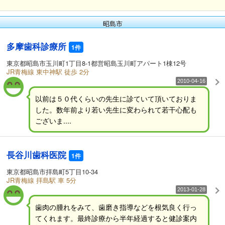
昭島市
多摩歯科診療所
1件
東京都昭島市玉川町1丁目8-1都営昭島玉川町アパート1棟12号
JR青梅線 東中神駅 徒歩 2分
2010-04-16
以前は５０代くらいの先生に診ていて頂いておりま
した。数年前より若い先生に変わられて若干心配も
ございま....
長谷川歯科医院
1件
東京都昭島市拝島町5丁目10-34
JR青梅線 拝島駅 車 5分
2013-01-28
歯肉の腫れをみて、歯磨き指導などを根気良く行っ
てくれます。最終診療から半年経過すると健診案内