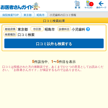
病院検索TOP
東京都
昭島市
小児歯科の口コミ情報
口コミ検索結果
東京都
昭島市
小児歯科
口コミ検索
口コミ以外も検索する
5
1
5
件該当中、
〜
件目を表示
口コミは投稿された方の体験談です。あくまでひとつの意見としてお読みくだ
さい。「お医者さんガイド」が保証するものではありません。