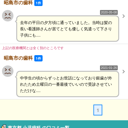
昭島市の歯科
1件
2020-05-08
去年の平日の夕方頃に通っていました。当時は髪の
長い看護師さんが居てとても優しく気遣って下さり
子供にも....
上記の医療機関とは全く別のところです
昭島市の歯科
1件
2021-01-26
中学生の頃からずっとお世話になっており銀歯が外
れたため土曜日の一番最後でいいので受診させてい
ただけな....
1
東京都 小児歯科 の口コミ一覧