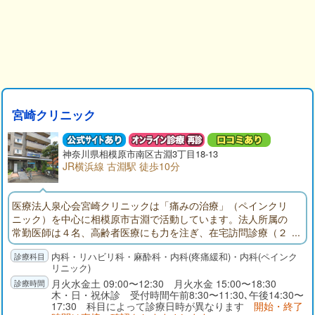
宮崎クリニック
神奈川県
相模原市
南区古淵3丁目18-13
JR横浜線 古淵駅 徒歩10分
医療法人泉心会宮崎クリニックは「痛みの治療」（ペインクリ
ニック）を中心に相模原市古淵で活動しています。法人所属の
常勤医師は４名、高齢者医療にも力を注ぎ、在宅訪問診療（２
４時間体制在宅支援診療所登録）をはじめ、大和市に老健施設
内科・リハビリ科・麻酔科・内科(疼痛緩和)・内科(ペインク
「大地」、横浜市にグループホーム「おらんち」そして町田市
リニック)
に「宮崎クリニック町田」があります。
月火水金土 09:00〜12:30 月火水金 15:00〜18:30
木・日・祝休診 受付時間午前8:30〜11:30､午後14:30〜
17:30 科目によって診療日時が異なります
開始・終了