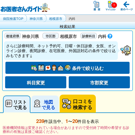
病院検索TOP
神奈川県
相模原市
内科
検索結果
神奈川県
相模原市
内科
さらに診療時間、ネット予約可、日曜・休日診療、女医、オン
ライン診療、夜間診療、在宅医療、外国語対応の条件で絞り込
みもできます↓
条件で絞り込む
科目変更
市郡変更
口コミを
リスト
地図
検索する
で見る
で見る
239
1
20
件該当中、
〜
件目を表示
医療機関情報は変更されている場合がありますので受付終了時間や希望する診
療科の有無は直接ご確認ください。