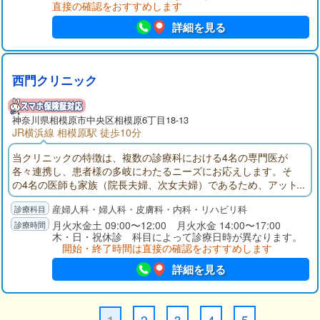
り、幅広いニーズに対応出来るようにしております。
直接の確認をおすすめします
詳細を見る
西門クリニック
神奈川県
相模原市
中央区相模原6丁目18-13
JR横浜線 相模原駅 徒歩10分
当クリニックの特徴は、複数の診療科における4名の専門医が
各々連携し、患者様の多岐にわたるニーズにお応えします。そ
の4名の医師も家族（院長夫婦、次女夫婦）であるため、アット
ホームな雰囲気の中で診療を受けることができます。今後も、
産婦人科・婦人科・皮膚科・内科・リハビリ科
皆様により一層充実した診療をお送りする所存でございます。
月火水金土 09:00〜12:00 月火水金 14:00〜17:00
木・日・祝休診 科目によって診療日時が異なります。
開始・終了時間は直接の確認をおすすめします
詳細を見る
2
3
4
5