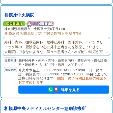
相模原中央病院
神奈川県
相模原市
中央区富士見6丁目4-20
JR横浜線 相模原駅 バス 市民会館前下車 徒歩3分
外科、内科、循環器内科、脳神経外科、整形外科、ペインクリ
ニック等の一般診療を中心に外来患者さんを診療しています。
大病院にできないような、個々の患者さんへの細かい対応が可
能と考えています。当院では診療機能を十分発揮し、地域医療
脳神経外科・外科・内科・循環器内科・整形外科・総合診療
機関と供に地域の皆様の健康維持増進に取り組んでまいりま
科・麻酔科・リハビリ科・救急・人間ドック
す。
月火水木金土 09:00〜12:00 14:00〜16:00 日・祝休
診 初診受付8:30〜11:00､12:30〜16:00 科目によって
診療日時が異なります
開始・終了時間は直接の確認を
おすすめします
詳細を見る
相模原中央メディカルセンター急病診療所