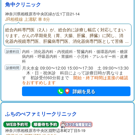
角中クリニック
神奈川県
相模原市
中央区緑が丘1丁目21-14
JR相模線 上溝駅 車 8分
総合内科専門医（2人）が、総合的に診療し幅広く対応してまい
ります。がんの早期発見（胃、大腸、肝臓、膵臓）に関し、消
化器内視鏡専門医、肝臓病専門医、消化器病専門医として苦痛
の少ない鼻からの胃カメラ、大腸鏡、臓器エコーにて診断して
内科・消化器内科・内視鏡科・腎臓内科・循環器内科・糖尿
まいります。高血圧をはじめとする生活習慣病には、最新の治
病内科・呼吸器内科・胃腸科・小児科・アレルギー科・皮膚
療、ガイドラインにならい診療し、とくに腎臓専門医、糖尿病
科
療養指導医が専門診療を行ないます。
月火水金 09:00〜12:00 15:00〜17:30 土 09:00〜13:30
木・日・祝休診 科目によって診療日時が異なりま
す 初診受付60分前まで
開始・終了時間は直接の確認
をおすすめします
詳細を見る
ふちのべファミリークリニック
神奈川県
相模原市
中央区淵野辺本町2丁目5-19