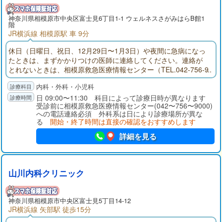
神奈川県
相模原市
中央区富士見6丁目1-1 ウェルネスさがみはらB館1
階
JR横浜線 相模原駅 車 9分
休日（日曜日、祝日、12月29日〜1月3日）や夜間に急病になっ
たときは、まずかかりつけの医師に連絡してください。連絡が
とれないときは、相模原救急医療情報センター（TEL.042-756-9
000）へ電話をしてください。診療可能な医療機関を案内します
内科・外科・小児科
（歯科、医療相談は取り扱っていません）。
日 09:00〜11:30 科目によって診療日時が異なります
受診前に相模原救急医療情報センター(042〜756〜9000)
への電話連絡必須 外科系は日により診療場所が異な
る
開始・終了時間は直接の確認をおすすめします
詳細を見る
山川内科クリニック
神奈川県
相模原市
中央区富士見5丁目14-12
JR横浜線 矢部駅 徒歩15分