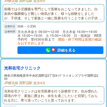
JR横浜線 淵野辺駅 徒歩8分
前職では小児腫瘍を専門として医療をおこなってきました。白
血病や脳腫瘍など難しい病気が多く、様々な経験をしました
が、子供達、そして家族と一緒に医療を行うことで多くの子供
たちが困難を乗り越え、笑顔で元気に家庭に帰っていく姿をみ
内科・小児科
てきました。小児科を中心に内科にも携わる医師として、ご家
族皆様を診させていただけるような地域に密接した医療をめざ
月火水木金土 09:00〜12:00 月火木金 16:00〜19:00
水 15:00〜19:00 土 15:00〜18:00 日・祝休診 WEB
し努力いたします。
予約可 受付30分前まで
開始・終了時間は直接の確認
をおすすめします
詳細を見る
光和在宅クリニック
神奈川県
相模原市
中央区淵野辺3丁目9-17 ライオンズプラザ淵野辺2
03
JR横浜線 淵野辺駅 徒歩4分
光和在宅クリニックは在宅医療を行う診療所です。住み慣れた
環境の中で、家族に囲まれ、余生を過ごしたいと切望しておら
れる方に、寄り添っていこうと思っております。