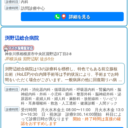
内科
訪問診療中心
詳細を見る
渕野辺総合病院
神奈川県
相模原市
中央区淵野辺3丁目2-8
JR横浜線 淵野辺駅 徒歩5分
渕野辺総合病院は13の診療科を標榜し、特色でもある前立腺核
出術（HoLEP)や白内障手術等は予約状況により、手術までお時
間をいただく場合がございます。一般病床の他に回復期リハ病
床、地域包括ケア病床を設け、急性期から亜急性期、慢性期ま
内科・消化器内科・循環器内科・呼吸器内科・腎臓内科・脳
で広く対応しております。また、難病患者レスパイトケアの受
神経内科・外科・小児科・眼科・整形外科・脳神経外科・泌
入や、訪問診療センターでは地域施設への24時間医療サービス
尿器科・産婦人科・婦人科・麻酔科・放射線科・リハビリ
提供など、患者さんのトータルケアを実施しております。
科・耳鼻咽喉科・救急・人工透析・健康診断・人間ドック
受付時間 月火水木金土 08:00〜11:00 月火水木金 13:0
0〜16:30 日・祝休診 診療9:00､14:00開始 科目によ
って診療日時が異なります
開始・終了時間は直接の確
認をおすすめします