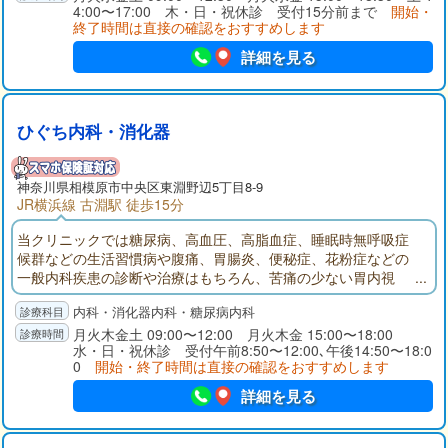
4:00〜17:00 木・日・祝休診 受付15分前まで
開始・
なっております。
終了時間は直接の確認をおすすめします
詳細を見る
ひぐち内科・消化器
神奈川県
相模原市
中央区東淵野辺5丁目8-9
JR横浜線 古淵駅 徒歩15分
当クリニックでは糖尿病、高血圧、高脂血症、睡眠時無呼吸症
候群などの生活習慣病や腹痛、胃腸炎、便秘症、花粉症などの
一般内科疾患の診断や治療はもちろん、苦痛の少ない胃内視
鏡、大腸内視鏡、肝臓病、炎症性腸疾患などの専門性の高い検
内科・消化器内科・糖尿病内科
査や治療をお受け頂けます。ふるさと相模原の皆様に信頼され
る地域医療サービスを目指していきます。
月火木金土 09:00〜12:00 月火木金 15:00〜18:00
水・日・祝休診 受付午前8:50〜12:00､午後14:50〜18:0
0
開始・終了時間は直接の確認をおすすめします
詳細を見る