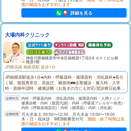
めます。軽いケガ、肛門疾患、皮膚疾患も拝見いたします。気
接の確認をおすすめします
になる症状や具合の悪いところがあれば遠慮なくご相談下さ
い。
詳細を見る
大場内科クリニック
神奈川県
相模原市
中央区相模原1丁目2-6 カスミビル相
模原1階
JR横浜線 相模原駅 徒歩1分
JR相模原駅徒歩1分●内科・呼吸器科・循環器科・消化器科●長引
く咳、脂質異常症、高血圧、糖尿病■■企業健診・雇入時・入学
時・資格申請時 健康診断（お急ぎの方にも対応/翌診療日結果
お渡し/￥9180(税込)/ウィルス抗体検査、B型肝炎抗原・抗体、
内科・呼吸器内科・消化器内科・循環器内科・人間ドック・
便検査、T-スポット検査可能）詳しくは『企業健診・健康診断』
健康診断・内科（脂質代謝)・内科（呼吸器アレルギー疾患)・
をご覧ください■■
内科（呼吸器感染症)・内科（循環器)・内科（消化器)
月火水金土 09:00〜12:30 月火水金 15:00〜18:00
木・日・祝休診 WEB順番受付可
開始・終了時間は直
接の確認をおすすめします