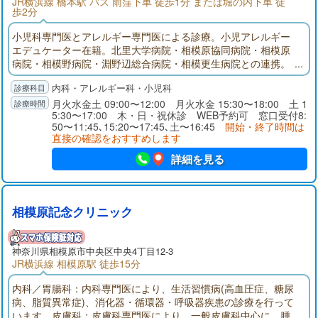
JR横浜線 橋本駅 バス 雨窪下車 徒歩1分 または堀の内下車 徒
歩2分
小児科専門医とアレルギー専門医による診療。小児アレルギー
エデュケーター在籍。北里大学病院・相模原協同病院・相模原
病院・相模野病院・淵野辺総合病院・相模更生病院との連携。
食物アレルギーに対する食物経口負荷試験実施可能。スギ花粉
内科・アレルギー科・小児科
症やダニによるアレルギー性鼻炎の症状を和らげる舌下免疫療
法実施可能。Web問診表を事前にご記入いただくことで待ち時
月火水金土 09:00〜12:00 月火水金 15:30〜18:00 土 1
5:30〜17:00 木・日・祝休診 WEB予約可 窓口受付8:
間の短縮が可能となります。
50〜11:45､15:20〜17:45､土〜16:45
開始・終了時間は
直接の確認をおすすめします
詳細を見る
相模原記念クリニック
神奈川県
相模原市
中央区中央4丁目12-3
JR横浜線 相模原駅 徒歩15分
内科／胃腸科：内科専門医により、生活習慣病(高血圧症、糖尿
病、脂質異常症)、消化器・循環器・呼吸器疾患の診療を行って
います。皮膚科：皮膚科専門医により、一般皮膚科中心に、腫