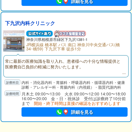
詳細を見る
下九沢内科クリニック
神奈川県
相模原市
緑区下九沢1381-1
JR横浜線 橋本駅 バス 南口 神奈川中央交通バス(橋
34･橋59) 下九沢下車 徒歩1分
常に最新の医療知識を取り入れ、患者様への十分な情報提供と
医療費自己負担の軽減に努力いたします。
内科・消化器内科・胃腸科・呼吸器内科・循環器内科・健康
診断・アレルギー科・胃腸内科（内視鏡）・脂質代謝内科
月木土 09:00〜13:00 火水 09:00〜12:00 14:00〜18:00
16:00〜20:00 金・日・祝休診 受付は診療終了10分前
まで
開始・終了時間は直接の確認をおすすめします
詳細を見る