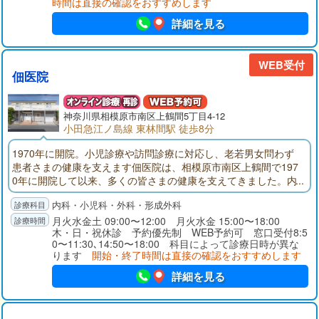
時間は直接の確認をおすすめします
詳細を見る
WEB受付
佃医院
神奈川県
相模原市
南区上鶴間5丁目4-12
小田急江ノ島線 東林間駅 徒歩8分
1970年に開院。小児診療や訪問診療に対応し、老若男女問わず
患者さまの健康を支えます佃医院は、相模原市南区上鶴間で197
0年に開院して以来、多くの皆さまの健康を支えてきました。内
科・小児科・形成外科・外科など幅広く対応しています。特に
内科・小児科・外科・形成外科
循環器疾患の診療には力を入れており、外科治療が必要になっ
た際の相談にも応じることが可能です。そのほか、日常的な体
月火水金土 09:00〜12:00 月火水金 15:00〜18:00
木・日・祝休診 予約優先制 WEB予約可 窓口受付8:5
調不良の診療や禁煙治療、生活習慣病の予防指導なども行って
0〜11:30､14:50〜18:00 科目によって診療日時が異な
いますので、健康のことでお困りの際はいつでもご相談にいら
ります
開始・終了時間は直接の確認をおすすめします
してください。当院は、小田急江ノ島線「東林間駅」より徒歩
約8分です。駐輪場や駐車場をご用意していますので、近隣にお
詳細を見る
住まいの方も遠方にお住まいの方も通っていただきやすい環境
となっています。また、足腰のケガや病気で通院が困難な方に
は訪問診療を行っています。