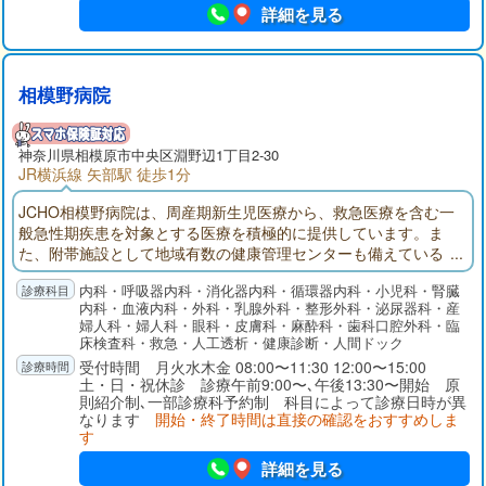
詳細を見る
相模野病院
神奈川県
相模原市
中央区淵野辺1丁目2-30
JR横浜線 矢部駅 徒歩1分
JCHO相模野病院は、周産期新生児医療から、救急医療を含む一
般急性期疾患を対象とする医療を積極的に提供しています。ま
た、附帯施設として地域有数の健康管理センターも備えている
ことから、健康管理対策として疾病の予防・早期発見のため
内科・呼吸器内科・消化器内科・循環器内科・小児科・腎臓
に、健診者のニーズに沿った質の高い検査が可能です。赤ちゃ
内科・血液内科・外科・乳腺外科・整形外科・泌尿器科・産
んから高齢者までの広い年齢層と、また健診から医療まで広範
婦人科・婦人科・眼科・皮膚科・麻酔科・歯科口腔外科・臨
囲の分野において皆様のニーズに沿った活動を行っています。
床検査科・救急・人工透析・健康診断・人間ドック
受付時間 月火水木金 08:00〜11:30 12:00〜15:00
土・日・祝休診 診療午前9:00〜､午後13:30〜開始 原
則紹介制､一部診療科予約制 科目によって診療日時が異
なります
開始・終了時間は直接の確認をおすすめしま
す
詳細を見る