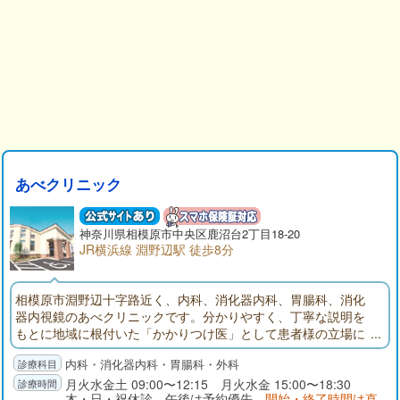
あべクリニック
神奈川県
相模原市
中央区鹿沼台2丁目18-20
JR横浜線 淵野辺駅 徒歩8分
相模原市淵野辺十字路近く、内科、消化器内科、胃腸科、消化
器内視鏡のあべクリニックです。分かりやすく、丁寧な説明を
もとに地域に根付いた「かかりつけ医」として患者様の立場に
立った医療を目指します。胃内視鏡（胃カメラ）は経口内視鏡
内科・消化器内科・胃腸科・外科
も経鼻内視鏡(鼻からの内視鏡)も可能で、患者様各々に合った方
法で行います。大腸内視鏡も負担の少ない方法で行うように努
月火水金土 09:00〜12:15 月火水金 15:00〜18:30
木・日・祝休診 午後は予約優先
開始・終了時間は直