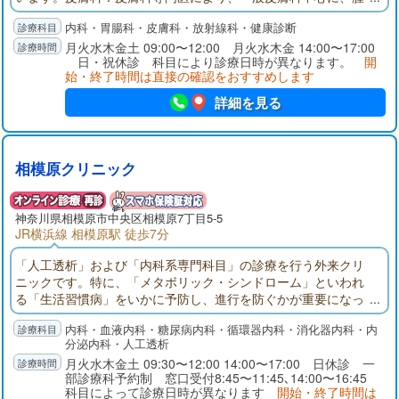
瘤・陥入爪の治療(木曜日)、AGAの治療を行っています。レント
内科・胃腸科・皮膚科・放射線科・健康診断
ゲン科：放射線科専門医により、画像の読影を全例行っていま
す。
月火水木金土 09:00〜12:00 月火水木金 14:00〜17:00
日・祝休診 科目により診療日時が異なります。
開
始・終了時間は直接の確認をおすすめします
詳細を見る
相模原クリニック
神奈川県
相模原市
中央区相模原7丁目5-5
JR横浜線 相模原駅 徒歩7分
「人工透析」および「内科系専門科目」の診療を行う外来クリ
ニックです。特に、「メタボリック・シンドローム」といわれ
る「生活習慣病」をいかに予防し、進行を防ぐかが重要になっ
て来ました。そこで、当院では、内科の各科の専門医による診
内科・血液内科・糖尿病内科・循環器内科・消化器内科・内
療と各種健診により、地域の皆様の健康を守り、多くの皆様が
分泌内科・人工透析
安心した社会生活を営む事が出来ますように、微力ながら、
月火水木金土 09:30〜12:00 14:00〜17:00 日休診 一
日々、努力して診療に励んでおります。また長引く症状に対し
部診療科予約制 窓口受付8:45〜11:45､14:00〜16:45
て、東洋医学(漢方)に精通した専門医による外来診療を行ってお
科目によって診療日時が異なります
開始・終了時間は