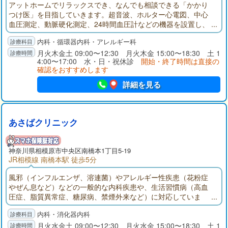
アットホームでリラックスでき、なんでも相談できる「かかり
つけ医」を目指していきます。超音波、ホルター心電図、中心
血圧測定、動脈硬化測定、24時間血圧計などの機器を設置し、
内科全般や生活習慣病などに対しても、より良い医療を提供し
内科・循環器内科・アレルギー科
ていく所存でございます。
月火木金土 09:00〜12:30 月火木金 15:00〜18:30 土 1
4:00〜17:00 水・日・祝休診
開始・終了時間は直接の
確認をおすすめします
詳細を見る
あさばクリニック
神奈川県
相模原市
中央区南橋本1丁目5-19
JR相模線 南橋本駅 徒歩5分
風邪（インフルエンザ、溶連菌）やアレルギー性疾患（花粉症
やぜん息など）などの一般的な内科疾患や、生活習慣病（高血
圧症、脂質異常症、糖尿病、禁煙外来など）に対応していま
す。上部消化管内視鏡検査（食道・胃・十二指腸）やピロリ菌
内科・消化器内科
の検査・除菌、胃がん検診（経鼻内視鏡検査）などに対応して
おり、胸焼けや胃痛などの症状がある方に、迅速に検査をおこ
月火水金土 09:00〜12:30 月火水金 15:00〜18:30 土 1