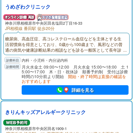
うめざわクリニック
神奈川県
相模原市
中央区田名塩田2丁目16-33
JR相模線 番田駅 徒歩20分
糖尿病、高血圧症、高コレステロール血症などを主体とする生
活習慣病を得意としており、0歳から100歳まで、風邪などの普
通の病気や健康診断結果の相談などを診る一般医として長年診
療を続けてきました。最近はホームページをみて、甲状腺の病
内科・小児科・内分泌内科
気を心配されて来院する方が増えています。今後も専門医と一
般医の二刀流でやっていきたいと思います。
月火水金土 09:00〜12:00 月火水金 15:00〜18:00 土 1
5:00〜17:00 木・日・祝休診 順番予約制 受付は診療
時間の10分前より開始
開始・終了時間は直接の確認を
おすすめします
詳細を見る
きりんキッズアレルギークリニック
神奈川県
相模原市
中央区田名1909-1