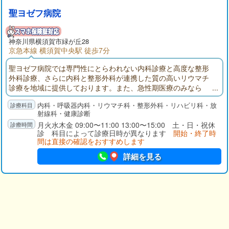
聖ヨゼフ病院
神奈川県
横須賀市
緑が丘28
京急本線 横須賀中央駅 徒歩7分
聖ヨゼフ病院では専門性にとらわれない内科診療と高度な整形
外科診療、さらに内科と整形外科が連携した質の高いリウマチ
診療を地域に提供しております。また、急性期医療のみなら
ず、地域包括ケア、療養、訪問看護、訪問診療など幅広い診療
内科・呼吸器内科・リウマチ科・整形外科・リハビリ科・放
活動を行っております。
射線科・健康診断
月火水木金 09:00〜11:00 13:00〜15:00 土・日・祝休
診 科目によって診療日時が異なります
開始・終了時
間は直接の確認をおすすめします
詳細を見る