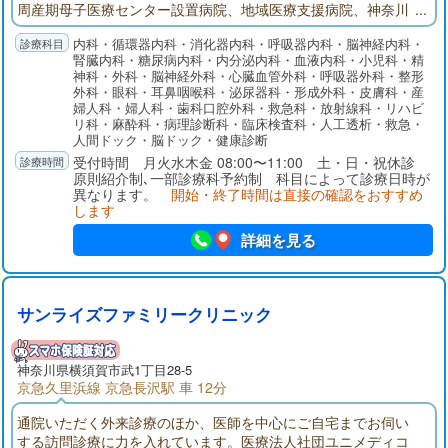
周産期母子医療センター設置病院、地域医療支援病院、神奈川
県災害医療拠点病院、神奈川DMAT指定病院、医師の卒後臨床研
内科・循環器内科・消化器内科・呼吸器内科・脳神経内科・
修指定病院として認可されています。
腎臓内科・糖尿病内科・内分泌内科・血液内科・小児科・精
神科・外科・脳神経外科・心臓血管外科・呼吸器外科・整形
外科・眼科・耳鼻咽喉科・泌尿器科・形成外科・皮膚科・産
婦人科・婦人科・歯科口腔外科・救急科・放射線科・リハビ
リ科・麻酔科・病理診断科・臨床検査科・人工透析・救急・
人間ドック・脳ドック・健康診断
受付時間 月火水木金 08:00〜11:00 土・日・祝休診
原則紹介制､一部診療科予約制 科目によって診療日時が
異なります。
開始・終了時間は直接の確認をおすすめ
します
詳細を見る
サンライズファミリークリニック
神奈川県
横須賀市
武1丁目28-5
京急久里浜線 京急長沢駅 車 12分
通院いただく外来診療のほか、医師を中心にご自宅までお伺い
する訪問診療に力を入れています。医療法人社団ユニメディコ