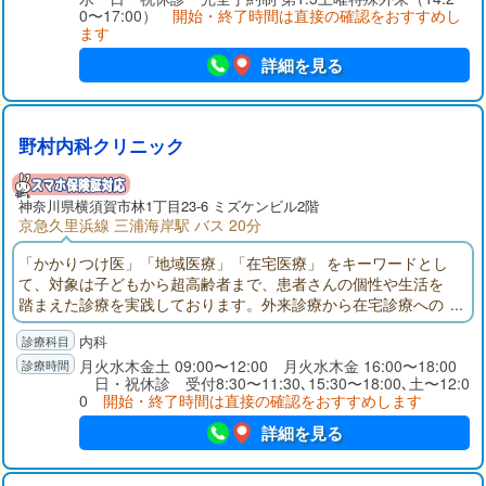
0〜17:00）
開始・終了時間は直接の確認をおすすめし
ます
詳細を見る
野村内科クリニック
神奈川県
横須賀市
林1丁目23-6 ミズケンビル2階
京急久里浜線 三浦海岸駅 バス 20分
「かかりつけ医」「地域医療」「在宅医療」 をキーワードとし
て、対象は子どもから超高齢者まで、患者さんの個性や生活を
踏まえた診療を実践しております。外来診療から在宅診療への
スムーズな移行が可能で、看取りまで出来る在宅療養支援診療
内科
所です。
月火水木金土 09:00〜12:00 月火水木金 16:00〜18:00
日・祝休診 受付8:30〜11:30､15:30〜18:00､土〜12:0
0
開始・終了時間は直接の確認をおすすめします
詳細を見る