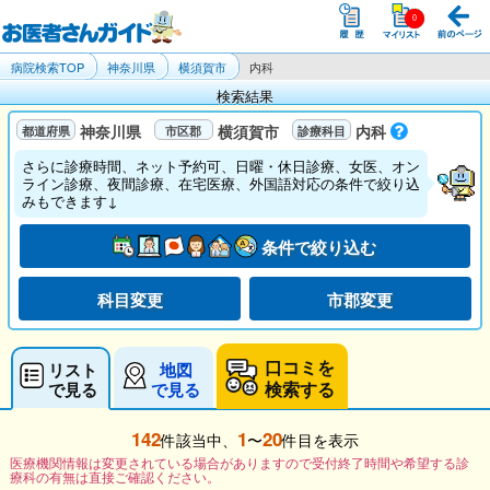
病院検索TOP
神奈川県
横須賀市
内科
検索結果
神奈川県
横須賀市
内科
さらに診療時間、ネット予約可、日曜・休日診療、女医、オン
ライン診療、夜間診療、在宅医療、外国語対応の条件で絞り込
みもできます↓
条件で絞り込む
科目変更
市郡変更
口コミを
リスト
地図
検索する
で見る
で見る
142
1
20
件該当中、
〜
件目を表示
医療機関情報は変更されている場合がありますので受付終了時間や希望する診
療科の有無は直接ご確認ください。