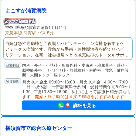
よこすか浦賀病院
神奈川県
横須賀市
西浦賀1丁目11-1
京急本線 浦賀駅 バス 5分
当院は急性期病棟と回復期リハビリテーション病棟を有するケ
アミックス病院です。救急から手術・急性期治療を経てリハビ
リテーション、在宅・社会復帰へと地域完結型のトータルサポ
ートを目指しております。地域の「かかりつけ病院」として、
内科・外科・小児科・整形外科・皮膚科・泌尿器科・眼科・
地域の方々に質の高い医療を提供していきたいと思います。
脳神経外科・リハビリ科・放射線科・麻酔科・救急・健康診
断・人間ドック・脳ドック
月火水木金土 09:00〜13:00 月火水木金 14:00〜17:00
日・祝休診 一部診療科予約制 受付時間午前8:00〜1
1:30､午後13:30〜16:00 科目によって診療日時が異なり
ます
開始・終了時間は直接の確認をおすすめします
詳細を見る
横須賀市立総合医療センター