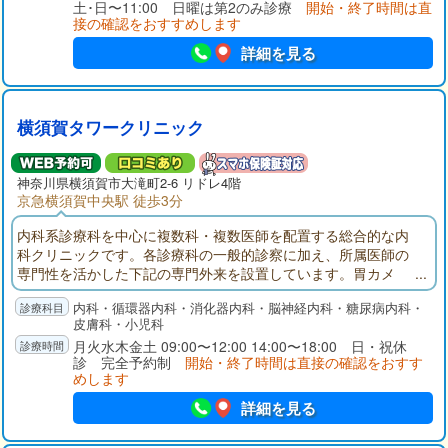
土･日〜11:00 日曜は第2のみ診療
開始・終了時間は直
接の確認をおすすめします
詳細を見る
横須賀タワークリニック
神奈川県
横須賀市
大滝町2-6 リドレ4階
京急横須賀中央駅 徒歩3分
内科系診療科を中心に複数科・複数医師を配置する総合的な内
科クリニックです。各診療科の一般的診察に加え、所属医師の
専門性を活かした下記の専門外来を設置しています。胃カメ
ラ、大腸ファイバー、各種超音波（エコー）検査、単純Ｘ線撮
内科・循環器内科・消化器内科・脳神経内科・糖尿病内科・
影検査に対応、常勤薬剤師によるお薬相談もお受けしていま
皮膚科・小児科
す。
月火水木金土 09:00〜12:00 14:00〜18:00 日・祝休
診 完全予約制
開始・終了時間は直接の確認をおすす
めします
詳細を見る