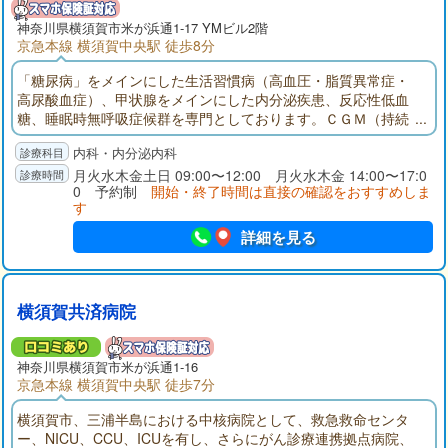
神奈川県
横須賀市
米が浜通1-17 YMビル2階
京急本線 横須賀中央駅 徒歩8分
「糖尿病」をメインにした生活習慣病（高血圧・脂質異常症・
高尿酸血症）、甲状腺をメインにした内分泌疾患、反応性低血
糖、睡眠時無呼吸症候群を専門としております。ＣＧＭ（持続
血糖測定）やＣＳＩＩ（持続インスリン注入ポンプ）などの最
内科・内分泌内科
先端医療を導入しつつ、患者さんの心のケアも考えながら、患
者さん全体を診る医療を目指しております。
月火水木金土日 09:00〜12:00 月火水木金 14:00〜17:0
0 予約制
開始・終了時間は直接の確認をおすすめしま
す
詳細を見る
横須賀共済病院
神奈川県
横須賀市
米が浜通1-16
京急本線 横須賀中央駅 徒歩7分
横須賀市、三浦半島における中核病院として、救急救命センタ
ー、NICU、CCU、ICUを有し、さらにがん診療連携拠点病院、