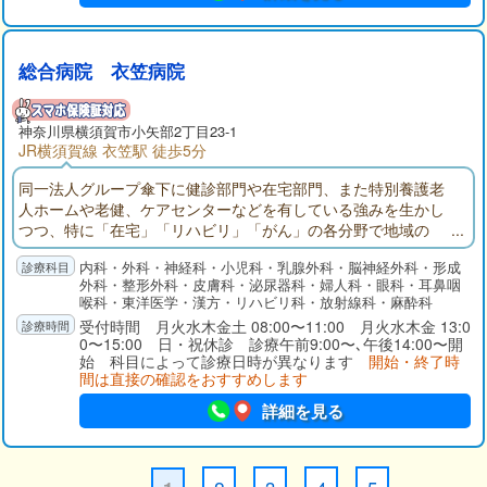
総合病院 衣笠病院
神奈川県
横須賀市
小矢部2丁目23-1
JR横須賀線 衣笠駅 徒歩5分
同一法人グループ傘下に健診部門や在宅部門、また特別養護老
人ホームや老健、ケアセンターなどを有している強みを生かし
つつ、特に「在宅」「リハビリ」「がん」の各分野で地域の
方々の必要にお応えしています。患者さんご本人はもとより、
内科・外科・神経科・小児科・乳腺外科・脳神経外科・形成
ご家族、身近な方々に安心をお届けし「来てよかった病院」と
外科・整形外科・皮膚科・泌尿器科・婦人科・眼科・耳鼻咽
思っていただくことが私たちの使命です。
喉科・東洋医学・漢方・リハビリ科・放射線科・麻酔科
受付時間 月火水木金土 08:00〜11:00 月火水木金 13:0
0〜15:00 日・祝休診 診療午前9:00〜､午後14:00〜開
始 科目によって診療日時が異なります
開始・終了時
間は直接の確認をおすすめします
詳細を見る