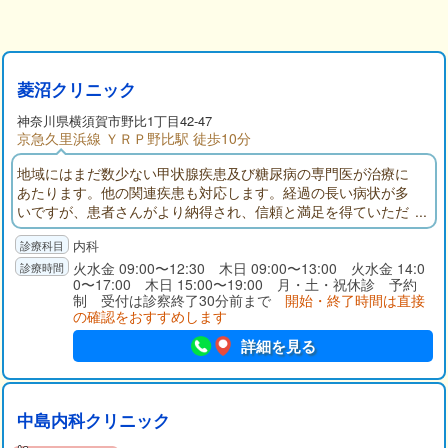
菱沼クリニック
神奈川県
横須賀市
野比1丁目42-47
京急久里浜線 ＹＲＰ野比駅 徒歩10分
地域にはまだ数少ない甲状腺疾患及び糖尿病の専門医が治療に
あたります。他の関連疾患も対応します。経過の長い病状が多
いですが、患者さんがより納得され、信頼と満足を得ていただ
けるような診療を目指し精一杯の努力をしております。
内科
火水金 09:00〜12:30 木日 09:00〜13:00 火水金 14:0
0〜17:00 木日 15:00〜19:00 月・土・祝休診 予約
制 受付は診察終了30分前まで
開始・終了時間は直接
の確認をおすすめします
詳細を見る
中島内科クリニック