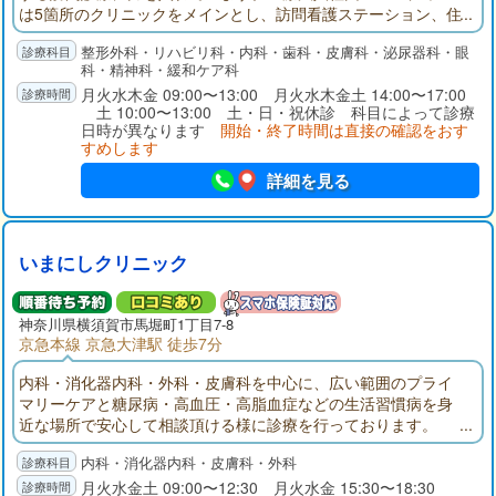
は5箇所のクリニックをメインとし、訪問看護ステーション、住
宅型有料老人ホーム、放課後等デイサービス、訪問介護事業
整形外科・リハビリ科・内科・歯科・皮膚科・泌尿器科・眼
所、居宅介護支援事業所など医療、介護、福祉の分野で事業所
科・精神科・緩和ケア科
を展開しています。
月火水木金 09:00〜13:00 月火水木金土 14:00〜17:00
土 10:00〜13:00 土・日・祝休診 科目によって診療
日時が異なります
開始・終了時間は直接の確認をおす
すめします
詳細を見る
いまにしクリニック
神奈川県
横須賀市
馬堀町1丁目7-8
京急本線 京急大津駅 徒歩7分
内科・消化器内科・外科・皮膚科を中心に、広い範囲のプライ
マリーケアと糖尿病・高血圧・高脂血症などの生活習慣病を身
近な場所で安心して相談頂ける様に診療を行っております。
内科・消化器内科・皮膚科・外科
月火水金土 09:00〜12:30 月火水金 15:30〜18:30