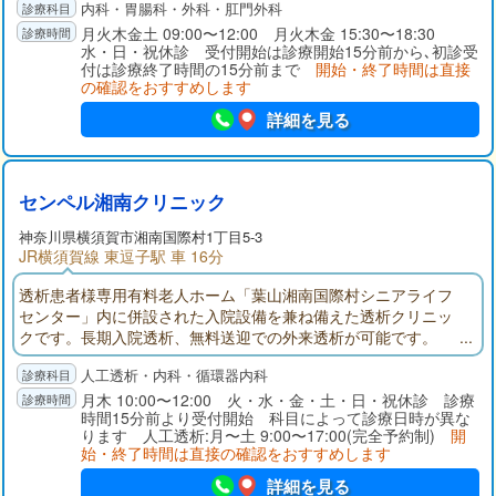
内科・胃腸科・外科・肛門外科
専門病院に紹介する体制を整えております。頼れるかかりつけ
医として皆様の大切な健康を守るお手伝いができればと願って
月火木金土 09:00〜12:00 月火木金 15:30〜18:30
水・日・祝休診 受付開始は診療開始15分前から､初診受
おります。お気軽にご相談くだい。
付は診療終了時間の15分前まで
開始・終了時間は直接
の確認をおすすめします
詳細を見る
センペル湘南クリニック
神奈川県
横須賀市
湘南国際村1丁目5-3
JR横須賀線 東逗子駅 車 16分
透析患者様専用有料老人ホーム「葉山湘南国際村シニアライフ
センター」内に併設された入院設備を兼ね備えた透析クリニッ
クです。長期入院透析、無料送迎での外来透析が可能です。
人工透析・内科・循環器内科
月木 10:00〜12:00 火・水・金・土・日・祝休診 診療
時間15分前より受付開始 科目によって診療日時が異な
ります 人工透析:月〜土 9:00〜17:00(完全予約制)
開
始・終了時間は直接の確認をおすすめします
詳細を見る