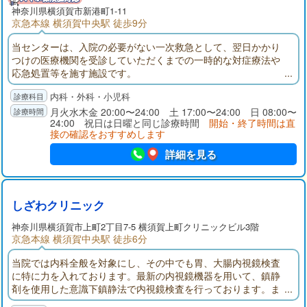
神奈川県
横須賀市
新港町1-11
京急本線 横須賀中央駅 徒歩9分
当センターは、入院の必要がない一次救急として、翌日かかり
つけの医療機関を受診していただくまでの一時的な対症療法や
応急処置等を施す施設です。
内科・外科・小児科
月火水木金 20:00〜24:00 土 17:00〜24:00 日 08:00〜
24:00 祝日は日曜と同じ診療時間
開始・終了時間は直
接の確認をおすすめします
詳細を見る
しざわクリニック
神奈川県
横須賀市
上町2丁目7-5 横須賀上町クリニックビル3階
京急本線 横須賀中央駅 徒歩6分
当院では内科全般を対象にし、その中でも胃、大腸内視鏡検査
に特に力を入れております。最新の内視鏡機器を用いて、鎮静
剤を使用した意識下鎮静法で内視鏡検査を行っております。ま
た、近郊の病院との密な連携を取りながら必要な場合は適切な