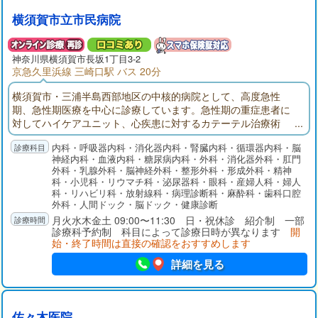
横須賀市立市民病院
神奈川県
横須賀市
長坂1丁目3-2
京急久里浜線 三崎口駅 バス 20分
横須賀市・三浦半島西部地区の中核的病院として、高度急性
期、急性期医療を中心に診療しています。急性期の重症患者に
対してハイケアユニット、心疾患に対するカテーテル治療術
後、外科系疾患に対する大手術後の重症患者等に的確な対応を
内科・呼吸器内科・消化器内科・腎臓内科・循環器内科・脳
するために特定集中治療室を設置しています。そして、地域包
神経内科・血液内科・糖尿病内科・外科・消化器外科・肛門
括ケア病棟も開設し、種々の疾患に対し、地域医療機関と連携
外科・乳腺外科・脳神経外科・整形外科・形成外科・精神
し、二次医療圏内で完結する体制を目指しています。
科・小児科・リウマチ科・泌尿器科・眼科・産婦人科・婦人
科・リハビリ科・放射線科・病理診断科・麻酔科・歯科口腔
外科・人間ドック・脳ドック・健康診断
月火水木金土 09:00〜11:30 日・祝休診 紹介制 一部
診療科予約制 科目によって診療日時が異なります
開
始・終了時間は直接の確認をおすすめします
詳細を見る
佐々木医院