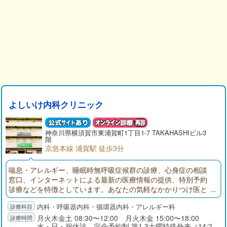
よしいけ内科クリニック
神奈川県
横須賀市
東浦賀町1丁目1-7 TAKAHASHIビル3
階
京急本線 浦賀駅 徒歩3分
喘息・アレルギー、睡眠時無呼吸症候群の診療、心身症の相談
窓口、インターネットによる最新の医療情報の提供、特別予約
診療などを特徴としています。あなたの気軽なかかりつけ医と
して、あなたの健康について少しでも、一緒に考えていければ
内科・呼吸器内科・循環器内科・アレルギー科
良いと思っています。また、当クリニックよりあなたに適切な
専門病院をご紹介申し上げます。何でもご相談ください。
月火木金土 08:30〜12:00 月火木金 15:00〜18:00
水・日・祝休診 完全予約制 第1.3土曜特殊外来（14:2