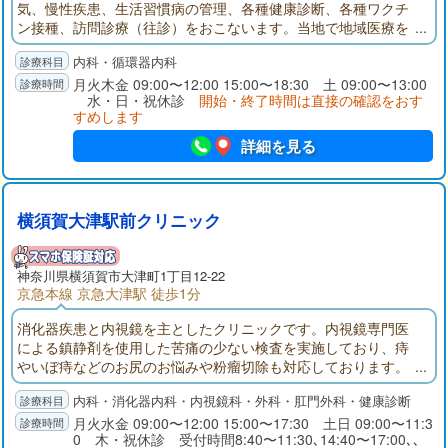
気、慢性疾患、生活習慣病の管理、各種健康診断、各種ワクチ
ン接種、訪問診療（往診）をおこないます。当地で地域医療を
担う者として、常に信頼できる各科専門医との繋がりを持っ
内科・循環器内科
た、医療活動の拠点となるクリニックを目指しています。
月火木金 09:00〜12:00 15:00〜18:30 土 09:00〜13:00
水・日・祝休診
開始・終了時間は直接の確認をおす
すめします
詳細を見る
横須賀大津駅前クリニック
神奈川県
横須賀市
大津町1丁目12-22
京急本線 京急大津駅 徒歩1分
消化器疾患と内視鏡を主としたクリニックです。内視鏡専門医
による鎮静剤を使用した苦痛の少ない検査を実施しており、痔
やいぼ痔などのお尻のお悩みや粉瘤切除も対応しております。
土日の検査対応・無料駐車場も完備しております。
内科・消化器内科・内視鏡科・外科・肛門外科・健康診断
月火水金 09:00〜12:00 15:00〜17:30 土日 09:00〜11:3
0 木・祝休診 受付時間8:40〜11:30､14:40〜17:00､､