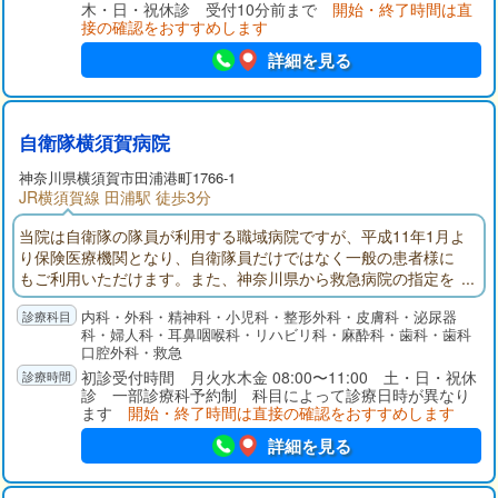
木・日・祝休診 受付10分前まで
開始・終了時間は直
接の確認をおすすめします
詳細を見る
自衛隊横須賀病院
神奈川県
横須賀市
田浦港町1766-1
JR横須賀線 田浦駅 徒歩3分
当院は自衛隊の隊員が利用する職域病院ですが、平成11年1月よ
り保険医療機関となり、自衛隊員だけではなく一般の患者様に
もご利用いただけます。また、神奈川県から救急病院の指定を
受けており、横須賀市の２次救急の輪番病院にも参加していま
内科・外科・精神科・小児科・整形外科・皮膚科・泌尿器
す。
科・婦人科・耳鼻咽喉科・リハビリ科・麻酔科・歯科・歯科
口腔外科・救急
初診受付時間 月火水木金 08:00〜11:00 土・日・祝休
診 一部診療科予約制 科目によって診療日時が異なり
ます
開始・終了時間は直接の確認をおすすめします
詳細を見る