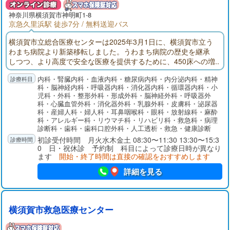
神奈川県
横須賀市
神明町1-8
京急久里浜駅 徒歩7分 / 無料送迎バス
横須賀市立総合医療センターは2025年3月1日に、横須賀市立う
わまち病院より新築移転しました。うわまち病院の歴史を継承
しつつ、より高度で安全な医療を提供するために、450床への増
床、ヘリポートの新設、PETなどの高度医療機器の導入を通じ
内科・腎臓内科・血液内科・糖尿病内科・内分泌内科・精神
て、救急医療の充実と専門性の高い診療の提供を実現します。
科・脳神経内科・呼吸器内科・消化器内科・循環器内科・小
「優しい心、深い知識、高い技術」をもって安全に配慮した、
児科・外科・整形外科・形成外科・脳神経外科・呼吸器外
良質な医療を提供し、地域社会に貢献します。
科・心臓血管外科・消化器外科・乳腺外科・皮膚科・泌尿器
科・産婦人科・婦人科・耳鼻咽喉科・眼科・放射線科・麻酔
科・アレルギー科・リウマチ科・リハビリ科・救急科・病理
診断科・歯科・歯科口腔外科・人工透析・救急・健康診断
初診受付時間 月火水木金土 08:30〜11:30 13:30〜15:3
0 日・祝休診 予約制 科目によって診療日時が異なり
ます
開始・終了時間は直接の確認をおすすめします
詳細を見る
横須賀市救急医療センター