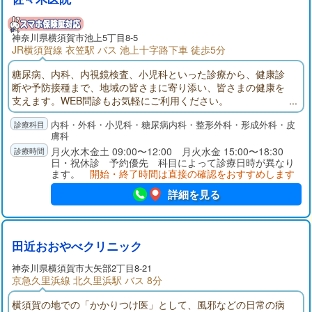
神奈川県
横須賀市
池上5丁目8-5
JR横須賀線 衣笠駅 バス 池上十字路下車 徒歩5分
糖尿病、内科、内視鏡検査、小児科といった診療から、健康診
断や予防接種まで、地域の皆さまに寄り添い、皆さまの健康を
支えます。WEB問診もお気軽にご利用ください。
内科・外科・小児科・糖尿病内科・整形外科・形成外科・皮
膚科
月火水木金土 09:00〜12:00 月火水金 15:00〜18:30
日・祝休診 予約優先 科目によって診療日時が異なり
ます。
開始・終了時間は直接の確認をおすすめします
詳細を見る
田近おおやべクリニック
神奈川県
横須賀市
大矢部2丁目8-21
京急久里浜線 北久里浜駅 バス 8分
横須賀の地での「かかりつけ医」として、風邪などの日常の病