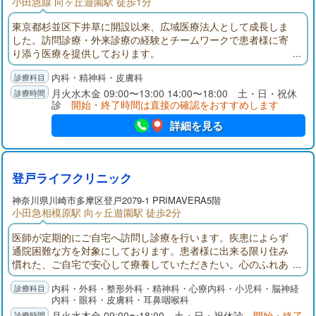
小田急線 向ヶ丘遊園駅 徒歩1分
東京都杉並区下井草に開設以来、広域医療法人として成長しま
した。訪問診療・外来診療の経験とチームワークで患者様に寄
り添う医療を提供しております。
内科・精神科・皮膚科
月火水木金 09:00〜13:00 14:00〜18:00 土・日・祝休
診
開始・終了時間は直接の確認をおすすめします
詳細を見る
登戸ライフクリニック
神奈川県
川崎市多摩区
登戸2079-1 PRIMAVERA5階
小田急相模原駅 向ヶ丘遊園駅 徒歩2分
医師が定期的にご自宅へ訪問し診療を行います。疾患によらず
通院困難な方を対象にしております。患者様に出来る限り住み
慣れた、ご自宅で安心して療養していただきたい。心のふれあ
いを大切にきめ細やかな医療活動を続けてまいります。
内科・外科・整形外科・精神科・心療内科・小児科・脳神経
内科・眼科・皮膚科・耳鼻咽喉科
月火水木金 09:00〜18:00 土・日・祝休診
開始・終了