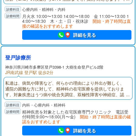
眠や睡眠の悩みはスリープクリニックへご相談ください。
心療内科・精神科・内科
月火水 10:00〜13:00 14:00〜18:00 金 11:00〜13:00 1
4:00〜18:30 木・土・日・祝休診
開始・終了時間は直
接の確認をおすすめします
詳細を見る
登戸診療所
神奈川県
川崎市多摩区
登戸3398-1 大樹生命登戸ビル2階
JR南武線 登戸駅 徒歩2分
私達は、病気や障害など、何らかの理由により外出が難しく、
通院の困難な方に対して、精神科の在宅医療を提供しておりま
す。対象疾患はうつ病や統合失調症、双極性障害や神経症、認
知症など、様々な疾患を対象としております。また、これまで
内科・心療内科・精神科
に受診をした事がなく、診断のない方でも対応可能です。患者
様お一人お一人に合わせた医療を提供するため、医療相談員が
精神疾患を対象とした在宅医療専門クリニック 電話受
付時間:9:00〜18:00(月〜金)
開始・終了時間は直接の確
お話をお伺いします。
認をおすすめします
詳細を見る