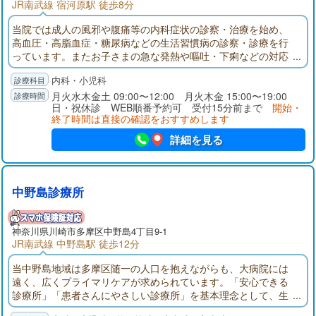
JR南武線 宿河原駅 徒歩8分
当院では成人の風邪や腹痛等の内科症状の診察・治療を始め、
高血圧・高脂血症・糖尿病などの生活習慣病の診察・診療を行
っています。またお子さまの急な発熱や嘔吐・下痢などの対応
や、各種健康診査（特定健診・がん検診など）・予防接種も行
内科・小児科
なっています。お子さまからお年寄りの方まで、お身体に心配
なことがあればお気軽にご相談ください。
月火水木金土 09:00〜12:00 月火木金 15:00〜19:00
日・祝休診 WEB順番予約可 受付15分前まで
開始・
終了時間は直接の確認をおすすめします
詳細を見る
中野島診療所
神奈川県
川崎市多摩区
中野島4丁目9-1
JR南武線 中野島駅 徒歩12分
当中野島地域は多摩区随一の人口を抱えながらも、大病院には
遠く、広くプライマリケアが求められています。「安心できる
診療所」「患者さんにやさしい診療所」を基本理念として、生
活習慣病、アレルギー疾患、運動器の疾患を中心に、小さな子