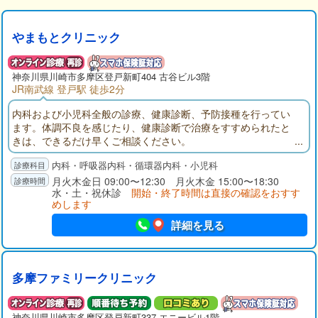
やまもとクリニック
神奈川県
川崎市多摩区
登戸新町404 古谷ビル3階
JR南武線 登戸駅 徒歩2分
内科および小児科全般の診療、健康診断、予防接種を行ってい
ます。体調不良を感じたり、健康診断で治療をすすめられたと
きは、できるだけ早くご相談ください。
内科・呼吸器内科・循環器内科・小児科
月火木金日 09:00〜12:30 月火木金 15:00〜18:30
水・土・祝休診
開始・終了時間は直接の確認をおすす
めします
詳細を見る
多摩ファミリークリニック
神奈川県
川崎市多摩区
登戸新町337 エニービル1階