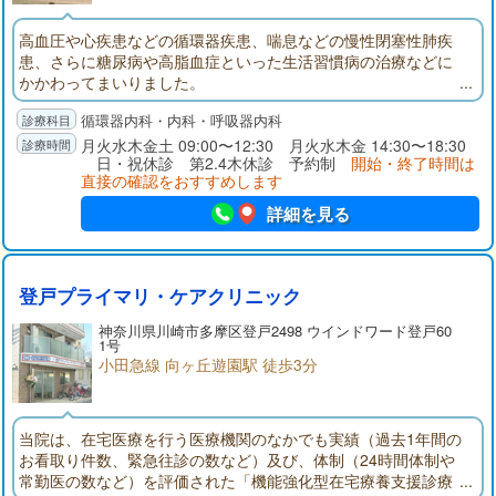
高血圧や心疾患などの循環器疾患、喘息などの慢性閉塞性肺疾
患、さらに糖尿病や高脂血症といった生活習慣病の治療などに
かかわってまいりました。
循環器内科・内科・呼吸器内科
月火水木金土 09:00〜12:30 月火水木金 14:30〜18:30
日・祝休診 第2.4木休診 予約制
開始・終了時間は
直接の確認をおすすめします
詳細を見る
登戸プライマリ・ケアクリニック
神奈川県
川崎市多摩区
登戸2498 ウインドワード登戸60
1号
小田急線 向ヶ丘遊園駅 徒歩3分
当院は、在宅医療を行う医療機関のなかでも実績（過去1年間の
お看取り件数、緊急往診の数など）及び、体制（24時間体制や
常勤医の数など）を評価された「機能強化型在宅療養支援診療