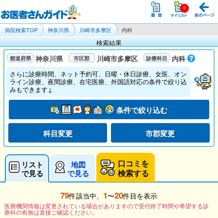
病院検索TOP
神奈川県
川崎市多摩区
内科
検索結果
神奈川県
川崎市多摩区
内科
さらに診療時間、ネット予約可、日曜・休日診療、女医、オン
ライン診療、夜間診療、在宅医療、外国語対応の条件で絞り込
みもできます↓
条件で絞り込む
科目変更
市郡変更
口コミを
リスト
地図
検索する
で見る
で見る
79
1
20
件該当中、
〜
件目を表示
医療機関情報は変更されている場合がありますので受付終了時間や希望する診
療科の有無は直接ご確認ください。