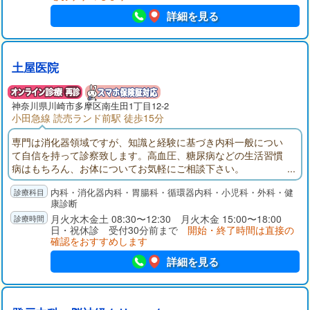
詳細を見る
土屋医院
神奈川県
川崎市多摩区
南生田1丁目12-2
小田急線 読売ランド前駅 徒歩15分
専門は消化器領域ですが、知識と経験に基づき内科一般につい
て自信を持って診察致します。高血圧、糖尿病などの生活習慣
病はもちろん、お体についてお気軽にご相談下さい。
内科・消化器内科・胃腸科・循環器内科・小児科・外科・健
康診断
月火水木金土 08:30〜12:30 月火木金 15:00〜18:00
日・祝休診 受付30分前まで
開始・終了時間は直接の
確認をおすすめします
詳細を見る