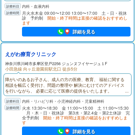
所」の指定を受けており、在宅医療に対する経験豊富な医師に
内科・血液内科
よる、在宅医療を中心に行っている診療所です。
月火水木金 09:00〜12:00 13:00〜17:00 土・日・祝休
診 予約制
開始・終了時間は直接の確認をおすすめし
ます
詳細を見る
えがわ療育クリニック
神奈川県
川崎市多摩区
登戸2256 ジュンヌフイヤージュ１F
小田急線 向ヶ丘遊園前駅北口 徒歩5分
障がいのあるお子さん、成人の方の医療、教育、 福祉に関する
相談を幅広く受付け、問題の整理や 解決にむけてのアドバイス
を行いながら、 必要に応じて医療の提供をいたします。
内科・リハビリ科・小児神経内科・児童精神科
火水 13:30〜18:30 金 11:00〜15:00 土 11:00〜15:30
月・木・日・祝休診 第3水・第2.4金・第2土休診 完
全予約制
開始・終了時間は直接の確認をおすすめしま
す
詳細を見る