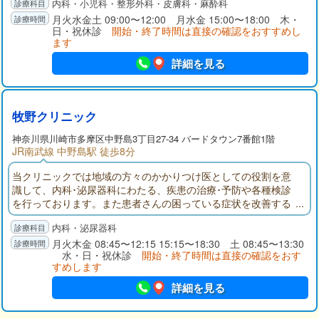
内科・小児科・整形外科・皮膚科・麻酔科
供達からお年寄りまで、幅広い層の患者さんに利用していただ
ける医療を提供してゆきたいと考えています。
月火水金土 09:00〜12:00 月水金 15:00〜18:00 木・
日・祝休診
開始・終了時間は直接の確認をおすすめし
ます
詳細を見る
牧野クリニック
神奈川県
川崎市多摩区
中野島3丁目27-34 バードタウン7番館1階
JR南武線 中野島駅 徒歩8分
当クリニックでは地域の方々のかかりつけ医としての役割を意
識して、内科･泌尿器科にわたる、疾患の治療･予防や各種検診
を行っております。また患者さんの困っている症状を改善する
ことを主眼に診療に取り組んでおります。病気、薬のことなど
内科・泌尿器科
何でもお気軽にご相談下さい。
月火木金 08:45〜12:15 15:15〜18:30 土 08:45〜13:30
水・日・祝休診
開始・終了時間は直接の確認をおす
すめします
詳細を見る