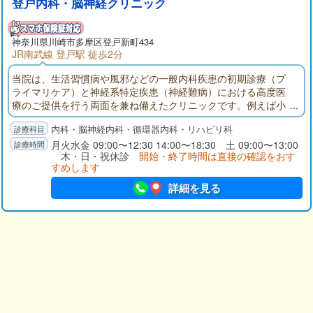
登戸内科・脳神経クリニック
神奈川県
川崎市多摩区
登戸新町434
JR南武線 登戸駅 徒歩2分
当院は、生活習慣病や風邪などの一般内科疾患の初期診療（プ
ライマリケア）と神経系特定疾患（神経難病）における高度医
療のご提供を行う両面を兼ね備えたクリニックです。例えば小
児の場合、継続医療が必要なてんかん関連疾患があり、更に、
内科・脳神経内科・循環器内科・リハビリ科
脳卒中後遺症のリハビリテーションを提供できる機能を備えて
います。また、近接の多摩病院との病診連携によりMRI検査、C
月火水金 09:00〜12:30 14:00〜18:30 土 09:00〜13:00
木・日・祝休診
開始・終了時間は直接の確認をおす
T検査、脳波検査などを行うことも可能です。
すめします
詳細を見る