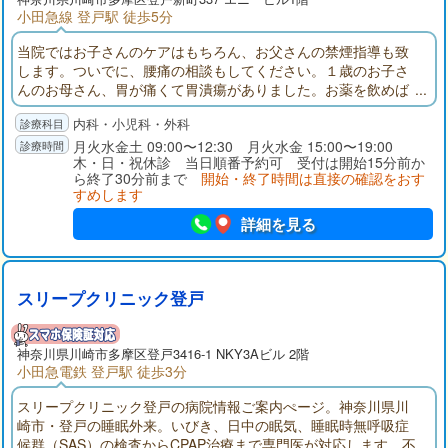
小田急線 登戸駅 徒歩5分
当院ではお子さんのケアはもちろん、お父さんの禁煙指導も致
します。ついでに、腰痛の相談もしてください。１歳のお子さ
んのお母さん、胃が痛くて胃潰瘍がありました。お薬を飲めば
胃潰瘍は治ります。でも、ストレスはどうですか？子育てのお
内科・小児科・外科
悩みは？お父さんの協力はどうでしょう？病気だけでなく、家
族みんなの健康を考える「主侍医」でありたい、これが私たち
月火水金土 09:00〜12:30 月火水金 15:00〜19:00
木・日・祝休診 当日順番予約可 受付は開始15分前か
の願いです。
ら終了30分前まで
開始・終了時間は直接の確認をおす
すめします
詳細を見る
スリープクリニック登戸
神奈川県
川崎市多摩区
登戸3416-1 NKY3Aビル 2階
小田急電鉄 登戸駅 徒歩3分
スリープクリニック登戸の病院情報ご案内ぺージ。神奈川県川
崎市・登戸の睡眠外来。いびき、日中の眠気、睡眠時無呼吸症
候群（SAS）の検査からCPAP治療まで専門医が対応します。不