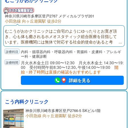
むこうがおかクリニック
神奈川県
川崎市多摩区
登戸2767 メディカルプラザ201
小田急線 向ヶ丘遊園駅 徒歩2分
むこうがおかクリニックはご自宅のようにゆったりとお寛ぎ頂
き、心も体も癒されるホメオスタティック総合医療を目指して
います。医療機関には無休で対応する社会的使命があると考
え、土日祝日も含め、午前は年中無休（年末年始除く）で診療
内科・循環器内科・呼吸器内科・胃腸科・皮膚科・アレルギ
いたします。保険診療ではございませんが、医学的に高度にハ
ー科・健康診断
ーモナイズされた各種点滴に、酸素ルームでの準高圧酸素治療
月火水木金土日 09:00〜12:30 月火水木金土 14:30〜19:
を組み合わせることにより体の中からの調和を目指していただ
00 受付時間午前8:30〜12:30､午後14:00〜19:00
開
けます。
始・終了時間は直接の確認をおすすめします
詳細を見る
こう内科クリニック
神奈川県
川崎市多摩区
登戸2766-5 SKビル1階
小田急線 向ヶ丘遊園駅 徒歩2分