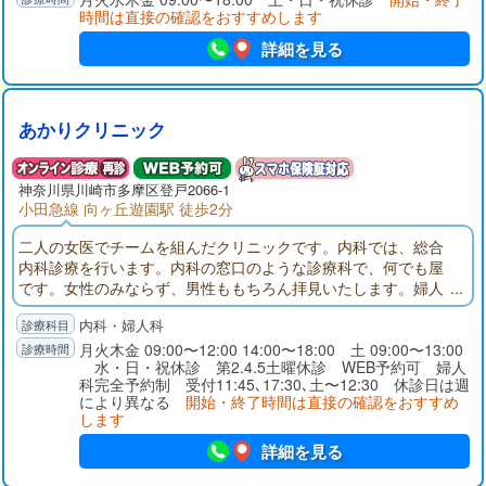
時間は直接の確認をおすすめします
詳細を見る
あかりクリニック
神奈川県
川崎市多摩区
登戸2066-1
小田急線 向ヶ丘遊園駅 徒歩2分
二人の女医でチームを組んだクリニックです。内科では、総合
内科診療を行います。内科の窓口のような診療科で、何でも屋
です。女性のみならず、男性ももちろん拝見いたします。婦人
科は女性の外来です。月経の不調や更年期の相談、デリケート
内科・婦人科
ゾーンのお悩みや健診結果についてなど、思春期からご年配の
方まで幅広いご相談をお受けいたします。
月火木金 09:00〜12:00 14:00〜18:00 土 09:00〜13:00
水・日・祝休診 第2.4.5土曜休診 WEB予約可 婦人
科完全予約制 受付11:45､17:30､土〜12:30 休診日は週
により異なる
開始・終了時間は直接の確認をおすすめ
します
詳細を見る