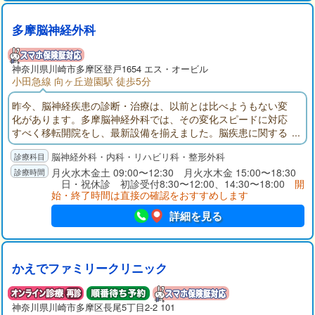
多摩脳神経外科
神奈川県
川崎市多摩区
登戸1654 エス・オービル
小田急線 向ヶ丘遊園駅 徒歩5分
昨今、脳神経疾患の診断・治療は、以前とは比べようもない変
化があります。多摩脳神経外科では、その変化スピードに対応
すべく移転開院をし、最新設備を揃えました。脳疾患に関する
地域のかかりつけ医としてお応えいたします。頭痛、めまい、
脳神経外科・内科・リハビリ科・整形外科
手足のしびれ、麻痺、ロレツ障害、物忘れ、認知症、頭部外
傷、むち打ち症などの症状がありましたら、お気軽にご来院く
月火水木金土 09:00〜12:30 月火水木金 15:00〜18:30
日・祝休診 初診受付8:30〜12:00、14:30〜18:00
開
ださい。
始・終了時間は直接の確認をおすすめします
詳細を見る
かえでファミリークリニック
神奈川県
川崎市多摩区
長尾5丁目2-2 101