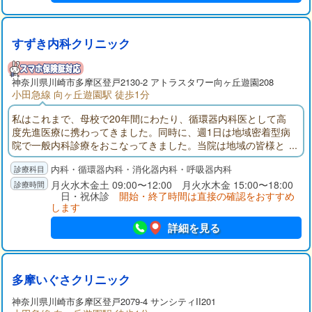
すずき内科クリニック
神奈川県
川崎市多摩区
登戸2130-2 アトラスタワー向ヶ丘遊園208
小田急線 向ヶ丘遊園駅 徒歩1分
私はこれまで、母校で20年間にわたり、循環器内科医として高
度先進医療に携わってきました。同時に、週1日は地域密着型病
院で一般内科診療をおこなってきました。当院は地域の皆様と
の心のふれあいを大切にし、安心して受診していただけるよ
内科・循環器内科・消化器内科・呼吸器内科
う、真摯な診療をおこなってまいります。どうぞよろしくお願
いいたします。
月火水木金土 09:00〜12:00 月火水木金 15:00〜18:00
日・祝休診
開始・終了時間は直接の確認をおすすめ
します
詳細を見る
多摩いぐさクリニック
神奈川県
川崎市多摩区
登戸2079-4 サンシティII201