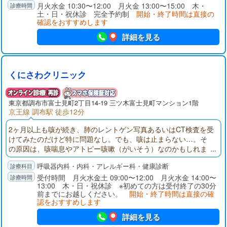
与および副作用に最大限の留意をいたします。
月火水金 10:30〜12:00 月火金 13:00〜15:00 木・
土・日・祝休診 完全予約制
開始・終了時間は直接の
確認をおすすめします
詳細を見る
くにさわクリニック
東京都
調布市
富士見町2丁目14-19 三ツ木富士見町マンション1階
京王線 調布駅 徒歩12分
2ヶ月以上も咳が続き、肺のレントゲン写真あるいはCT検査を受
けてみたのだけど特に問題なし。でも、咳は止まらない…。そ
の原因は、咳喘息やアトピー咳嗽（がいそう）なのかもしれま
せん。蓄膿症や逆流性食道炎など肺以外の問題の可能性もあり
呼吸器内科・内科・アレルギー科・健康診断
ます。長年「咳」に注目し、呼吸器外来を行ってきた咳専門医
がお一人お一人の症状を見極め、適切な処置を行っておりま
受付時間 月火水金土 09:00〜12:00 月火水金 14:00〜
13:00 木・日・祝休診 ※初めての方は受付終了の30分
す。ながびく咳でお悩みの方は、ぜひ一度ご相談ください。
前までにお越しください。
開始・終了時間は直接の確
認をおすすめします
詳細を見る