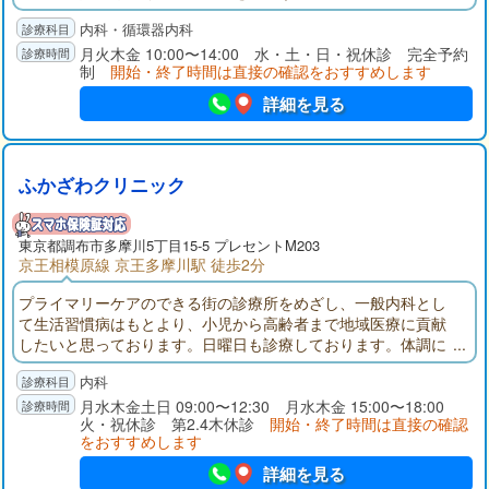
手術室に来させないようにできるか」という東京心臓協会の標
内科・循環器内科
語に沿った診療施設です。
月火木金 10:00〜14:00 水・土・日・祝休診 完全予約
制
開始・終了時間は直接の確認をおすすめします
詳細を見る
ふかざわクリニック
東京都
調布市
多摩川5丁目15-5 プレセントM203
京王相模原線 京王多摩川駅 徒歩2分
プライマリーケアのできる街の診療所をめざし、一般内科とし
て生活習慣病はもとより、小児から高齢者まで地域医療に貢献
したいと思っております。日曜日も診療しております。体調に
不安を感じられましたら、当クリニックへお越しください。
内科
月水木金土日 09:00〜12:30 月水木金 15:00〜18:00
火・祝休診 第2.4木休診
開始・終了時間は直接の確認
をおすすめします
詳細を見る