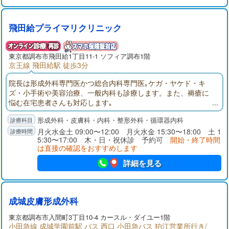
飛田給プライマリクリニック
東京都
調布市
飛田給1丁目11-1 ソフィア調布1階
京王線 飛田給駅 徒歩3分
院長は形成外科専門医かつ総合内科専門医｡ケガ・ヤケド・キ
ズ・小手術や美容治療、一般内科も診療します。また、褥瘡に
悩む在宅患者さんも対応します｡
形成外科・皮膚科・内科・整形外科・循環器内科
月火水金土 09:00〜12:00 月火水金 15:30〜18:00 土 1
5:30〜17:00 木・日・祝休診 予約可
開始・終了時間
は直接の確認をおすすめします
詳細を見る
成城皮膚形成外科
東京都
調布市
入間町3丁目10-4 カースル・ダイユー1階
小田急線 成城学園前駅 バス 西口 小田急バス 狛江営業所行き/