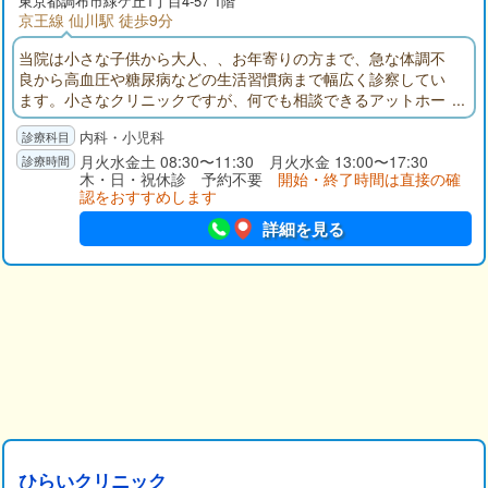
東京都
調布市
緑ケ丘1丁目4-57 1階
京王線 仙川駅 徒歩9分
当院は小さな子供から大人、、お年寄りの方まで、急な体調不
良から高血圧や糖尿病などの生活習慣病まで幅広く診察してい
ます。小さなクリニックですが、何でも相談できるアットホー
ムな雰囲気を目指しています。地域の皆様が安心して生活でき
内科・小児科
るようサポートさせていただければと思います。
月火水金土 08:30〜11:30 月火水金 13:00〜17:30
木・日・祝休診 予約不要
開始・終了時間は直接の確
認をおすすめします
詳細を見る
ひらいクリニック