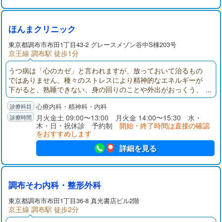
ほんまクリニック
東京都
調布市
布田1丁目43-2 グレースメゾン谷中S棟203号
京王線 調布駅 徒歩1分
うつ病は「心のカゼ」と言われますが、放っておいて治るもの
ではありません。種々のストレスにより精神的なエネルギーが
下がると、熟睡できない、身の回りのことや外出がおっくう、
頭が回転しない、悪い方にばかり考える、等の症状が出てきま
心療内科・精神科・内科
す。うつ病は治療により2ヶ月程度で8〜9割の方が以前の元気な
状態に回復され、早く受診すれば良かったとおっしゃいます。
月火金土 09:00〜13:00 月火金 14:00〜15:30 水・
木・日・祝休診 予約制
開始・終了時間は直接の確認
治療を短期間で終らせるためにも早期の受診をおすすめしま
をおすすめします
す。
詳細を見る
調布そわ内科・整形外科
東京都
調布市
布田1丁目36-8 真光書店ビル2階
京王線 調布駅 徒歩2分