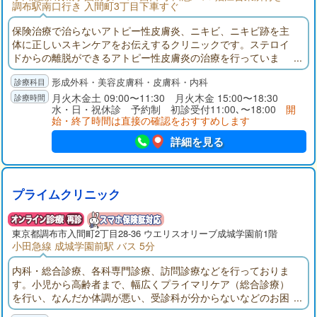
調布駅南口行き 入間町3丁目下車すぐ
保険治療で治らないアトピー性皮膚炎、ニキビ、ニキビ跡を主
体に正しいスキンケアをお伝えするクリニックです。ステロイ
ドからの離脱ができるアトピー性皮膚炎の治療を行っていま
す。ビタミンの応用によるニキビやニキビ痕の治療や、しわ、
形成外科・美容皮膚科・皮膚科・内科
シミ、たるみの改善を行います。
月火木金土 09:00〜11:30 月火木金 15:00〜18:30
水・日・祝休診 予約制 初診受付11:00､〜18:00
開
始・終了時間は直接の確認をおすすめします
詳細を見る
プライムクリニック
東京都
調布市
入間町2丁目28-36 ウエリスオリーブ成城学園前1階
小田急線 成城学園前駅 バス 5分
内科・総合診療、各科専門診療、訪問診療などを行っておりま
す。小児から高齢者まで、幅広くプライマリケア（総合診療）
を行い、なんだか体調が悪い、受診科が分からないなどのお困
りごとも、お話をしっかりと傾聴し、必要があれば各医師の専