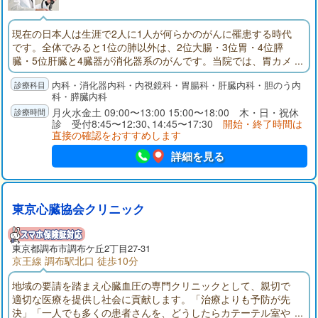
現在の日本人は生涯で2人に1人が何らかのがんに罹患する時代
です。全体でみると1位の肺以外は、2位大腸・3位胃・4位膵
臓・5位肝臓と4臓器が消化器系のがんです。当院では、胃カメ
ラ・大腸カメラ・腹部超音波検査に加えてカプセル内視鏡に
内科・消化器内科・内視鏡科・胃腸科・肝臓内科・胆のう内
て、食道・胃・十二指腸・小腸・大腸・肝臓・胆嚢・膵臓と消
科・膵臓内科
化器の臓器全てをスクリーニング出来ます。既往歴のある方、
月火水金土 09:00〜13:00 15:00〜18:00 木・日・祝休
家族歴がある方、一度も検査をされていない方は是非相談下さ
診 受付8:45〜12:30､14:45〜17:30
開始・終了時間は
い。
直接の確認をおすすめします
詳細を見る
東京心臓協会クリニック
東京都
調布市
調布ケ丘2丁目27-31
京王線 調布駅北口 徒歩10分
地域の要請を踏まえ心臓血圧の専門クリニックとして、親切で
適切な医療を提供し社会に貢献します。「治療よりも予防が先
決」「一人でも多くの患者さんを、どうしたらカテーテル室や