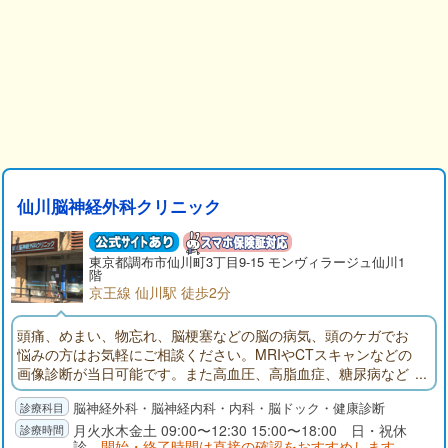
仙川脳神経外科クリニック
東京都
調布市
仙川町3丁目9-15 モンヴィラージュ仙川1
階
京王線 仙川駅 徒歩2分
頭痛、めまい、物忘れ、脳梗塞などの脳の病気、頭のケガでお
悩みの方はお気軽にご相談ください。MRIやCTスキャンなどの
画像診断が当日可能です。また高血圧、高脂血症、糖尿病など
の生活習慣病も診察・治療しております。
脳神経外科・脳神経内科・内科・脳ドック・健康診断
月火水木金土 09:00〜12:30 15:00〜18:00 日・祝休
診
開始・終了時間は直接の確認をおすすめします