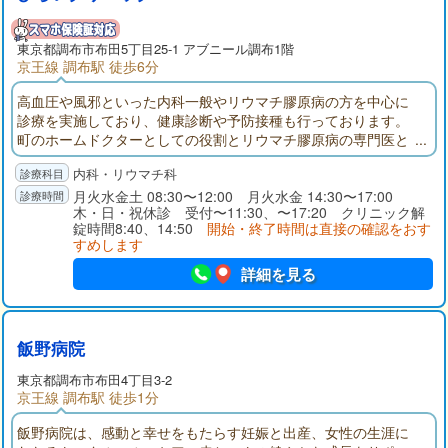
東京都
調布市
布田5丁目25-1 アブニール調布1階
京王線 調布駅 徒歩6分
高血圧や風邪といった内科一般やリウマチ膠原病の方を中心に
診療を実施しており、健康診断や予防接種も行っております。
町のホームドクターとしての役割とリウマチ膠原病の専門医と
しての役割を当院の2つの柱として考えております。人との触れ
内科・リウマチ科
合いを大切にして地域に愛されるクリニックを目指して参りま
す。
月火水金土 08:30〜12:00 月火水金 14:30〜17:00
木・日・祝休診 受付〜11:30、〜17:20 クリニック解
錠時間8:40、14:50
開始・終了時間は直接の確認をおす
すめします
詳細を見る
飯野病院
東京都
調布市
布田4丁目3-2
京王線 調布駅 徒歩1分
飯野病院は、感動と幸せをもたらす妊娠と出産、女性の生涯に