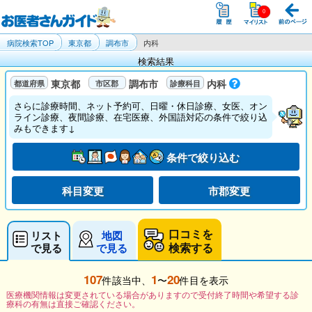
病院検索TOP
東京都
調布市
内科
検索結果
東京都
調布市
内科
さらに診療時間、ネット予約可、日曜・休日診療、女医、オン
ライン診療、夜間診療、在宅医療、外国語対応の条件で絞り込
みもできます↓
条件で絞り込む
科目変更
市郡変更
口コミを
リスト
地図
検索する
で見る
で見る
107
1
20
件該当中、
〜
件目を表示
医療機関情報は変更されている場合がありますので受付終了時間や希望する診
療科の有無は直接ご確認ください。