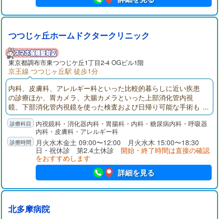
つつじヶ丘ホームドクタークリニック
東京都
調布市
東つつじケ丘1丁目2-4 OGビル1階
京王線 つつじヶ丘駅 徒歩1分
内科、皮膚科、アレルギー科といった比較的暮らしに近い疾患
の診療ほか、胃カメラ、大腸カメラといった上部消化管内視
鏡、下部消化管内視鏡を使った検査および日帰り可能な手術も
行っています。些細なことでも何か健康不安を感じた際には、
内視鏡科・消化器内科・胃腸科・内科・糖尿病内科・呼吸器
すぐにご相談ください。身近な「ホームドクター（家庭医）」
内科・皮膚科・アレルギー科
として、いつも笑顔で心温かな診療を心がけ、地域の皆様の健
月火水木金土 09:00〜12:00 月火水木 15:00〜18:30
康増進をサポートいたします。
日・祝休診 第2.4土休診
開始・終了時間は直接の確認
をおすすめします
詳細を見る
北多摩病院