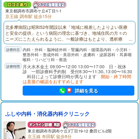
東京都
調布市
調布ケ丘4丁目1-1
京王線 調布駅 徒歩15分
北多摩病院は昭和52年開設以来「地域に根差したよりよい医療
と安全の提供」という病院の理念に基づき、地域住民の方々の
ニーズにこたえられるように、一般診療はもとより、透析療
法、療養医療、予防医学にも力を注いでいます。
内科・外科・脳神経外科・腎臓内科・循環器内科・小児科・
整形外科・形成外科・美容外科・皮膚科・泌尿器科・耳鼻咽
喉科・リハビリ科・救急
月火水木金土 09:00〜12:00 13:00〜17:00 日・祝休
診 一部診療科予約制 受付8:30〜11:30､13:00〜16:30
科目によって診療日時が異なります
開始・終了時間
は直接の確認をおすすめします
詳細を見る
ふしや内科・消化器内科クリニック
東京都
調布市
調布ケ丘3丁目19-12 桑田ビル2階
京王線 布田駅 徒歩8分