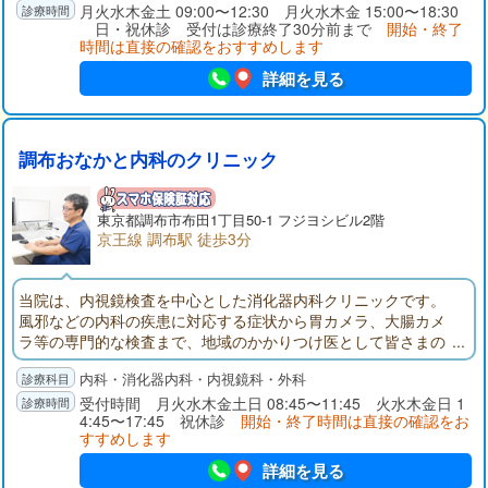
月火水木金土 09:00〜12:30 月火水木金 15:00〜18:30
方はご相談ください。
日・祝休診 受付は診療終了30分前まで
開始・終了
時間は直接の確認をおすすめします
詳細を見る
調布おなかと内科のクリニック
東京都
調布市
布田1丁目50-1 フジヨシビル2階
京王線 調布駅 徒歩3分
当院は、内視鏡検査を中心とした消化器内科クリニックです。
風邪などの内科の疾患に対応する症状から胃カメラ、大腸カメ
ラ等の専門的な検査まで、地域のかかりつけ医として皆さまの
健康をサポートします。内視鏡専門医である女性医師も在勤し
内科・消化器内科・内視鏡科・外科
ています。
受付時間 月火水木金土日 08:45〜11:45 火水木金日 1
4:45〜17:45 祝休診
開始・終了時間は直接の確認をお
すすめします
詳細を見る