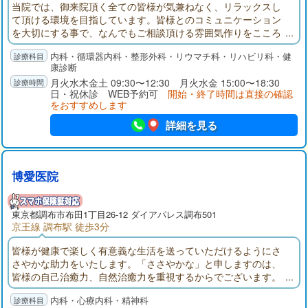
当院では、御来院頂く全ての皆様が気兼ねなく、リラックスし
て頂ける環境を目指しています。皆様とのコミュニケーション
を大切にする事で、なんでもご相談頂ける雰囲気作りをこころ
がけています。また、専門的な最先端の装置と技術で、納得の
内科・循環器内科・整形外科・リウマチ科・リハビリ科・健
いく診断・治療を行ってゆきたいと思っております。なお、待
康診断
ち時間縮小のために予約診療が可能です。
月火水木金土 09:30〜12:30 月火水金 15:00〜18:30
日・祝休診 WEB予約可
開始・終了時間は直接の確認
をおすすめします
詳細を見る
博愛医院
東京都
調布市
布田1丁目26-12 ダイアパレス調布501
京王線 調布駅 徒歩3分
皆様が健康で楽しく有意義な生活を送っていただけるようにさ
さやかな助力をいたします。「ささやかな」と申しますのは、
皆様の自己治癒力、自然治癒力を重視するからでございます。
従いまして、医師、患者関係を重視し、可能な限り治療内容の
内科・心療内科・精神科
同意、承認を得ながら治療を進めます。また、治療薬の過剰投