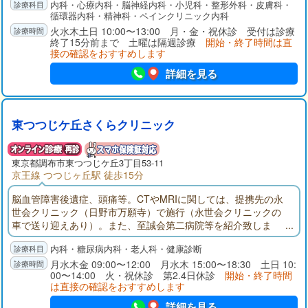
内科・心療内科・脳神経内科・小児科・整形外科・皮膚科・
門診療につなげます。通院が困難な患者さんには訪問診療・往
循環器内科・精神科・ペインクリニック内科
診も行っております。専門医も多数在籍しており、専門外来も
火水木土日 10:00〜13:00 月・金・祝休診 受付は診療
行っております。
終了15分前まで 土曜は隔週診療
開始・終了時間は直
接の確認をおすすめします
詳細を見る
東つつじケ丘さくらクリニック
東京都
調布市
東つつじケ丘3丁目53-11
京王線 つつじヶ丘駅 徒歩15分
脳血管障害後遺症、頭痛等。CTやMRIに関しては、提携先の永
世会クリニック（日野市万願寺）で施行（永世会クリニックの
車で送り迎えあり）。また、至誠会第二病院等を紹介致しま
す。土曜日・日曜日でも、調布市が行う「定期健診」を受ける
内科・糖尿病内科・老人科・健康診断
ことが可能。「雇入れ時健康診断」も行っています。
月水木金 09:00〜12:00 月水木 15:00〜18:30 土日 10:
00〜14:00 火・祝休診 第2.4日休診
開始・終了時間
は直接の確認をおすすめします
詳細を見る