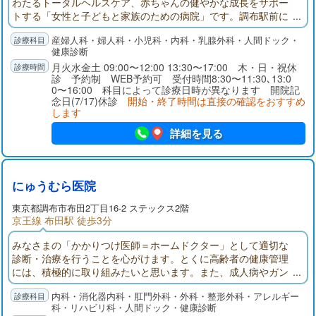
わたるトータルヘルスケア、赤ちゃんの健やかな成長をサポー
トする「女性と子どもと家族のための病院」です。調布駅前に
病院を開設して70年。すでに４万７千人を超える新しい命が誕
産婦人科・婦人科・小児科・内科・乳腺外科・人間ドック・
生しました。私たちはこれからも地域の医療と子育て支援を通
健康診断
して、女性が自分らしく輝いて生きるためのお手伝いをさせて
月火水金土 09:00〜12:00 13:30〜17:00 木・日・祝休
いただきます。
診 予約制 WEB予約可 受付時間8:30〜11:30､13:0
0〜16:00 科目によって診療日時が異なります 開院記
念日(7/17)休診
開始・終了時間は直接の確認をおすすめ
します
詳細を見る
にゅうむら医院
東京都
調布市
布田2丁目16-2 ステックス2階
京王線 布田駅 徒歩3分
みなさまの「かかりつけ医師＝ホームドクター」として適切な
診断・治療を行うことを心がけます。とくに高齢者の健康管理
には、積極的に取り組みたいと思います。また、成人病やガン
の早期発見、早期治療のため、各種の成人病検査、各種ガン検
内科・消化器内科・肛門外科・外科・整形外科・アレルギー
診、定期健康診断をお勧めいたします。消化器疾患、リウマ
科・リハビリ科・人間ドック・健康診断
チ、アレルギー性疾患などでお悩みの方で漢方治療をご希望の