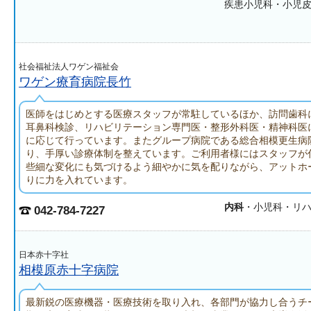
疾患小児科・小児
社会福祉法人ワゲン福祉会
ワゲン療育病院長竹
医師をはじめとする医療スタッフが常駐しているほか、訪問歯科
耳鼻科検診、リハビリテーション専門医・整形外科医・精神科医
に応じて行っています。またグループ病院である総合相模更生病
り、手厚い診療体制を整えています。ご利用者様にはスタッフが
些細な変化にも気づけるよう細やかに気を配りながら、アットホ
りに力を入れています。
内科
・小児科・リ
042-784-7227
日本赤十字社
相模原赤十字病院
最新鋭の医療機器・医療技術を取り入れ、各部門が協力し合うチ