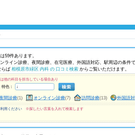
科
は59件あります。
ンライン診療、夜間診療、在宅医療、外国語対応、駅周辺の条件
ならば
相模原市緑区 内科 の 口コミ検索
からご覧いただけます。
医は他の科目を担当している場合あり
特色：
夜間診療
(1)
オンライン診療
(7)
訪問診療
(13)
外国語
ご利用ください
※探したい言葉を入れて検索します