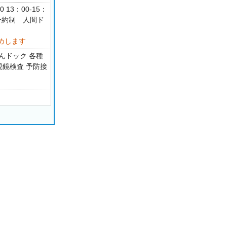
13：00-15：
予約制 人間ド
めします
んドック 各種
視鏡検査 予防接