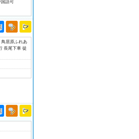
中国語可
ス 鳥居原ふれあ
行 長尾下車 徒