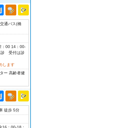
央交通バス(橋
：00 14：00-
祝休診 受付は診
めします
ター 高齢者健
 徒歩 5分
16：00-18：