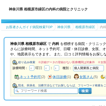
神奈川県 相模原市緑区の内科の病院とクリニック
お医者さんガイド病院検索TOP
神奈川県
相模原市緑区
内
神奈川県
相模原市緑区
で
内科
を標榜する病院・クリニック
さらに診療時間、ネット予約可、日曜・休日診療、女医、オ
や、地図表示もできます。 また、口コミ評判情報をお探し
絞り込み検索
※詳細データの登録がない医療機関は対象外 ※女
曜日
：
診療時間：
種別：
ネット予約可
(2)
休日診療
(1)
女医さん
(5)
院名、疾病名、治療方法などでお探しならば、フリーワード検索を