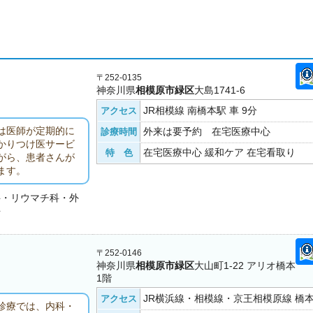
〒252-0135
神奈川県
相模原市緑区
大島1741-6
JR相模線 南橋本駅 車 9分
アクセス
は医師が定期的に
外来は要予約 在宅医療中心
診療時間
かりつけ医サービ
在宅医療中心 緩和ケア 在宅看取り
特 色
がら、患者さんが
ます。
科・リウマチ科・外
科
〒252-0146
神奈川県
相模原市緑区
大山町1-22 アリオ橋本
1階
JR横浜線・相模線・京王相模原線 橋本
アクセス
診療では、内科・