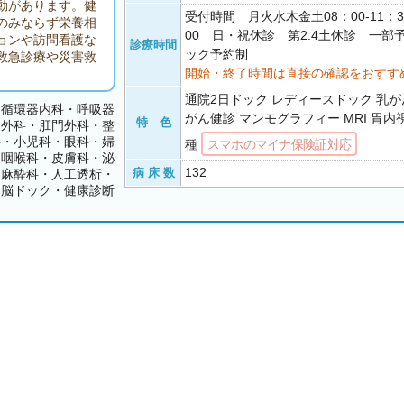
動があります。健
受付時間 月火水木金土08：00-11：30 
のみならず栄養相
00 日・祝休診 第2.4土休診 一部
ョンや訪問看護な
診療時間
ック予約制
救急診療や災害救
開始・終了時間は直接の確認をおすす
通院2日ドック レディースドック 乳が
・循環器内科・呼吸器
がん健診 マンモグラフィー MRI 胃内
特 色
・外科・肛門外科・整
科・小児科・眼科・婦
種
スマホのマイナ保険証対応
鼻咽喉科・皮膚科・泌
132
病 床 数
・麻酔科・人工透析・
・脳ドック・健康診断