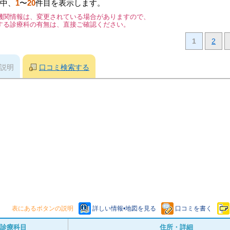
中、
1
〜
20
件目を表示します。
機関情報は、変更されている場合がありますので、
する診療科の有無は、直接ご確認ください。
1
2
説明
口コミ検索する
表にあるボタンの説明
詳しい情報•地図を見る
口コミを書く
診療科目
住所・詳細