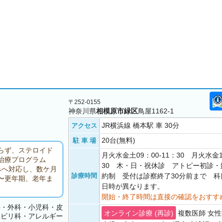
〒252-0155
神奈川県
相模原市緑区
鳥屋1162-1
JR横浜線 橋本駅 車 30分
アクセス
20台(無料)
駐 車 場
らず、ステロイド
月火水金土09：00-11：30 月火水金1
治療プログラム
30 木・日・祝休診 アトピー初診
みへ対応し、数ケ月
診療時間
約制 受付は診察終了30分前まで 
〜更年期、老年ま
日時が異なります。
開始・終了時間は直接の確認をおすす
科・外科・小児科・皮
オンライン診療 (再診)
複数医師 女性
ハビリ科・アレルギー