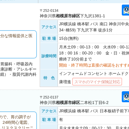
〒252-0134
神奈川県
相模原市緑区
下九沢1381-1
JR横浜線 橋本駅 バス 南口 神奈川中
アクセス
34･橋59) 下九沢下車 徒歩1分
十分な情報提供と医
15台(無料)
駐 車 場
月木土09：00-13：00 火水09：00-12
18：00 16：00-20：00 金・日・
診療時間
療終了10分前まで
・胃腸科・呼吸器内
開始・終了時間は直接の確認をおすす
健康診断・アレルギー
インフォームドコンセント ホームドク
視鏡）・脂質代謝内科
特 色
康増進
スマホのマイナ保険証対応
〒252-0137
神奈川県
相模原市緑区
二本松1丁目6-2
JR横浜線 橋本駅 バス 日本板硝子前下車
アクセス
ので、胃の調子が
有
駐 車 場
24時間心電図、
んリスクスクリーニ
月火水木金土09：00-12：30 月火水金