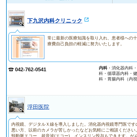
下九沢内科クリニック
常に最新の医療知識を取り入れ、患者様への
療費自己負担の軽減に努力いたします。
内科
・消化器内科
042-762-0541
科・循環器内科・
科・胃腸内科（内
浮田医院
内視鏡、デジタルＸ線を導入しました。消化器内視鏡専門医です
悪い方、以前のカメラが苦しかったなどお気軽にご相談ください。
頸動脈エコー、超音波(エコー)、インスリン投与もできます。が