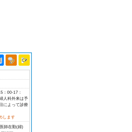
5：00-17：
・婦人科外来は予
科目によって診療
めします
医師在勤(婦)