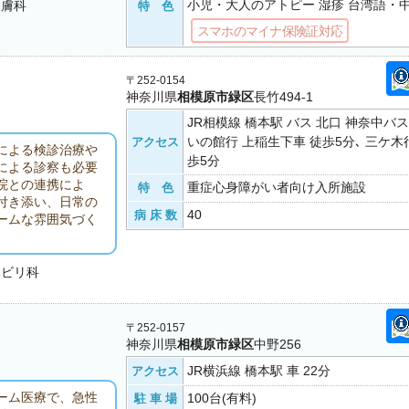
小児・大人のアトピー 湿疹 台湾語・
皮膚科
特 色
スマホのマイナ保険証対応
〒252-0154
神奈川県
相模原市緑区
長竹494-1
JR相模線 橋本駅 バス 北口 神奈中バ
いの館行 上稲生下車 徒歩5分､ 三ケ木
アクセス
による検診治療や
歩5分
による診察も必要
院との連携によ
重症心身障がい者向け入所施設
特 色
付き添い、日常の
40
病 床 数
ームな雰囲気づく
ハビリ科
〒252-0157
神奈川県
相模原市緑区
中野256
JR横浜線 橋本駅 車 22分
アクセス
ーム医療で、急性
100台(有料)
駐 車 場