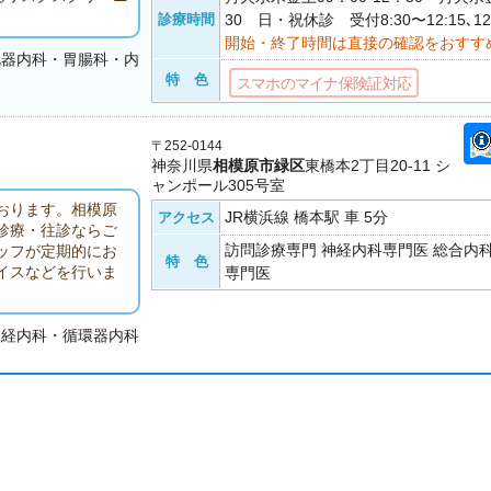
診療時間
30 日・祝休診 受付8:30〜12:15､12:
開始・終了時間は直接の確認をおすす
化器内科・胃腸科・内
特 色
スマホのマイナ保険証対応
〒252-0144
神奈川県
相模原市緑区
東橋本2丁目20-11 シ
ャンポール305号室
おります。相模原
JR横浜線 橋本駅 車 5分
アクセス
診療・往診ならご
訪問診療専門 神経内科専門医 総合内
ッフが定期的にお
特 色
イスなどを行いま
専門医
神経内科・循環器内科