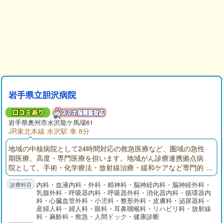
岩手県立胆沢病院
岩手県奥州市水沢龍ケ馬場61
JR東北本線 水沢駅 車 8分
地域の中核病院として24時間対応の救急医療など、圏域の急性
期医療、高度・専門医療を担います。地域がん診療連携拠点病
院として、手術・化学療法・放射線治療・緩和ケアなど専門的
ながん医療の提供や、がん患者に対する相談支援・情報提供を
内科・血液内科・外科・精神科・脳神経内科・脳神経外科・
行います。地域医療支援病院として、紹介・逆紹介の推進、地
乳腺外科・呼吸器内科・呼吸器外科・消化器内科・循環器内
域医療機関との共同診療、地域の医療従事者・地域住民に対す
科・心臓血管外科・小児科・整形外科・皮膚科・泌尿器科・
る研修・教育を行います。
産婦人科・婦人科・眼科・耳鼻咽喉科・リハビリ科・放射線
科・麻酔科・救急・人間ドック・健康診断