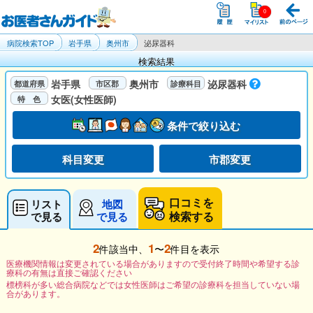
病院検索TOP
岩手県
奥州市
泌尿器科
検索結果
岩手県
奥州市
泌尿器科
女医(女性医師)
条件で絞り込む
科目変更
市郡変更
口コミを
リスト
地図
検索する
で見る
で見る
2
1
2
件該当中、
〜
件目を表示
医療機関情報は変更されている場合がありますので受付終了時間や希望する診
療科の有無は直接ご確認ください
標榜科が多い総合病院などでは女性医師はご希望の診療科を担当していない場
合があります。