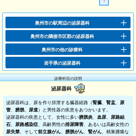
奥州市の駅周辺の泌尿器科
奥州市の隣接市区郡の泌尿器科
奥州市の他の診療科
岩手県の泌尿器科
診療科目の説明
泌尿器科
泌尿器科
は、尿を作り排泄する臓器経路（
腎臓
、
腎盂
、
尿
管
、
膀胱
、
尿道
）と男性器の疾患をあつかいます。
泌尿器科
の疾患として、女性に多い
膀胱炎
、
血尿
、
尿路結
石
、
尿路感染症
、高齢男性の
排尿障害
、あるいは高齢女性の
尿失禁
、そして
前立腺がん
、
膀胱がん
、
腎がん
、精巣腫瘍な