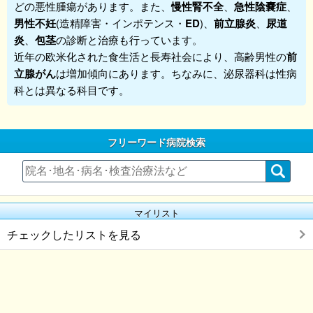
どの悪性腫瘍があります。また、
慢性腎不全
、
急性陰嚢症
、
男性不妊
(造精障害・インポテンス・
ED
)、
前立腺炎
、
尿道
炎
、
包茎
の診断と治療も行っています。
近年の欧米化された食生活と長寿社会により、高齢男性の
前
立腺
がん
は増加傾向にあります。ちなみに、泌尿器科は性病
科とは異なる科目です。
フリーワード病院検索
マイリスト
チェックしたリストを見る