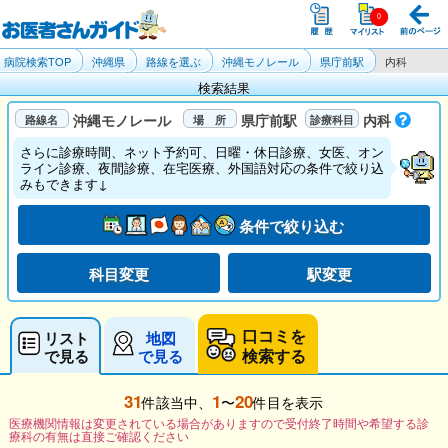
病院検索TOP
沖縄県
路線を選ぶ
沖縄モノレール
県庁前駅
内科
検索結果
沖縄モノレール
県庁前駅
内科
さらに診療時間、ネット予約可、日曜・休日診療、女医、オン
ライン診療、夜間診療、在宅医療、外国語対応の条件で絞り込
みもできます↓
条件で絞り込む
科目変更
駅変更
口コミを
リスト
地図
検索する
で見る
で見る
31
1
20
件該当中、
〜
件目を表示
医療機関情報は変更されている場合がありますので受付終了時間や希望する診
療科の有無は直接ご確認ください