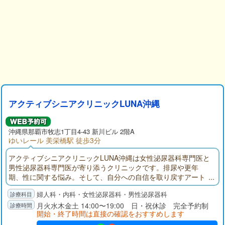
アクティブシニアクリニックLUNA沖縄
沖縄県那覇市牧志1丁目4-43 新川ビル 2階A
ゆいレール 美栄橋駅 徒歩3分
アクティブシニアクリニックLUNA沖縄は女性泌尿器科専門医と
男性泌尿器科専門医が寄り添うクリニックです。排尿や更年
期、性に関する悩み。そして、自分への自信を取り戻すアート
メイクや組織再生ケア。ひとりで抱え込まず、パートナーと共
婦人科・内科・女性泌尿器科・男性泌尿器科
に歩む未来のために。自由診療だからこそ実現できる「自由
で、より質の高い人生」への選択を、私たちは全力でサポート
月火水木金土 14:00〜19:00 日・祝休診 完全予約制
開始・終了時間は直接の確認をおすすめします
します。