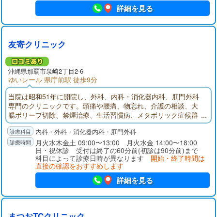
詳細を見る
友寄クリニック
沖縄県那覇市泉崎2丁目2-6
ゆいレール 県庁前駅 徒歩9分
当院は昭和51年に開院し、外科、内科・消化器内科、肛門外科
専門のクリニックです。頭痛や腰痛、物忘れ、介護の相談、大
腸ポリープ切除、禁煙治療、生活習慣病、メタボリック症候群
の相談などさまざまな治療を行っております。地域のみなさま
内科・外科・消化器内科・肛門外科
のかかりつけ医として様々なニーズにお応えできるよう、最新
の医療機器を活用し、より密度の濃い医療を提供させていただ
月火水木金土 09:00〜13:00 月火水金 14:00〜18:00
日・祝休診 受付は終了の60分前(初診は90分前)まで
きます。
科目によって診療日時が異なります
開始・終了時間は
直接の確認をおすすめします
詳細を見る
まつおTCクリニック