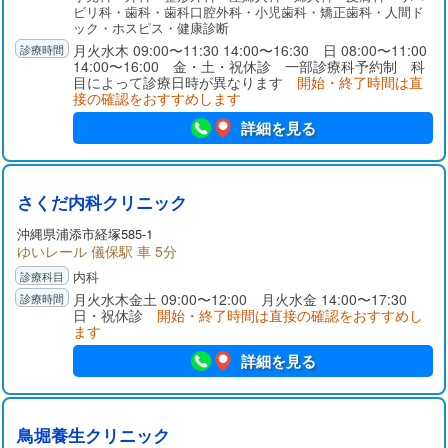
不妊治療をはじめ歯科、ホスピスなどを予約制で受け付けてい
ビリ科・歯科・歯科口腔外科・小児歯科・矯正歯科・人間ド
ます。
ック・ホスピス・健康診断
月火水木 09:00〜11:30 14:00〜16:30 日 08:00〜11:00
14:00〜16:00 金・土・祝休診 一部診療科予約制 科
目によって診療日時が異なります
開始・終了時間は直
接の確認をおすすめします
詳細を見る
さくだ内科クリニック
沖縄県浦添市経塚585-1
ゆいレール 儀保駅 車 5分
内科
月火水木金土 09:00〜12:00 月火水金 14:00〜17:30
日・祝休診
開始・終了時間は直接の確認をおすすめし
ます
詳細を見る
鳥堀養生クリニック