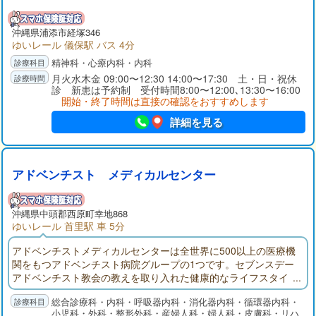
沖縄県浦添市経塚346
ゆいレール 儀保駅 バス 4分
精神科・心療内科・内科
月火水木金 09:00〜12:30 14:00〜17:30 土・日・祝休
診 新患は予約制 受付時間8:00〜12:00､13:30〜16:00
開始・終了時間は直接の確認をおすすめします
詳細を見る
アドベンチスト メディカルセンター
沖縄県中頭郡西原町幸地868
ゆいレール 首里駅 車 5分
アドベンチストメディカルセンターは全世界に500以上の医療機
関をもつアドベンチスト病院グループの1つです。セブンスデー
アドベンチスト教会の教えを取り入れた健康的なライフスタイ
ルの実践により、禁煙活動、食育教室、減量指導など予防医学
総合診療科・内科・呼吸器内科・消化器内科・循環器内科・
を基礎とした健康増進活動を展開しています。産科、婦人科、
小児科・外科・整形外科・産婦人科・婦人科・皮膚科・リハ