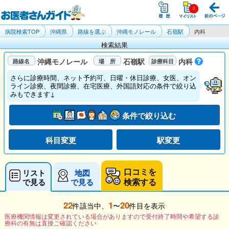
病院検索TOP
沖縄県
路線を選ぶ
沖縄モノレール
石嶺駅
内科
検索結果
沖縄モノレール
石嶺駅
内科
さらに診療時間、ネット予約可、日曜・休日診療、女医、オン
ライン診療、夜間診療、在宅医療、外国語対応の条件で絞り込
みもできます↓
条件で絞り込む
科目変更
駅変更
口コミを
リスト
地図
検索する
で見る
で見る
22
1
20
件該当中、
〜
件目を表示
医療機関情報は変更されている場合がありますので受付終了時間や希望する診
療科の有無は直接ご確認ください