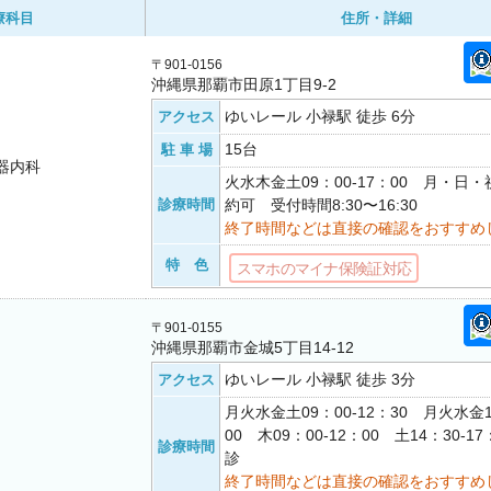
療科目
住所・詳細
〒901-0156
沖縄県那覇市田原1丁目9-2
ゆいレール 小禄駅 徒歩 6分
アクセス
15台
駐 車 場
器内科
火水木金土09：00-17：00 月・日
診療時間
約可 受付時間8:30〜16:30
終了時間などは直接の確認をおすすめ
特 色
スマホのマイナ保険証対応
〒901-0155
沖縄県那覇市金城5丁目14-12
ゆいレール 小禄駅 徒歩 3分
アクセス
月火水金土09：00-12：30 月火水金1
00 木09：00-12：00 土14：30-
診療時間
診
終了時間などは直接の確認をおすすめ