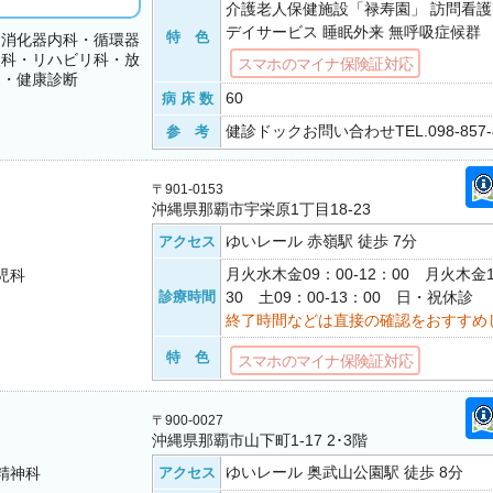
介護老人保健施設「禄寿園」 訪問看
デイサービス 睡眠外来 無呼吸症候群
特 色
・消化器内科・循環器
眼科・リハビリ科・放
スマホのマイナ保険証対応
ク・健康診断
60
病 床 数
健診ドックお問い合わせTEL.098-857
参 考
〒901-0153
沖縄県那覇市宇栄原1丁目18-23
ゆいレール 赤嶺駅 徒歩 7分
アクセス
月火水木金09：00-12：00 月火木金1
児科
診療時間
30 土09：00-13：00 日・祝休診
終了時間などは直接の確認をおすすめ
特 色
スマホのマイナ保険証対応
〒900-0027
沖縄県那覇市山下町1-17 2･3階
ゆいレール 奥武山公園駅 徒歩 8分
精神科
アクセス