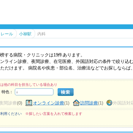
ノレール
小禄駅
内科
榜する病院・クリニックは19件あります。
ンライン診療、夜間診療、在宅医療、外国語対応の条件で絞り込
いただけます。 病院名や疾患・部位名、治療法などでお探しならば
医は他の科目を担当している場合あり
特色：
夜間診療
(0)
オンライン診療
(1)
訪問診療
(1)
外国語対
ご利用ください
※探したい言葉を入れて検索します