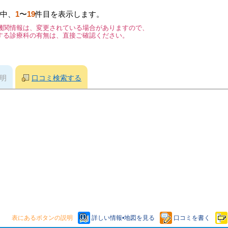
中、
1
〜
19
件目を表示します。
機関情報は、変更されている場合がありますので、
する診療科の有無は、直接ご確認ください。
明
口コミ検索する
表にあるボタンの説明
詳しい情報•地図を見る
口コミを書く