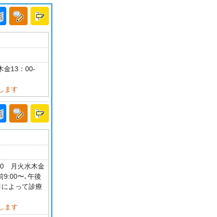
金13：00-
します
30 月火水木金
9:00〜､午後
目によって診療
します