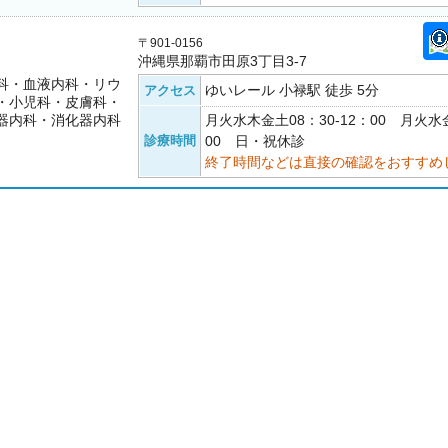
〒901-0156
沖縄県那覇市田原3丁目3-7
科・血液内科・リウ
ゆいレール 小禄駅 徒歩 5分
アクセス
・小児科・皮膚科・
器内科・消化器内科
月火水木金土08：30-12：00 月火水金
診療時間
00 日・祝休診
終了時間などは直接の確認をおすすめ