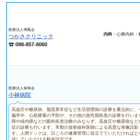
医療法人博鳳会
内科
・心療内科・
つかさクリニック
098-857-8060
医療法人禄寿会
小禄病院
高血圧や糖尿病、脂質異常症など生活習慣病の診療を重点的に、
脳卒中、心筋梗塞の予防や、その他の急性期疾患の診療を行いま
障や緑内障などの眼科疾患治療のみならず、高血圧や糖尿病など
症の診療も行います。常勤の放射線科医師による高度な画像読影
す。人間ドックは、日ごろの健康管理に役立てていただければと
診していただける料金設定です。