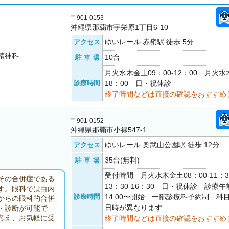
〒901-0153
沖縄県那覇市宇栄原1丁目6-10
ゆいレール 赤嶺駅 徒歩 5分
アクセス
精神科
10台
駐 車 場
月火水木金土09：00-12：00 月火水木
診療時間
18：00 日・祝休診
終了時間などは直接の確認をおすすめ
〒901-0152
沖縄県那覇市小禄547-1
ゆいレール 奥武山公園駅 徒歩 12分
アクセス
35台(無料)
駐 車 場
受付時間 月火水木金土08：00-11：
その合併症である
13：30-16：30 日・祝休診 診療午前
す。眼科では白内
診療時間
14:00〜開始 一部診療科予約制 科
からの眼科的合併
日時が異なります
・診断が可能で
考え、お気軽に受
終了時間などは直接の確認をおすすめ