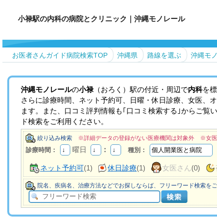
小禄駅の内科の病院とクリニック｜沖縄モノレール
お医者さんガイド病院検索TOP
沖縄県
路線を選ぶ
沖縄モ
沖縄モノレール
の
小禄
（おろく）駅の付近・周辺で
内科
を標
さらに診療時間、ネット予約可、日曜・休日診療、女医、オ
ます。また、口コミ評判情報も｢口コミ検索する｣からご覧
ド検索をご利用ください。
絞り込み検索
※詳細データの登録がない医療機関は対象外 ※女
曜日
：
診療時間：
種別：
ネット予約可
(1)
休日診療
(1)
女医さん
(0)
院名、疾病名、治療方法などでお探しならば、フリーワード検索を