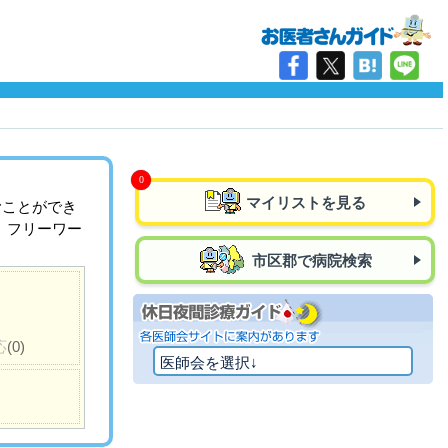
マイリストを見る
むことができ
、フリーワー
市区郡で病院検索
応
(0)