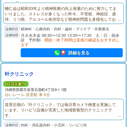
輔仁会は昭和33年より精神医療の向上発展のために努力してま
いりました。ストレスが多くなった昨今、不登校、神経症、虐
待、うつ病、アルコール依存症など精神的問題も多様化してお
ります。また急増する認知症とその合併症にも対応できるよ
精神科・心療内科・内科・歯科・デイケア・作業療法
う、精神科多機能病棟を整備、平成25年8月には沖縄県より認知
症疾患医療センターの指定を受け、医療ニーズの多様化、超高
月火水木金 08:30〜12:30 13:30〜17:30 土・日・祝休
診 予約制
開始・終了時間は直接の確認をおすすめし
齢社会の到来に対応した良質かつ適切な医療の提供を目指して
ます
おります。
詳細を見る
叶クリニック
沖縄県那覇市首里石嶺町4丁目9-1 1階
ゆいレール 首里駅 車 6分
首里石嶺の「叶クリニック」では毎日胃カメラ検査を実施して
います。リハビリ設備が充実した地域密着型のクリニックで
す。
内科・消化器内科・小児科・リハビリ科