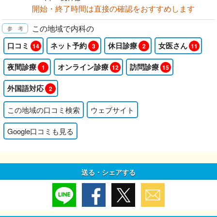
開始・終了時間は直接の確認をおすすめします
この地域で内科の
口コミ
ネット予約
休日診療
女医さん
14
3
2
11
夜間診療
オンライン診療
訪問診療
1
12
15
外国語対応
2
この地域の口コミ検索
ウェブサイト
Google口コミも見る
送る・シェアする