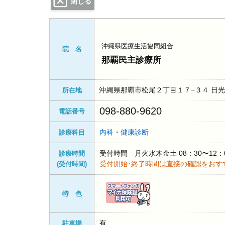
閉じる
沖縄県医療生活協同組合
院 名
那覇民主診療所
沖縄県那覇市松尾２丁目１７−３４ 日
所在地
098-880-9620
電話番号
内科
・
健康診断
診療科目
受付時間 月火水木金土 08：30〜12：
診療時間
受付開始･終了時間は直接の確認をおす
(受付時間)
特 色
有
駐車場