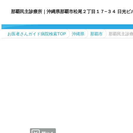
那覇民主診療所｜沖縄県那覇市松尾２丁目１７−３４ 日光ビル TEL.
お医者さんガイド病院検索TOP
沖縄県
那覇市
那覇民主診