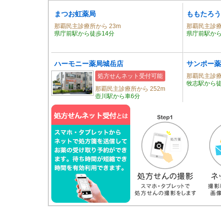
まつお虹薬局
ももたろう
那覇民主診療所から 23m
那覇民主診療
県庁前駅から徒歩14分
県庁前駅から
ハーモニー薬局城岳店
サンポー薬
処方せんネット受付可能
那覇民主診療
牧志駅から徒
那覇民主診療所から 252m
壺川駅から車6分