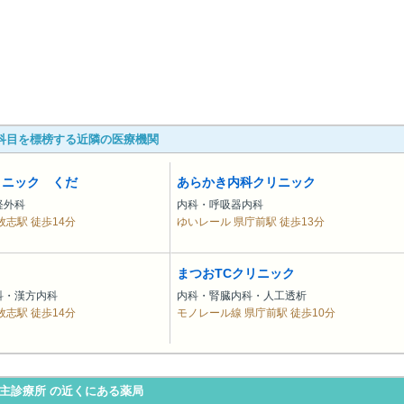
科目を標榜する近隣の医療機関
リニック くだ
あらかき内科クリニック
経外科
内科・呼吸器内科
牧志駅 徒歩14分
ゆいレール 県庁前駅 徒歩13分
まつおTCクリニック
科・漢方内科
内科・腎臓内科・人工透析
牧志駅 徒歩14分
モノレール線 県庁前駅 徒歩10分
主診療所 の近くにある薬局