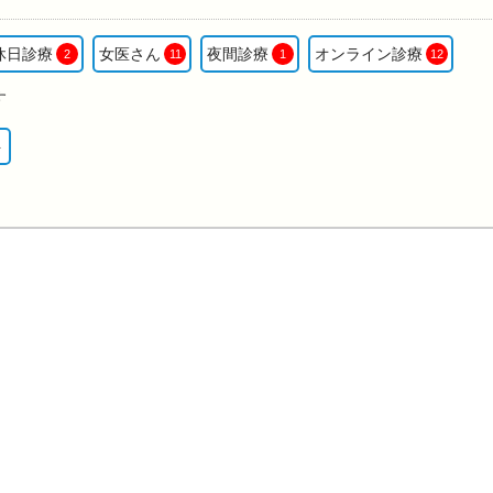
休日診療
女医さん
夜間診療
オンライン診療
2
11
1
12
す
ト