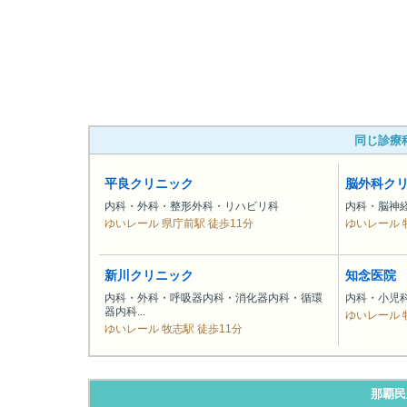
同じ診療
平良クリニック
脳外科ク
内科・外科・整形外科・リハビリ科
内科・脳神
ゆいレール 県庁前駅 徒歩11分
ゆいレール 
新川クリニック
知念医院
内科・外科・呼吸器内科・消化器内科・循環
内科・小児
器内科...
ゆいレール 
ゆいレール 牧志駅 徒歩11分
那覇民