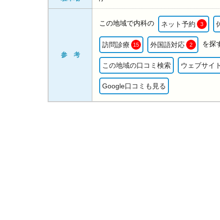
この地域で内科の
ネット予約
3
を探
訪問診療
外国語対応
15
2
参 考
この地域の口コミ検索
ウェブサイ
Google口コミも見る