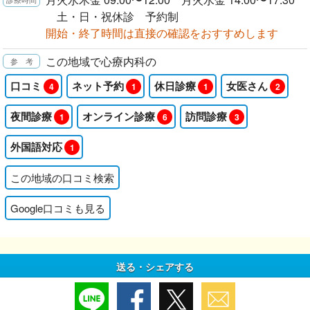
土・日・祝休診 予約制
開始・終了時間は直接の確認をおすすめします
この地域で心療内科の
口コミ
ネット予約
休日診療
女医さん
4
1
1
2
夜間診療
オンライン診療
訪問診療
1
6
3
外国語対応
1
この地域の口コミ検索
Google口コミも見る
送る・シェアする