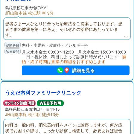
島根県
松江市
大輪町396
JR山陰本線 松江駅 車 9分
患者さま一人ひとりに合った治療法をご提案しております。患
者さまの健康を第一に考え、それぞれの治療にあたっていま
す。
内科・小児科・皮膚科・アレルギー科
月火水木金土 09:00〜12:30 月火水金土 15:00〜18:00
日・祝休診 科目によって診療日時が異なります
開
始・終了時間は直接の確認をおすすめします
詳細を見る
うえだ内科ファミリークリニック
島根県
松江市
西津田7丁目11-15
JR山陰本線 松江駅 徒歩13分
内科は一般内科、消化器内科をメインに診察しますが、何か症
状でお困りの際は、しっかり診察し検査して、必要あれば総合