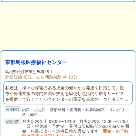
東部島根医療福祉センター
島根県
松江市
東生馬町15-1
北松江線 松江しんじ湖温泉駅 車 10分
私達は、様々な障害のある児童の健やかな発達を目指して、医
療や発達支援の専門知識や技術を駆使し包括的な療育サービス
を提供して行くことが当センターの重要な責務の一つと考えて
います。そのために施設入所支援から在宅支援まで幅の広い事
内科・小児科・整形外科・皮膚科・耳鼻咽喉科・リハビリ
業を通して、障害の軽減を図りながら発達を促し、子供たちが
科・歯科
充実した日常活動や積極的な社会参加ができるよう自立の力を
月火水木金土 09:00〜12:00 月火水木金 13:30〜17:00
高める支援に努めています。
日・祝休診 予約制 受付は診療時間の30分前から開
始 科目によって診療日時が異なります
開始・終了時
間は直接の確認をおすすめします