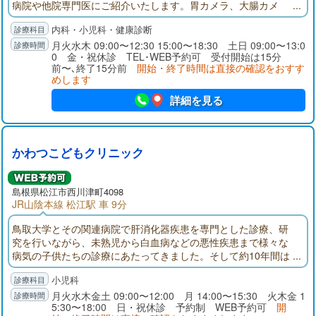
病院や他院専門医にご紹介いたします。胃カメラ、大腸カメ
ラ、CT検査、各種健診、予防接種など様々な内容に対応いたし
内科・小児科・健康診断
ます。小児科も常設し、平日・土日いつでも内科・小児科の常
勤医師がいる体制になっています。小児科は風邪診療から健
月火水木 09:00〜12:30 15:00〜18:30 土日 09:00〜13:0
0 金・祝休診 TEL･WEB予約可 受付開始は15分
診、予防接種まで幅広く対応いたします。
前〜､終了15分前
開始・終了時間は直接の確認をおすす
めします
詳細を見る
かわつこどもクリニック
島根県
松江市
西川津町4098
JR山陰本線 松江駅 車 9分
鳥取大学とその関連病院で肝消化器疾患を専門とした診療、研
究を行いながら、未熟児から白血病などの悪性疾患まで様々な
病気の子供たちの診療にあたってきました。そして約10年間は
松江市立病院で一般小児科外来、入院、小児救急、新生児診療
小児科
などを行ってきました。病院勤務の経験をもとに，こどもたち
にとってより良い医療を提供できるよう努力していきたいと思
月火水木金土 09:00〜12:00 月 14:00〜15:30 火木金 1
5:30〜18:00 日・祝休診 予約制 WEB予約可
開
います。