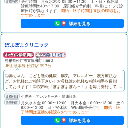
受付時間 月火水木金 08:30〜11:30 土・日・祝休診
診療時間8:40〜17:00 原則紹介予約制 科目によって診
療日時が異なります
開始・終了時間は直接の確認をお
すすめします
詳細を見る
ぽよぽよクリニック
島根県
松江市
東津田町1198-3
JR山陰本線 松江駅 車 7分
◎赤ちゃん、こども達の健康、病気、アレルギー、漢方療法な
ど、お気軽にご相談下さい！お母様達の気軽な相談相手を目指
しております！◎院内報「ぽよぽよぽんっ！」を毎月発行して
情報発信しております。◎iTicketという「外から受付＆どこでも
小児科・アレルギー科・健康診断
待合室システム」を導入しております。◎電子カルテを導入し
ておりカルテ開示に対応できます。
月火水木金 09:00〜12:00 月火木金 16:00〜18:00 土 0
9:00〜13:00 日・祝休診 WEB順番受付可
開始・終
了時間は直接の確認をおすすめします
詳細を見る