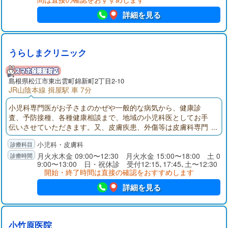
詳細を見る
うらしまクリニック
島根県
松江市
東出雲町錦新町2丁目2-10
JR山陰本線 揖屋駅 車 7分
小児科専門医がお子さまのかぜや一般的な病気から、健康診
査、予防接種、各種健康相談まで、地域の小児科医としてお手
伝いさせていただきます。又、皮膚疾患、外傷等は皮膚科専門
医が担当いたします。患者様やご家族が安心して診察を受けら
小児科・皮膚科
れるような温かい雰囲気のクリニックをめざしています。当ク
リニックにお気軽にご相談ください。
月火水木金 09:00〜12:30 月火水金 15:00〜18:00 土 0
9:00〜13:00 日・祝休診 受付12:15､17:45､土〜12:30
開始・終了時間は直接の確認をおすすめします
詳細を見る
小竹原医院