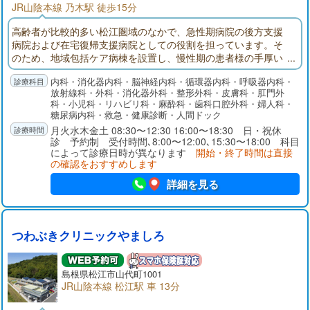
JR山陰本線 乃木駅 徒歩15分
高齢者が比較的多い松江圏域のなかで、急性期病院の後方支援
病院および在宅復帰支援病院としての役割を担っています。そ
のため、地域包括ケア病棟を設置し、慢性期の患者様の手厚い
リハビリテーションを行っています。また、終活緩和ケア委員
内科・消化器内科・脳神経内科・循環器内科・呼吸器内科・
会の設置、対象患者様の定期的なラウンド等、終末期医療(end o
放射線科・外科・消化器外科・整形外科・皮膚科・肛門外
f life care)に注力しています。
科・小児科・リハビリ科・麻酔科・歯科口腔外科・婦人科・
糖尿病内科・救急・健康診断・人間ドック
月火水木金土 08:30〜12:30 16:00〜18:30 日・祝休
診 予約制 受付時間､8:00〜12:00､15:30〜18:00 科目
によって診療日時が異なります
開始・終了時間は直接
の確認をおすすめします
詳細を見る
つわぶきクリニックやましろ
島根県
松江市
山代町1001
JR山陰本線 松江駅 車 13分