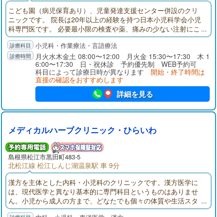
こども園（病児保育あり）、児童発達支援センター併設のクリ
ニックです。 院長は20年以上の経験を持つ日本小児科学会小児
科専門医です。 必要最小限の検査や薬、痛みの少ない注射にこ
だわって、笑顔で安心して相談できる医療機関を目指して日々
小児科・作業療法・言語療法
診療を行っています。 当該施設利用者のみならず広く一般の
方々の外来診療、予防接種、発達障害・夜尿症・海外渡航ワク
月火水木金土 08:00〜12:00 月火金 15:30〜17:30 木 1
6:00〜17:30 日・祝休診 予約優先制 WEB予約可
チンなどに対応しますので、お困りならご相談ください。
科目によって診療日時が異なります
開始・終了時間は
直接の確認をおすすめします
詳細を見る
メディカルハーブクリニック・ひらいわ
島根県
松江市
黒田町483-5
北松江線 松江しんじ湖温泉駅 車 9分
漢方を主体とした内科・小児科のクリニックです。漢方医学に
は、現代医学と異なり基本的に専門科目というものはありませ
ん。小児から成人の方まで、どなたでも個々の体質や生活スタ
イルにあわせた診療を心がけておりますので、気軽にご相談い