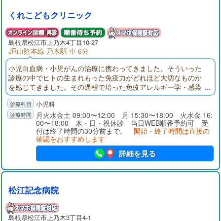
くれこどもクリニック
島根県
松江市
上乃木4丁目10-27
JR山陰本線 乃木駅 車 6分
小児白血病・小児がんの治療に携わってきました。そういった
診療の中でヒトの生まれもった免疫力がどれほど大切なものか
を感じてきました。その過程で培った免疫アレルギー学・感染
症学の経験を活かし、感染症の適切な治療、食物アレルギー・
小児科
喘息の治療、予防接種の推進により、お子さんが健康に過ごせ
るようお手伝いしてまいりたいと思います。
月火水金土 09:00〜12:00 月 15:30〜18:00 火水金 16:
00〜18:00 木・日・祝休診 当日WEB順番予約可 受
付は終了時間の30分前まで。
開始・終了時間は直接の
確認をおすすめします
詳細を見る
松江記念病院
島根県
松江市
上乃木3丁目4-1