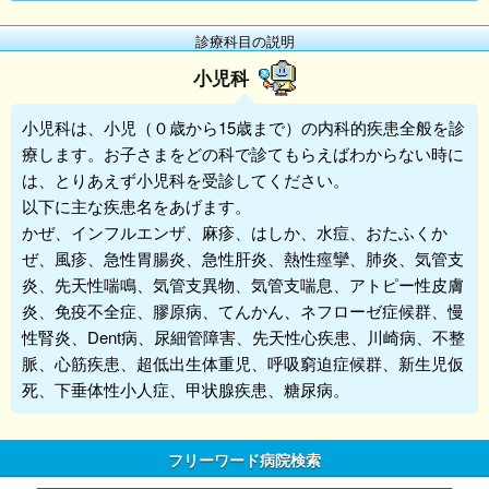
診療科目の説明
小児科
小児科
は、小児（０歳から15歳まで）の内科的疾患全般を診
療します。お子さまをどの科で診てもらえばわからない時に
は、とりあえず
小児科
を受診してください。
以下に主な疾患名をあげます。
かぜ、インフルエンザ、麻疹、はしか、水痘、おたふくか
ぜ、風疹、急性胃腸炎、急性肝炎、熱性痙攣、肺炎、気管支
炎、先天性喘鳴、気管支異物、気管支喘息、アトピー性皮膚
炎、免疫不全症、膠原病、てんかん、ネフローゼ症候群、慢
性腎炎、Dent病、尿細管障害、先天性心疾患、川崎病、不整
脈、心筋疾患、超低出生体重児、呼吸窮迫症候群、新生児仮
死、下垂体性小人症、甲状腺疾患、糖尿病。
フリーワード病院検索