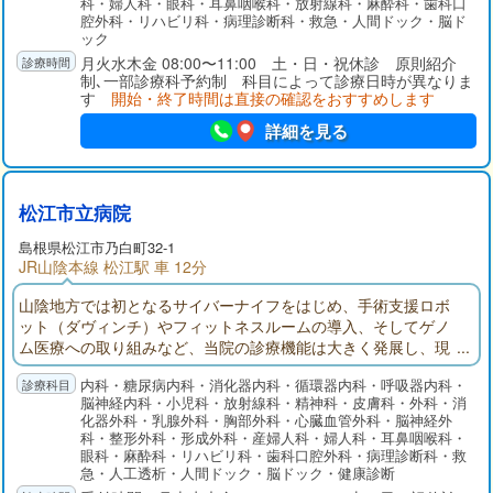
科・婦人科・眼科・耳鼻咽喉科・放射線科・麻酔科・歯科口
腔外科・リハビリ科・病理診断科・救急・人間ドック・脳ド
ック
月火水木金 08:00〜11:00 土・日・祝休診 原則紹介
制､一部診療科予約制 科目によって診療日時が異なりま
す
開始・終了時間は直接の確認をおすすめします
詳細を見る
松江市立病院
島根県
松江市
乃白町32-1
JR山陰本線 松江駅 車 12分
山陰地方では初となるサイバーナイフをはじめ、手術支援ロボ
ット（ダヴィンチ）やフィットネスルームの導入、そしてゲノ
ム医療への取り組みなど、当院の診療機能は大きく発展し、現
在では病床数470床、27診療科を有し100名を超える医師が勤務
内科・糖尿病内科・消化器内科・循環器内科・呼吸器内科・
する山陰の中核病院の一つとなりました。最新の医療情報や研
脳神経内科・小児科・放射線科・精神科・皮膚科・外科・消
修の場を提供し、他の医療機関や施設との連携によって、地域
化器外科・乳腺外科・胸部外科・心臓血管外科・脳神経外
包括ケアシステムの構築にも一層推進してまいる所存です。
科・整形外科・形成外科・産婦人科・婦人科・耳鼻咽喉科・
眼科・麻酔科・リハビリ科・歯科口腔外科・病理診断科・救
急・人工透析・人間ドック・脳ドック・健康診断