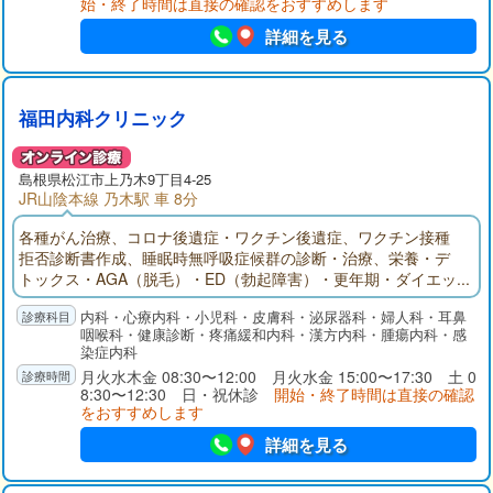
始・終了時間は直接の確認をおすすめします
詳細を見る
福田内科クリニック
島根県
松江市
上乃木9丁目4-25
JR山陰本線 乃木駅 車 8分
各種がん治療、コロナ後遺症・ワクチン後遺症、ワクチン接種
拒否診断書作成、睡眠時無呼吸症候群の診断・治療、栄養・デ
トックス・AGA（脱毛）・ED（勃起障害）・更年期・ダイエッ
ト・再生医療等をオンライン・外来にて相談させていただいて
内科・心療内科・小児科・皮膚科・泌尿器科・婦人科・耳鼻
おります。
咽喉科・健康診断・疼痛緩和内科・漢方内科・腫瘍内科・感
染症内科
月火水木金 08:30〜12:00 月火水金 15:00〜17:30 土 0
8:30〜12:30 日・祝休診
開始・終了時間は直接の確認
をおすすめします
詳細を見る