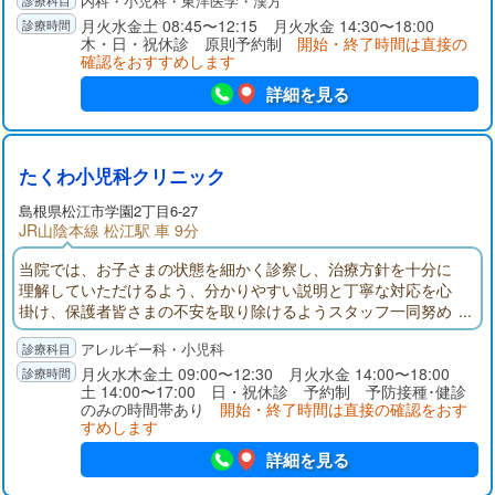
内科・小児科・東洋医学・漢方
ただけたらと思います。小児科専門医として、一般外来（内
科、感染症、予防接種、乳幼児健診、育児相談など）も行いま
月火水金土 08:45〜12:15 月火水金 14:30〜18:00
木・日・祝休診 原則予約制
開始・終了時間は直接の
す。
確認をおすすめします
詳細を見る
たくわ小児科クリニック
島根県
松江市
学園2丁目6-27
JR山陰本線 松江駅 車 9分
当院では、お子さまの状態を細かく診察し、治療方針を十分に
理解していただけるよう、分かりやすい説明と丁寧な対応を心
掛け、保護者皆さまの不安を取り除けるようスタッフ一同努め
て参ります。診療・予防接種・健診はWEB予約可能。アレルギ
アレルギー科・小児科
ー疾患や育児の相談も随時受付しています。
月火水木金土 09:00〜12:30 月火水金 14:00〜18:00
土 14:00〜17:00 日・祝休診 予約制 予防接種･健診
のみの時間帯あり
開始・終了時間は直接の確認をおす
すめします
詳細を見る