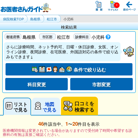
病院検索TOP
島根県
松江市
小児科
検索結果
島根県
松江市
小児科
さらに診療時間、ネット予約可、日曜・休日診療、女医、オン
ライン診療、夜間診療、在宅医療、外国語対応の条件で絞り込
みもできます↓
条件で絞り込む
科目変更
市郡変更
口コミを
リスト
地図
検索する
で見る
で見る
46
1
20
件該当中、
〜
件目を表示
医療機関情報は変更されている場合がありますので受付終了時間や希望する診
療科の有無は直接ご確認ください。