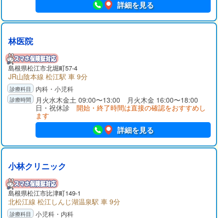
詳細を見る
林医院
島根県
松江市
北堀町57-4
JR山陰本線 松江駅 車 9分
内科・小児科
月火水木金土 09:00〜13:00 月火木金 16:00〜18:00
日・祝休診
開始・終了時間は直接の確認をおすすめし
ます
詳細を見る
小林クリニック
島根県
松江市
比津町149-1
北松江線 松江しんじ湖温泉駅 車 9分
小児科・内科