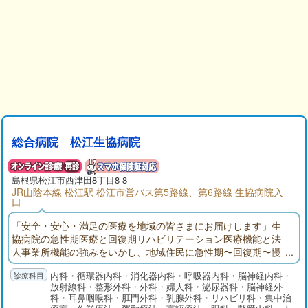
総合病院 松江生協病院
島根県
松江市
西津田8丁目8-8
JR山陰本線 松江駅 松江市営バス第5路線、第6路線 生協病院入
口
「安全・安心・満足の医療を地域の皆さまにお届けします」生
協病院の急性期医療と回復期リハビリテーション医療機能と法
人事業所機能の強みをいかし、地域住民に急性期〜回復期〜慢
性期〜在宅、健診の総合的な医療を提供します。松江圏域の救
内科・循環器内科・消化器内科・呼吸器内科・脳神経内科・
急告示病院を維持し、二次救急医療の機能を発揮します。
放射線科・整形外科・外科・婦人科・泌尿器科・脳神経外
科・耳鼻咽喉科・肛門外科・乳腺外科・リハビリ科・集中治