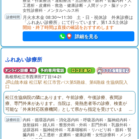
療室・作業療法・運動療法・言語療法・眼科・腎臓内科・人
工透析・皮膚科・救急・健康診断・人間ドック・脳ドック・
女性診療科・メンタルヘルス科
月火水木金 08:30〜11:30 土・日・祝休診 外来診療は
「ふれあい診療所」にて行っています。第1.3.5土休診
開始・終了時間は直接の確認をおすすめします
詳細を見る
ふれあい診療所
島根県
松江市
西津田7丁目14-21
JR山陰本線 松江駅 松江市営バス第5路線、第6路線 生協病院入
口
松江生協病院の隣にあります。午前診療、午後診療、夜間診
療、専門外来があります。当院は、発熱患者等の診療、検査が
可能な「外来対応医療機関」として県から指定を受けていま
す。
内科・循環器内科・消化器内科・呼吸器内科・脳神経内科・
放射線科・婦人科・整形外科・外科・肛門外科・乳腺外科・
泌尿器科・脳神経外科・耳鼻咽喉科・リハビリ科・眼科・腎
臓内科・人工透析・皮膚科・健康診断・女性診療科・メンタ