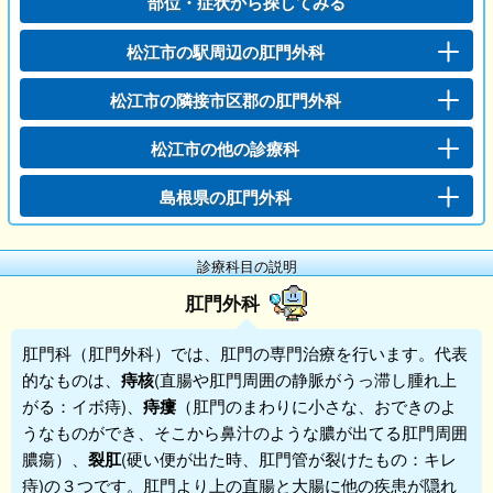
部位・症状から探してみる
松江市の駅周辺の肛門外科
松江市の隣接市区郡の肛門外科
松江市の他の診療科
島根県の肛門外科
診療科目の説明
肛門外科
肛門科
（
肛門外科
）では、肛門の専門治療を行います。代表
的なものは、
痔核
(直腸や肛門周囲の静脈がうっ滞し腫れ上
がる：イボ痔)、
痔瘻
（肛門のまわりに小さな、おできのよ
うなものができ、そこから鼻汁のような膿が出てる肛門周囲
膿瘍）、
裂肛
(硬い便が出た時、肛門管が裂けたもの：キレ
痔)の３つです。肛門より上の直腸と大腸に他の疾患が隠れ