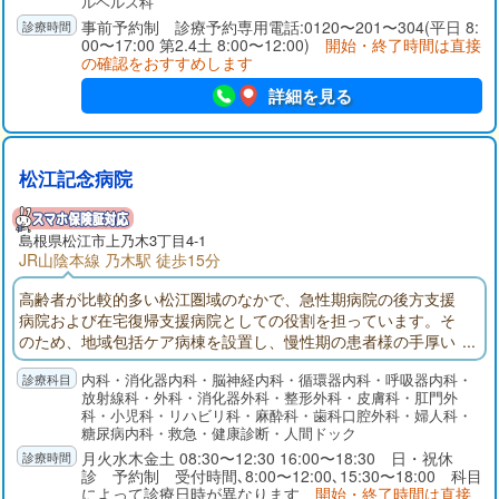
ルヘルス科
事前予約制 診療予約専用電話:0120〜201〜304(平日 8:
00〜17:00 第2.4土 8:00〜12:00)
開始・終了時間は直接
の確認をおすすめします
詳細を見る
松江記念病院
島根県
松江市
上乃木3丁目4-1
JR山陰本線 乃木駅 徒歩15分
高齢者が比較的多い松江圏域のなかで、急性期病院の後方支援
病院および在宅復帰支援病院としての役割を担っています。そ
のため、地域包括ケア病棟を設置し、慢性期の患者様の手厚い
リハビリテーションを行っています。また、終活緩和ケア委員
内科・消化器内科・脳神経内科・循環器内科・呼吸器内科・
会の設置、対象患者様の定期的なラウンド等、終末期医療(end o
放射線科・外科・消化器外科・整形外科・皮膚科・肛門外
f life care)に注力しています。
科・小児科・リハビリ科・麻酔科・歯科口腔外科・婦人科・
糖尿病内科・救急・健康診断・人間ドック
月火水木金土 08:30〜12:30 16:00〜18:30 日・祝休
診 予約制 受付時間､8:00〜12:00､15:30〜18:00 科目
によって診療日時が異なります
開始・終了時間は直接