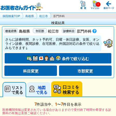
病院検索TOP
島根県
松江市
肛門外科
検索結果
島根県
松江市
肛門外科
さらに診療時間、ネット予約可、日曜・休日診療、女医、オン
ライン診療、夜間診療、在宅医療、外国語対応の条件で絞り込
みもできます↓
条件で絞り込む
科目変更
市郡変更
口コミを
リスト
地図
検索する
で見る
で見る
7
1
7
件該当中、
〜
件目を表示
医療機関情報は変更されている場合がありますので受付終了時間や希望する診
療科の有無は直接ご確認ください。