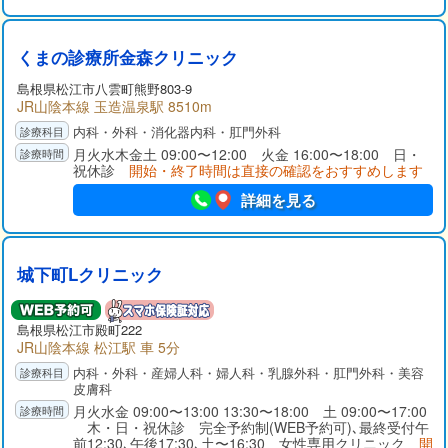
くまの診療所金森クリニック
島根県
松江市
八雲町熊野803-9
JR山陰本線 玉造温泉駅 8510m
内科・外科・消化器内科・肛門外科
月火水木金土 09:00〜12:00 火金 16:00〜18:00 日・
祝休診
開始・終了時間は直接の確認をおすすめします
詳細を見る
城下町Lクリニック
島根県
松江市
殿町222
JR山陰本線 松江駅 車 5分
内科・外科・産婦人科・婦人科・乳腺外科・肛門外科・美容
皮膚科
月火水金 09:00〜13:00 13:30〜18:00 土 09:00〜17:00
木・日・祝休診 完全予約制(WEB予約可)､最終受付午
前12:30､午後17:30､土〜16:30 女性専用クリニック
開