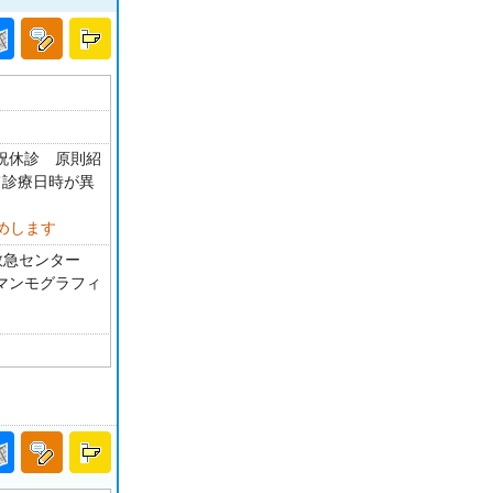
・祝休診 原則紹
て診療日時が異
めします
救急センター
T マンモグラフィ