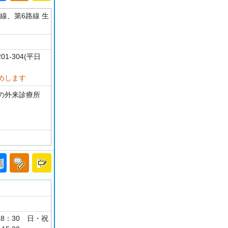
線、第6路線 生
1-304(平日
めします
の外来診療所
-18：30 日・祝