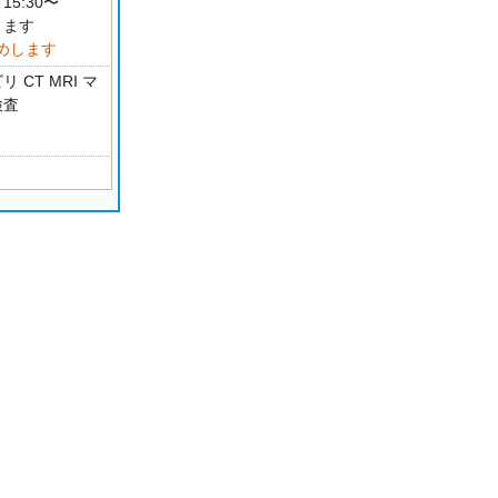
15:30〜
ります
めします
CT MRI マ
検査