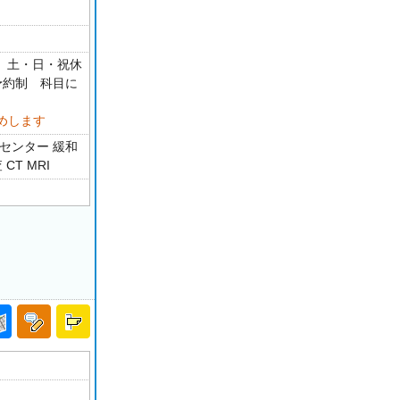
0 土・日・祝休
介予約制 科目に
めします
センター 緩和
T MRI