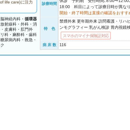
休診 予約制 受付時間､8:00〜12:00､
fe care)に注力
診療時間
18:00 科目によって診療日時が異な
開始・終了時間は直接の確認をおすす
・脳神経内科・
循環器
禁煙外来 更年期外来 訪問看護・リハビリ 
・放射線科・外科・消
ンモグラフィー 乳がん検診 胃内視鏡
特 色
科・皮膚科・肛門外
ビリ科・麻酔科・歯科
スマホのマイナ保険証対応
・糖尿病内科・救急・
116
ック
病 床 数