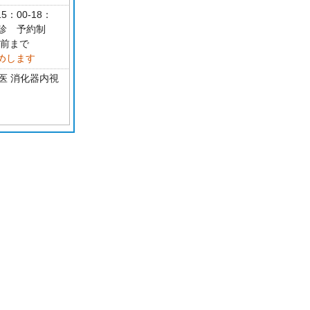
5：00-18：
祝休診 予約制
分前まで
めします
医 消化器内視