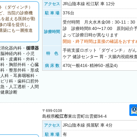
JR山陰本線 松江駅 車 12分
アクセス
ト（ダヴィンチ）
376台
ど、当院の診療機
駐 車 場
名を超える医師が勤
受付時間 月火水木金08：30-11：3
修の場を提供し、
診 診療時間8:40〜17:00 原則紹
構築にも一層推進
診療時間
よって診療日時が異なります
開始・終了時間は直接の確認をおすす
・消化器内科・
循環器
手術支援ロボット「ダヴィンチ」 がん
・脳神経内科・小児
特 色
ケア 健診センター 胃・大腸内視鏡検査 C
神科・皮膚科・外科・
外科・胸部外科・心臓
470(一般416･精神50･感染4)
病 床 数
外科・整形外科・形成
婦人科・耳鼻咽喉科・
ハビリ科・歯科口腔外
救急・人工透析・人間
・健康診断
〒699-0108
島根県
松江市
東出雲町出雲郷94-4
JR山陰本線 揖屋駅 車 4分
アクセス
有
駐 車 場