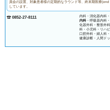
員会の設置、対象患者様の定期的なラウンド等、終末期医療(end of li
しています。
内科・消化器内科
0852-27-8111
内科
・呼吸器内科
化器外科・整形外
科・小児科・リハ
口腔外科・婦人科
健康診断・人間ド