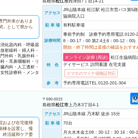
島根県
松江市
西津田7丁目14-21
JR山陰本線 松江駅 松江市営バス第5路
アクセス
協病院入口
専門外来がありま
有料駐車場
駐 車 場
関」として県から
事前予約制 診療予約専用電話:0120-20
診療時間
8：00-17：00 第2.4土8：00-12：00)
・消化器内科・呼吸器
開始・終了時間は直接の確認をおすす
・放射線科・婦人科・
肛門外科・乳腺外科・
オンライン診療 (再診)
松江生協病院
外科・耳鼻咽喉科・リ
デイサービス 訪問看護 在宅支援
特 色
腎臓内科・人工透析・
・女性診療科・メンタ
スマホのマイナ保険証対応
予約専用電話TEL.0120-201-304
参 考
〒690-0015
島根県
松江市
上乃木3丁目4-1
JR山陰本線 乃木駅 徒歩 15分
アクセス
院および在宅復帰
70台
駐 車 場
病棟を設置し、慢
月火水木金土08：30-12：30 16：00
、終活緩和ケア委