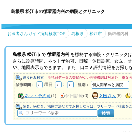
島根県 松江市の循環器内科の病院とクリニック
お医者さんガイド病院検索TOP
島根県
松江市
循環器内科
島根県
松江市
で
循環器内科
を標榜する病院・クリニックは
さらに診療時間、ネット予約可、日曜・休日診療、女医、オ
や、地図表示もできます。 また、口コミ評判情報をお探し
絞り込み検索
※詳細データの登録がない医療機関は対象外 ※女
曜日
：
診療時間：
種別：
ネット予約可
(1)
休日診療
(0)
女医さん
(6)
院名、疾病名、治療方法などでお探しならば、フリーワード検索を