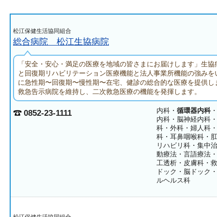
松江保健生活協同組合
総合病院 松江生協病院
「安全・安心・満足の医療を地域の皆さまにお届けします」生協
と回復期リハビリテーション医療機能と法人事業所機能の強みを
に急性期〜回復期〜慢性期〜在宅、健診の総合的な医療を提供し
救急告示病院を維持し、二次救急医療の機能を発揮します。
内科・
循環器内科
0852-23-1111
内科・脳神経内科
科・外科・婦人科
科・耳鼻咽喉科・
リハビリ科・集中
動療法・言語療法
工透析・皮膚科・
ドック・脳ドック
ルヘルス科