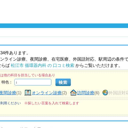
34件あります。
ンライン診療、夜間診療、在宅医療、外国語対応、駅周辺の条件
ならば
松江市 循環器内科 の 口コミ検索
からご覧いただけます。
医は他の科目を担当している場合あり
特色：
夜間診療
(1)
オンライン診療
(2)
訪問診療
(6)
外国語対
ご利用ください
※探したい言葉を入れて検索します