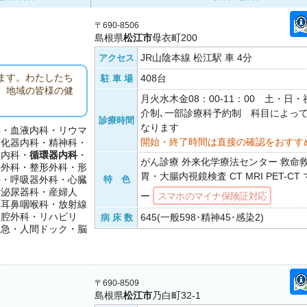
〒690-8506
島根県
松江市
母衣町200
JR山陰本線 松江駅 車 4分
アクセス
ます。わたしたち
408台
駐 車 場
す。地域の皆様の健
月火水木金08：00-11：00 土・日
介制､一部診療科予約制 科目によっ
診療時間
なります
科・血液内科・リウマ
開始・終了時間は直接の確認をおすす
消化器内科・精神科・
器内科・
循環器内科
・
がん診療 外来化学療法センター 救命
・外科・整形外科・形
胃・大腸内視鏡検査 CT MRI PET-C
科・呼吸器外科・心臓
特 色
・泌尿器科・産婦人
ー
スマホのマイナ保険証対応
・耳鼻咽喉科・放射線
口腔外科・リハビリ
645(一般598･精神45･感染2)
病 床 数
救急・人間ドック・脳
〒690-8509
島根県
松江市
乃白町32-1