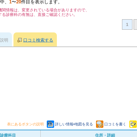
中、
1
〜
20
件目を表示します。
機関情報は、変更されている場合がありますので、
する診療科の有無は、直接ご確認ください。
1
説明
口コミ検索する
表にあるボタンの説明
詳しい情報•地図を見る
口コミを書く
診療科目
住所・詳細