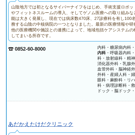
山陰地方では初となるサイバーナイフをはじめ、手術支援ロボッ
やフィットネスルームの導入、そしてゲノム医療への取り組みな
能は大きく発展し、現在では病床数470床、27診療科を有し100
務する山陰の中核病院の一つとなりました。最新の医療情報や研
他の医療機関や施設との連携によって、地域包括ケアシステムの
してまいる所存です。
内科・糖尿病内科
0852-60-8000
内科
・呼吸器内科
科・放射線科・精
消化器外科・乳腺
血管外科・脳神経
外科・産婦人科・
眼科・麻酔科・リ
科・病理診断科・
ドック・脳ドック
あだかえたけだクリニック