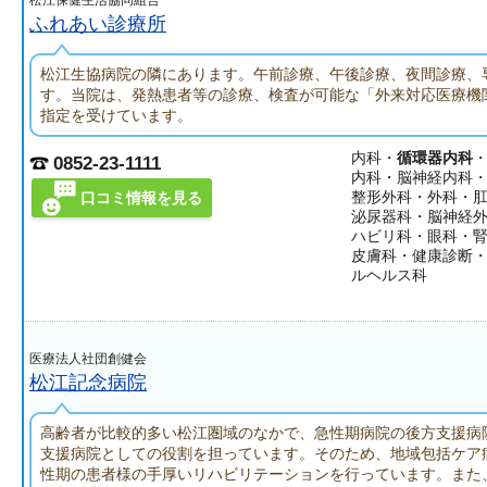
松江保健生活協同組合
ふれあい診療所
松江生協病院の隣にあります。午前診療、午後診療、夜間診療、
す。当院は、発熱患者等の診療、検査が可能な「外来対応医療機
指定を受けています。
内科・
循環器内科
0852-23-1111
内科・脳神経内科
整形外科・外科・
口コミ情報を見る
泌尿器科・脳神経
ハビリ科・眼科・
皮膚科・健康診断
ルヘルス科
医療法人社団創健会
松江記念病院
高齢者が比較的多い松江圏域のなかで、急性期病院の後方支援病
支援病院としての役割を担っています。そのため、地域包括ケア
性期の患者様の手厚いリハビリテーションを行っています。また