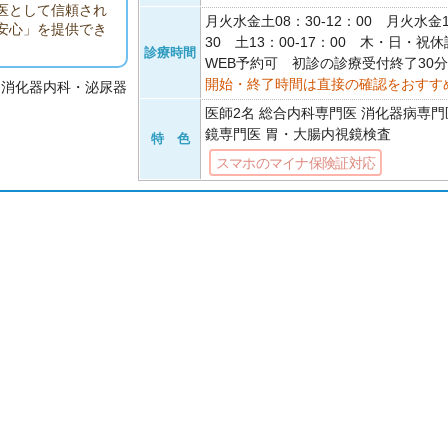
医として信頼され
月火水金土08：30-12：00 月火水金1
安心」を提供でき
30 土13：00-17：00 木・日・
診療時間
WEB予約可 初診の診療受付終了30
開始・終了時間は直接の確認をおすす
・消化器内科・泌尿器
医師2名 総合内科専門医 消化器病専門
鏡専門医 胃・大腸内視鏡検査
特 色
スマホのマイナ保険証対応