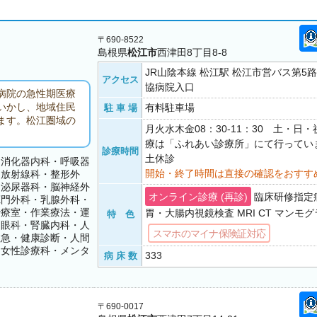
〒690-8522
島根県
松江市
西津田8丁目8-8
JR山陰本線 松江駅 松江市営バス第5路
アクセス
協病院入口
病院の急性期医療
いかし、地域住民
有料駐車場
駐 車 場
ます。松江圏域の
月火水木金08：30-11：30 土・日
療は「ふれあい診療所」にて行っています
診療時間
土休診
・消化器内科・呼吸器
開始・終了時間は直接の確認をおすす
・放射線科・整形外
・泌尿器科・脳神経外
オンライン診療 (再診)
臨床研修指定
肛門外科・乳腺外科・
治療室・作業療法・運
胃・大腸内視鏡検査 MRI CT マンモ
特 色
・眼科・腎臓内科・人
スマホのマイナ保険証対応
救急・健康診断・人間
・女性診療科・メンタ
333
病 床 数
〒690-0017