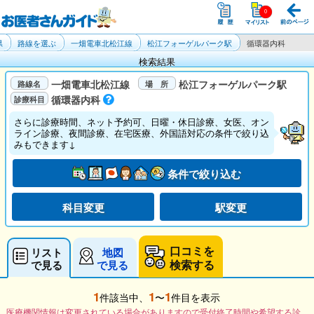
県
路線を選ぶ
一畑電車北松江線
松江フォーゲルパーク駅
循環器内科
検索結果
一畑電車北松江線
松江フォーゲルパーク駅
循環器内科
さらに診療時間、ネット予約可、日曜・休日診療、女医、オン
ライン診療、夜間診療、在宅医療、外国語対応の条件で絞り込
みもできます↓
条件で絞り込む
科目変更
駅変更
口コミを
リスト
地図
検索する
で見る
で見る
1
1
1
件該当中、
〜
件目を表示
医療機関情報は変更されている場合がありますので受付終了時間や希望する診