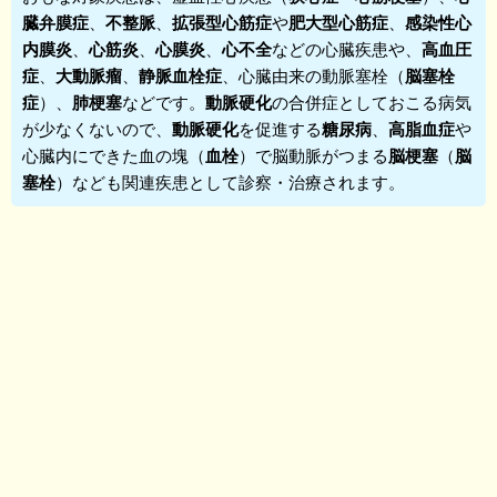
臓弁膜症
、
不整脈
、
拡張型心筋症
や
肥大型心筋症
、
感染性心
内膜炎
、
心筋炎
、
心膜炎
、
心不全
などの心臓疾患や、
高血圧
症
、
大動脈瘤
、
静脈血栓症
、心臓由来の動脈塞栓（
脳塞栓
症
）、
肺梗塞
などです。
動脈硬化
の合併症としておこる病気
が少なくないので、
動脈硬化
を促進する
糖尿病
、
高脂血症
や
心臓内にできた血の塊（
血栓
）で脳動脈がつまる
脳梗塞
（
脳
塞栓
）なども関連疾患として診察・治療されます。