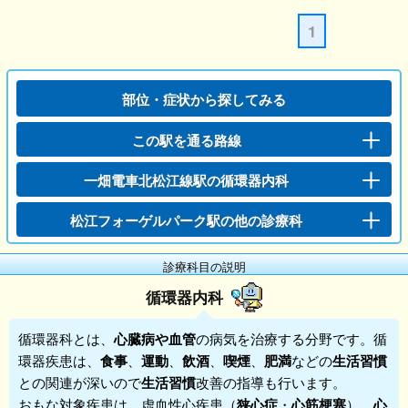
1
部位・症状から探してみる
この駅を通る路線
一畑電車北松江線駅の循環器内科
松江フォーゲルパーク駅の他の診療科
診療科目の説明
循環器内科
循環器科
とは、
心臓病
や
血管
の病気を治療する分野です。循
環器疾患は、
食事
、
運動
、
飲酒
、
喫煙
、
肥満
などの
生活習慣
との関連が深いので
生活習慣
改善の指導も行います。
おもな対象疾患は、虚血性心疾患（
狭心症
・
心筋梗塞
）、
心