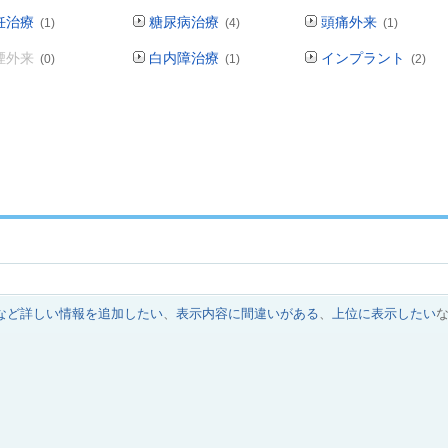
妊治療
糖尿病治療
頭痛外来
(1)
(4)
(1)
煙外来
白内障治療
インプラント
(0)
(1)
(2)
など詳しい情報を追加したい
、
表示内容に間違いがある
、
上位に表示したい