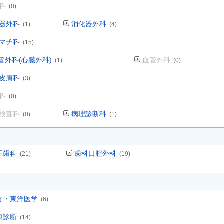
科
(0)
器外科
消化器外科
(1)
(4)
マチ科
(15)
管外科(心臓外科)
血管外科
(1)
(0)
皮膚科
(3)
科
(0)
検査科
病理診断科
(0)
(1)
正歯科
歯科口腔外科
(21)
(19)
方・東洋医学
(6)
康診断
(14)