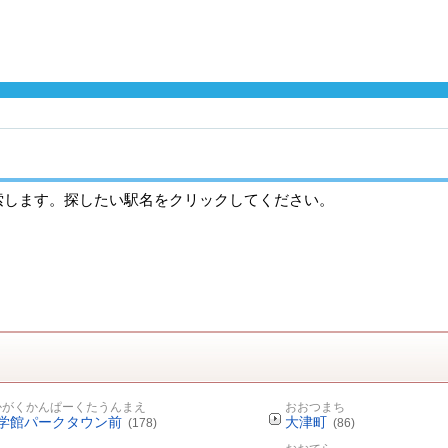
索します。探したい駅名をクリックしてください。
かがくかんぱーくたうんまえ
おおつまち
学館パークタウン前
大津町
(178)
(86)