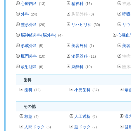
心療内科
精神科
神経
(13)
(16)
外科
胸部外科
呼吸
(24)
(0)
整形外科
リハビリ科
リウ
(29)
(30)
脳神経外科(脳外科)
心臓血
(4)
形成外科
美容外科
美容
(5)
(1)
肛門外科
泌尿器科
性病
(10)
(11)
放射線科
麻酔科
臨床
(8)
(10)
歯科
歯科
小児歯科
矯
(72)
(37)
その他
救急
人工透析
漢
(4)
(6)
人間ドック
脳ドック
健
(6)
(2)