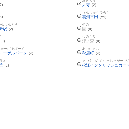
おおてら
大寺
7)
(2)
うんしゅうひらた
雲州平田
8)
(59)
かんしんえき
その
新駅
園
(2)
(0)
だ
つのもり
津ノ森
(0)
(0)
ふぉーげるぱーく
あいかまち
ォーゲルパーク
秋鹿町
(4)
(4)
がおか
まつえいんぐりっしゅがーで
丘
松江イングリッシュガー
(1)