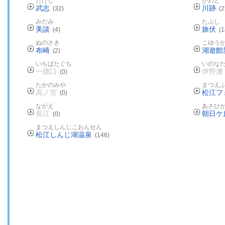
たけし
かわと
武志
川跡
(32)
(2
みだみ
たぶし
美談
旅伏
(4)
(1
ぬのさき
こゆう
布崎
湖遊館
(2)
いちばたぐち
いのな
一畑口
伊野灘
(0)
たかのみや
まつえ
高ノ宮
松江フ
(0)
ながえ
あさひ
長江
朝日ケ
(0)
まつえしんじこおんせん
松江しんじ湖温泉
(146)