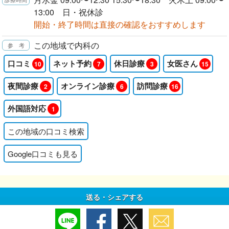
13:00 日・祝休診
開始・終了時間は直接の確認をおすすめします
この地域で内科の
口コミ
ネット予約
休日診療
女医さん
10
7
3
15
夜間診療
オンライン診療
訪問診療
2
6
16
外国語対応
1
この地域の口コミ検索
Google口コミも見る
送る・シェアする