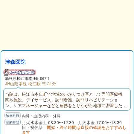
津森医院
島根県
松江市
本庄町567-1
JR山陰本線 松江駅 車 21分
当院は、松江市本庄町で地域のかかりつけ医として専門医療機
関や施設、デイサービス、訪問看護、訪問リハビリテーショ
ン、ケアマネージャーなどと連携をとりながら地域に密着した
医療をおこなっています。病状により来院できない方には訪問
内科・血液内科・外科
診療、往診対応可能です。また、通院支援として往診車を使用
し無料送迎を実施しております。免許返納後やご家族の送迎困
月火水木金土 08:30〜12:30 月火木金 17:00〜18:30
日・祝休診
開始・終了時間は直接の確認をおすすめし
難等でお困りの方はお気軽にお問い合わせください。
ます