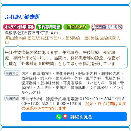
ふれあい診療所
島根県
松江市
西津田7丁目14-21
JR山陰本線 松江駅 松江市営バス第5路線、第6路線 生協病院入
口
松江生協病院の隣にあります。午前診療、午後診療、夜間診
療、専門外来があります。当院は、発熱患者等の診療、検査が
可能な「外来対応医療機関」として県から指定を受けていま
す。
内科・循環器内科・消化器内科・呼吸器内科・脳神経内科・
放射線科・婦人科・整形外科・外科・肛門外科・乳腺外科・
泌尿器科・脳神経外科・耳鼻咽喉科・リハビリ科・眼科・腎
臓内科・人工透析・皮膚科・健康診断・女性診療科・メンタ
ルヘルス科
事前予約制 診療予約専用電話:0120〜201〜304(平日 8:
00〜17:00 第2.4土 8:00〜12:00)
開始・終了時間は直接
の確認をおすすめします
詳細を見る