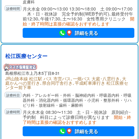
皮膚科
月火水金 09:00〜13:00 13:30〜18:00 土 09:00〜17:00
木・日・祝休診 完全予約制(WEB予約可)､最終受付午
前12:30､午後17:30､土〜16:30 女性専用クリニック
開
始・終了時間は直接の確認をおすすめします
詳細を見る
松江医療センター
島根県
松江市
上乃木5丁目8-31
JR山陰本線 松江駅 バス 市営バス､一畑バス 大庭･八雲行き､大
庭かんべの里行き､県合同庁舎行き､平成町車庫行き 松江医療セ
ンター前下車
内科・アレルギー科・外科・脳神経内科・呼吸器内科・呼吸
器外科・消化器内科・循環器内科・小児科・整形外科・リハ
ビリ科・放射線科・歯科・麻酔科
月火水木金 08:30〜11:30 土・日・祝休診 原則紹介･
予約制 科目によって診療日時が異なります
開始・終
了時間は直接の確認をおすすめします
詳細を見る