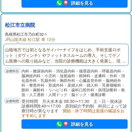
詳細を見る
松江市立病院
島根県
松江市
乃白町32-1
JR山陰本線 松江駅 車 12分
山陰地方では初となるサイバーナイフをはじめ、手術支援ロボ
ット（ダヴィンチ）やフィットネスルームの導入、そしてゲノ
ム医療への取り組みなど、当院の診療機能は大きく発展し、現
在では病床数470床、27診療科を有し100名を超える医師が勤務
内科・糖尿病内科・消化器内科・循環器内科・呼吸器内科・
する山陰の中核病院の一つとなりました。最新の医療情報や研
脳神経内科・小児科・放射線科・精神科・皮膚科・外科・消
修の場を提供し、他の医療機関や施設との連携によって、地域
化器外科・乳腺外科・胸部外科・心臓血管外科・脳神経外
包括ケアシステムの構築にも一層推進してまいる所存です。
科・整形外科・形成外科・産婦人科・婦人科・耳鼻咽喉科・
眼科・麻酔科・リハビリ科・歯科口腔外科・病理診断科・救
急・人工透析・人間ドック・脳ドック・健康診断
受付時間 月火水木金 08:30〜11:30 土・日・祝休診
診療時間8:40〜17:00 原則紹介予約制 科目によって診
療日時が異なります
開始・終了時間は直接の確認をお
すすめします
詳細を見る