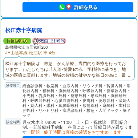
詳細を見る
松江赤十字病院
島根県
松江市
母衣町200
JR山陰本線 松江駅 車 4分
松江赤十字病院は、救急、がん診療、専門的な医療を行ってお
ります。わたしたちは､｢人道･博愛｣の赤十字精神に基づき、地
域の医療に貢献します。地域の皆様の健やかな毎日の為に、最
適なサービスをご提供しています。
総合診療科・救急科・血液内科・リウマチ科・腎臓内科・消
化器内科・精神科・脳神経内科・呼吸器内科・循環器内科・
小児科・乳腺外科・外科・整形外科・形成外科・脳神経外
科・呼吸器外科・心臓血管外科・皮膚科・泌尿器科・産婦人
科・婦人科・眼科・耳鼻咽喉科・放射線科・麻酔科・歯科口
腔外科・リハビリ科・病理診断科・救急・人間ドック・脳ド
ック
月火水木金 08:00〜11:00 土・日・祝休診 原則紹介
制､一部診療科予約制 科目によって診療日時が異なりま
す
開始・終了時間は直接の確認をおすすめします