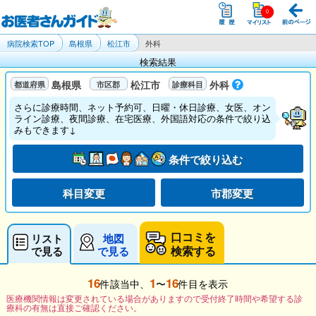
病院検索TOP
島根県
松江市
外科
検索結果
島根県
松江市
外科
さらに診療時間、ネット予約可、日曜・休日診療、女医、オン
ライン診療、夜間診療、在宅医療、外国語対応の条件で絞り込
みもできます↓
条件で絞り込む
科目変更
市郡変更
口コミを
リスト
地図
検索する
で見る
で見る
16
1
16
件該当中、
〜
件目を表示
医療機関情報は変更されている場合がありますので受付終了時間や希望する診
療科の有無は直接ご確認ください。