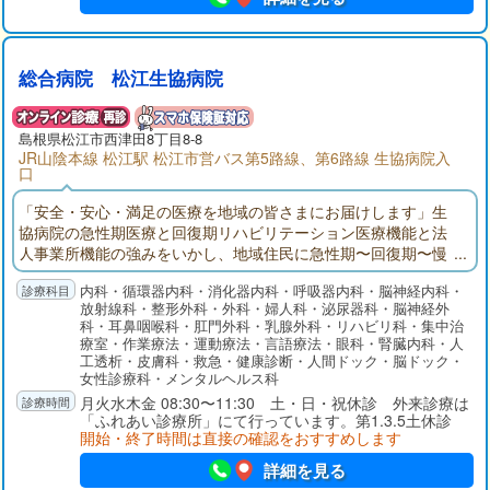
総合病院 松江生協病院
島根県
松江市
西津田8丁目8-8
JR山陰本線 松江駅 松江市営バス第5路線、第6路線 生協病院入
口
「安全・安心・満足の医療を地域の皆さまにお届けします」生
協病院の急性期医療と回復期リハビリテーション医療機能と法
人事業所機能の強みをいかし、地域住民に急性期〜回復期〜慢
性期〜在宅、健診の総合的な医療を提供します。松江圏域の救
内科・循環器内科・消化器内科・呼吸器内科・脳神経内科・
急告示病院を維持し、二次救急医療の機能を発揮します。
放射線科・整形外科・外科・婦人科・泌尿器科・脳神経外
科・耳鼻咽喉科・肛門外科・乳腺外科・リハビリ科・集中治
療室・作業療法・運動療法・言語療法・眼科・腎臓内科・人
工透析・皮膚科・救急・健康診断・人間ドック・脳ドック・
女性診療科・メンタルヘルス科
月火水木金 08:30〜11:30 土・日・祝休診 外来診療は
「ふれあい診療所」にて行っています。第1.3.5土休診
開始・終了時間は直接の確認をおすすめします
詳細を見る