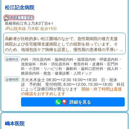
松江記念病院
島根県
松江市
上乃木3丁目4-1
JR山陰本線 乃木駅 徒歩15分
高齢者が比較的多い松江圏域のなかで、急性期病院の後方支援
病院および在宅復帰支援病院としての役割を担っています。そ
のため、地域包括ケア病棟を設置し、慢性期の患者様の手厚い
リハビリテーションを行っています。また、終活緩和ケア委員
内科・消化器内科・脳神経内科・循環器内科・呼吸器内科・
会の設置、対象患者様の定期的なラウンド等、終末期医療(end o
放射線科・外科・消化器外科・整形外科・皮膚科・肛門外
f life care)に注力しています。
科・小児科・リハビリ科・麻酔科・歯科口腔外科・婦人科・
糖尿病内科・救急・健康診断・人間ドック
月火水木金土 08:30〜12:30 16:00〜18:30 日・祝休
診 予約制 受付時間､8:00〜12:00､15:30〜18:00 科目
によって診療日時が異なります
開始・終了時間は直接
の確認をおすすめします
詳細を見る
嶋本医院