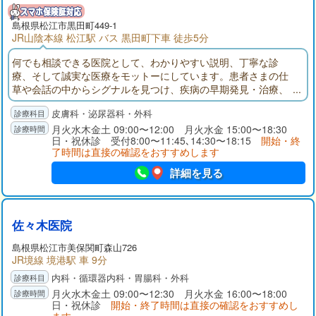
島根県
松江市
黒田町449-1
JR山陰本線 松江駅 バス 黒田町下車 徒歩5分
何でも相談できる医院として、わかりやすい説明、丁寧な診
療、そして誠実な医療をモットーにしています。患者さまの仕
草や会話の中からシグナルを見つけ、疾病の早期発見・治療、
予防医療に努めています。
皮膚科・泌尿器科・外科
月火水木金土 09:00〜12:00 月火水金 15:00〜18:30
日・祝休診 受付8:00〜11:45､14:30〜18:15
開始・終
了時間は直接の確認をおすすめします
詳細を見る
佐々木医院
島根県
松江市
美保関町森山726
JR境線 境港駅 車 9分
内科・循環器内科・胃腸科・外科
月火水木金土 09:00〜12:30 月火水金 16:00〜18:00
日・祝休診
開始・終了時間は直接の確認をおすすめし