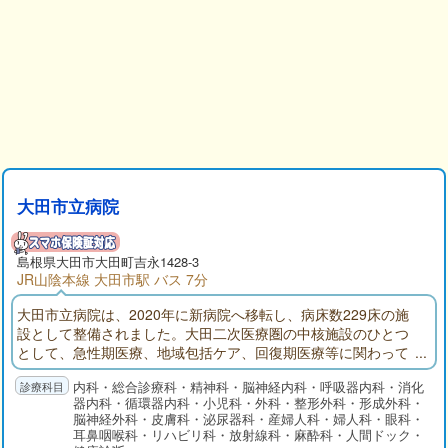
大田市立病院
島根県
大田市
大田町吉永1428-3
JR山陰本線 大田市駅 バス 7分
大田市立病院は、2020年に新病院へ移転し、病床数229床の施
設として整備されました。大田二次医療圏の中核施設のひとつ
として、急性期医療、地域包括ケア、回復期医療等に関わって
おり、二次救急医療、災害医療、周産期医療などの身近な拠点
内科・総合診療科・精神科・脳神経内科・呼吸器内科・消化
としての役割も担っております。
器内科・循環器内科・小児科・外科・整形外科・形成外科・
脳神経外科・皮膚科・泌尿器科・産婦人科・婦人科・眼科・
耳鼻咽喉科・リハビリ科・放射線科・麻酔科・人間ドック・