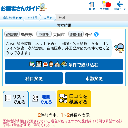
病院検索TOP
島根県
大田市
外科
検索結果
島根県
大田市
外科
さらに診療時間、ネット予約可、日曜・休日診療、女医、オン
ライン診療、夜間診療、在宅医療、外国語対応の条件で絞り込
みもできます↓
条件で絞り込む
科目変更
市郡変更
口コミを
リスト
地図
検索する
で見る
で見る
2
1
2
件該当中、
〜
件目を表示
医療機関情報は変更されている場合がありますので受付終了時間や希望する診
療科の有無は直接ご確認ください。