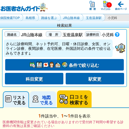
病院検索TOP
島根県
路線を選ぶ
JR山陰本線
玉造温泉駅
小児科
検索結果
JR山陰本線
玉造温泉駅
小児科
さらに診療時間、ネット予約可、日曜・休日診療、女医、オン
ライン診療、夜間診療、在宅医療、外国語対応の条件で絞り込
みもできます↓
条件で絞り込む
科目変更
駅変更
口コミを
リスト
地図
検索する
で見る
で見る
1
1
1
件該当中、
〜
件目を表示
医療機関情報は変更されている場合がありますので受付終了時間や希望する診
療科の有無は直接ご確認ください