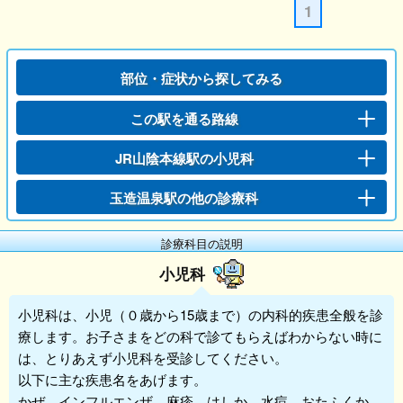
1
部位・症状から探してみる
この駅を通る路線
JR山陰本線駅の小児科
玉造温泉駅の他の診療科
診療科目の説明
小児科
小児科
は、小児（０歳から15歳まで）の内科的疾患全般を診
療します。お子さまをどの科で診てもらえばわからない時に
は、とりあえず
小児科
を受診してください。
以下に主な疾患名をあげます。
かぜ、インフルエンザ、麻疹、はしか、水痘、おたふくか