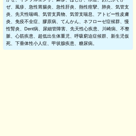
ぜ、風疹、急性胃腸炎、急性肝炎、熱性痙攣、肺炎、気管支
炎、先天性喘鳴、気管支異物、気管支喘息、アトピー性皮膚
炎、免疫不全症、膠原病、てんかん、ネフローゼ症候群、慢
性腎炎、Dent病、尿細管障害、先天性心疾患、川崎病、不整
脈、心筋疾患、超低出生体重児、呼吸窮迫症候群、新生児仮
死、下垂体性小人症、甲状腺疾患、糖尿病。