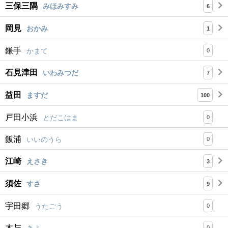
三保三隅
みほみすみ
6
岡見
おかみ
1
鎌手
かまて
0
石見津田
いわみつだ
7
益田
ますだ
100
戸田小浜
とだこはま
0
飯浦
いいのうら
0
江崎
えさき
3
須佐
すさ
9
宇田郷
うたごう
0
木与
きよ
0