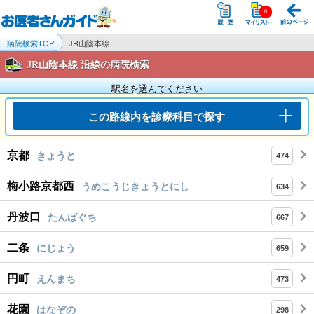
病院検索TOP
JR山陰本線
JR山陰本線 沿線の病院検索
駅名を選んでください
この路線内を診療科目で探す
京都
きょうと
474
梅小路京都西
うめこうじきょうとにし
634
丹波口
たんばぐち
667
二条
にじょう
659
円町
えんまち
473
花園
はなぞの
298