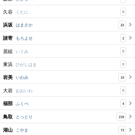
久谷
くたに
0
浜坂
はまさか
22
諸寄
もろよせ
2
居組
いぐみ
0
東浜
ひがしはま
0
岩美
いわみ
10
大岩
おおいわ
0
福部
ふくべ
4
鳥取
とっとり
218
湖山
こやま
73