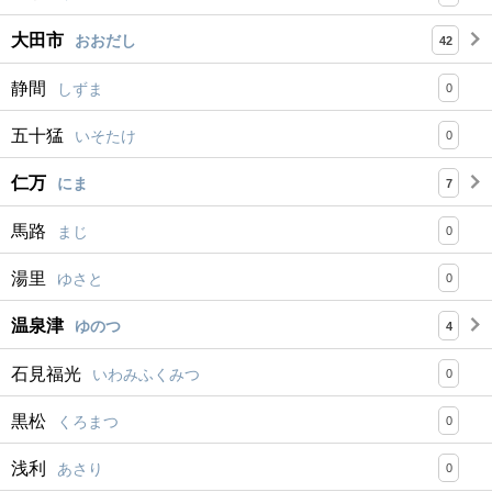
大田市
おおだし
42
静間
しずま
0
五十猛
いそたけ
0
仁万
にま
7
馬路
まじ
0
湯里
ゆさと
0
温泉津
ゆのつ
4
石見福光
いわみふくみつ
0
黒松
くろまつ
0
浅利
あさり
0