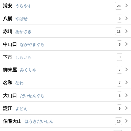
浦安
うらやす
23
八橋
やばせ
9
赤碕
あかさき
13
中山口
なかやまぐち
5
下市
しもいち
0
御来屋
みくりや
7
名和
なわ
7
大山口
だいせんぐち
6
淀江
よどえ
9
伯耆大山
ほうきだいせん
16