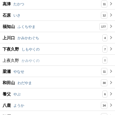
高津
たかつ
11
石原
いさ
12
福知山
ふくちやま
177
上川口
かみかわぐち
4
下夜久野
しもやくの
7
上夜久野
かみやくの
0
梁瀬
やなせ
11
和田山
わだやま
30
養父
やぶ
6
八鹿
ようか
34