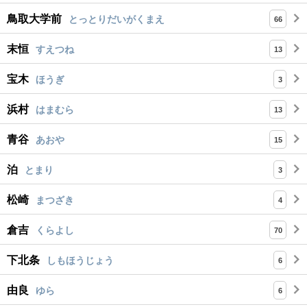
鳥取大学前
とっとりだいがくまえ
66
末恒
すえつね
13
宝木
ほうぎ
3
浜村
はまむら
13
青谷
あおや
15
泊
とまり
3
松崎
まつざき
4
倉吉
くらよし
70
下北条
しもほうじょう
6
由良
ゆら
6