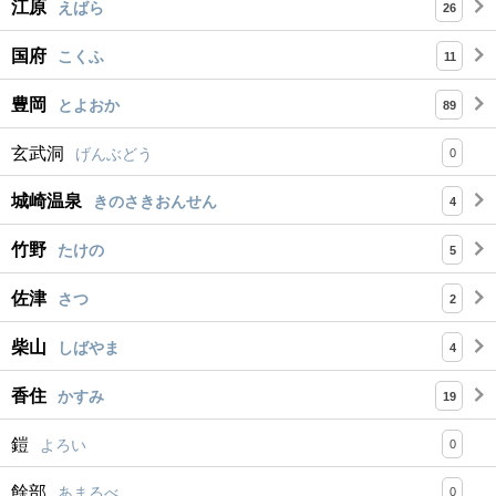
江原
えばら
26
国府
こくふ
11
豊岡
とよおか
89
玄武洞
げんぶどう
0
城崎温泉
きのさきおんせん
4
竹野
たけの
5
佐津
さつ
2
柴山
しばやま
4
香住
かすみ
19
鎧
よろい
0
餘部
あまるべ
0