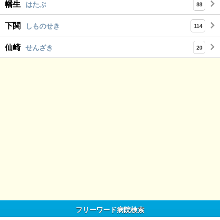
幡生
はたぶ
88
下関
しものせき
114
仙崎
せんざき
20
フリーワード病院検索