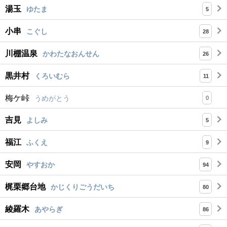
湯玉
ゆたま
5
小串
こぐし
28
川棚温泉
かわたなおんせん
26
黒井村
くろいむら
11
梅ケ峠
うめがとう
0
吉見
よしみ
5
福江
ふくえ
9
安岡
やすおか
94
梶栗郷台地
かじくりごうだいち
80
綾羅木
あやらぎ
86