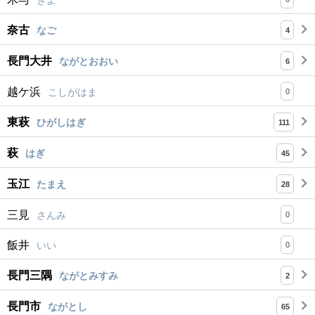
奈古
なご
4
長門大井
ながとおおい
6
越ケ浜
こしがはま
0
東萩
ひがしはぎ
111
萩
はぎ
45
玉江
たまえ
28
三見
さんみ
0
飯井
いい
0
長門三隅
ながとみすみ
2
長門市
ながとし
65