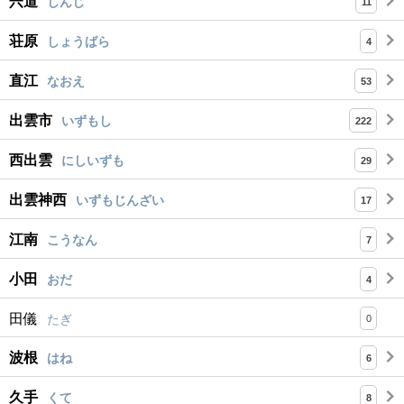
宍道
しんじ
11
荘原
しょうばら
4
直江
なおえ
53
出雲市
いずもし
222
西出雲
にしいずも
29
出雲神西
いずもじんざい
17
江南
こうなん
7
小田
おだ
4
田儀
たぎ
0
波根
はね
6
久手
くて
8