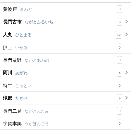
黄波戸
きわど
0
長門古市
ながとふるいち
3
人丸
ひとまる
12
伊上
いがみ
0
長門粟野
ながとあわの
0
阿川
あがわ
4
特牛
こっとい
0
滝部
たきべ
5
長門二見
ながとふたみ
0
宇賀本郷
うかほんごう
0