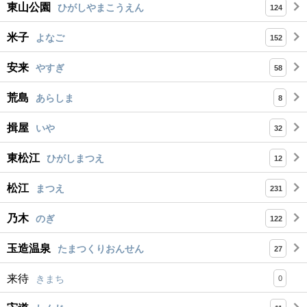
東山公園
ひがしやまこうえん
124
米子
よなご
152
安来
やすぎ
58
荒島
あらしま
8
揖屋
いや
32
東松江
ひがしまつえ
12
松江
まつえ
231
乃木
のぎ
122
玉造温泉
たまつくりおんせん
27
来待
きまち
0