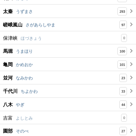
太秦
うずまさ
293
嵯峨嵐山
さがあらしやま
97
保津峡
ほづきょう
0
馬堀
うまほり
100
亀岡
かめおか
101
並河
なみかわ
23
千代川
ちよかわ
33
八木
やぎ
44
吉富
よしとみ
0
園部
そのべ
27