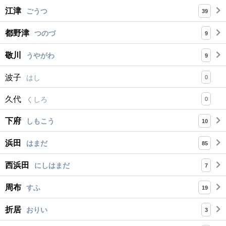
江津
ごうつ
39
都野津
つのづ
9
敬川
うやがわ
9
波子
はし
0
久代
くしろ
0
下府
しもこう
10
浜田
はまだ
85
西浜田
にしはまだ
7
周布
すふ
19
折居
おりい
3