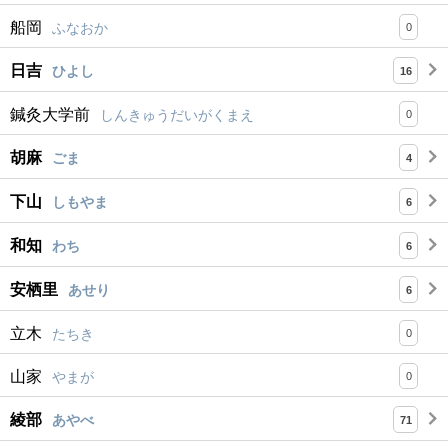
船岡
ふなおか
0
日吉
ひよし
16
鍼灸大学前
しんきゅうだいがくまえ
0
胡麻
ごま
4
下山
しもやま
6
和知
わち
6
安栖里
あせり
6
立木
たちき
0
山家
やまが
0
綾部
あやべ
71