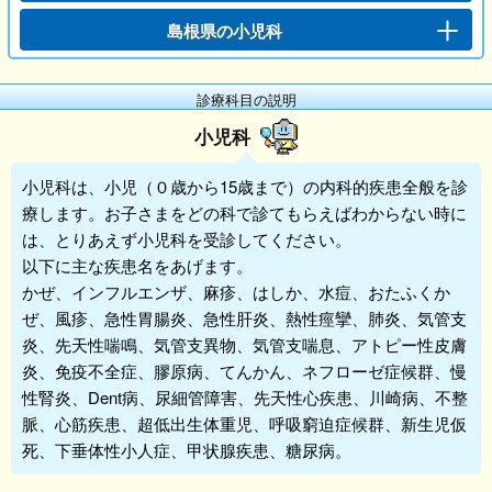
島根県の小児科
診療科目の説明
小児科
小児科
は、小児（０歳から15歳まで）の内科的疾患全般を診
療します。お子さまをどの科で診てもらえばわからない時に
は、とりあえず
小児科
を受診してください。
以下に主な疾患名をあげます。
かぜ、インフルエンザ、麻疹、はしか、水痘、おたふくか
ぜ、風疹、急性胃腸炎、急性肝炎、熱性痙攣、肺炎、気管支
炎、先天性喘鳴、気管支異物、気管支喘息、アトピー性皮膚
炎、免疫不全症、膠原病、てんかん、ネフローゼ症候群、慢
性腎炎、Dent病、尿細管障害、先天性心疾患、川崎病、不整
脈、心筋疾患、超低出生体重児、呼吸窮迫症候群、新生児仮
死、下垂体性小人症、甲状腺疾患、糖尿病。