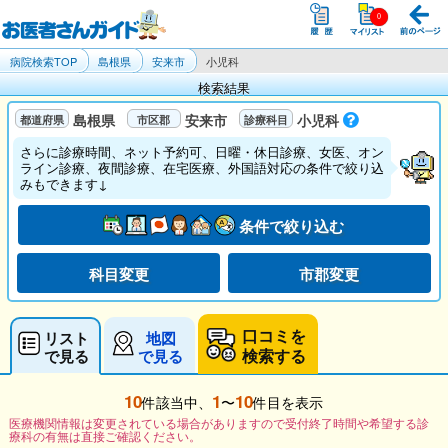
病院検索TOP
島根県
安来市
小児科
検索結果
島根県
安来市
小児科
さらに診療時間、ネット予約可、日曜・休日診療、女医、オン
ライン診療、夜間診療、在宅医療、外国語対応の条件で絞り込
みもできます↓
条件で絞り込む
科目変更
市郡変更
口コミを
リスト
地図
検索する
で見る
で見る
10
1
10
件該当中、
〜
件目を表示
医療機関情報は変更されている場合がありますので受付終了時間や希望する診
療科の有無は直接ご確認ください。