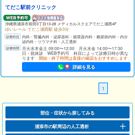
てだこ駅前クリニック
沖縄県
浦添市
前田3丁目13-28 メディカルスクエアてだこ浦西4F
ゆいレール てだこ浦西駅 徒歩3分
内科・腎臓内科・泌尿器科・循環器内科・糖尿病内科・内分
泌内科・リウマチ科・人工透析
月火水木金土 09:00〜12:00 月火水金 14:00〜17:30
日・祝休診 WEB予約可 科目によって診療日時が異な
ります
開始・終了時間は直接の確認をおすすめします
詳細を見る
1
部位・症状から探してみる
浦添市の駅周辺の人工透析