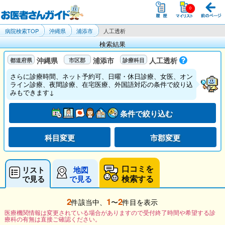
病院検索TOP
沖縄県
浦添市
人工透析
検索結果
沖縄県
浦添市
人工透析
さらに診療時間、ネット予約可、日曜・休日診療、女医、オン
ライン診療、夜間診療、在宅医療、外国語対応の条件で絞り込
みもできます↓
条件で絞り込む
科目変更
市郡変更
口コミを
リスト
地図
検索する
で見る
で見る
2
1
2
件該当中、
〜
件目を表示
医療機関情報は変更されている場合がありますので受付終了時間や希望する診
療科の有無は直接ご確認ください。