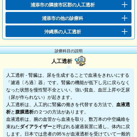
浦添市の隣接市区郡の人工透析
浦添市の他の診療科
沖縄県の人工透析
診療科目の説明
人工透析
人工透析
- 腎臓は、尿を生成することで血液をきれいにする
「濾過〔ろ過〕器」です。腎臓の機能が低下し元に戻らなく
なった状態を慢性腎不全といい、強い貧血、血圧上昇や乏尿
（尿が作られない）が起きます。
人工透析は、人工的に腎臓の働きを代替する方法で、
血液透
析
と
腹膜透析
の２つの方法があります。
血液透析は、腕の血管から血液を取り、数万本の中空繊維を
束ねた
ダイアライザー
と呼ばれる濾過装置に通し、体内に戻
します。日本では患者の95％が血液透析を受けていて一般的