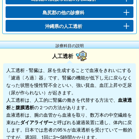
島尻郡の他の診療科
沖縄県の人工透析
診療科目の説明
人工透析
人工透析
- 腎臓は、尿を生成することで血液をきれいにする
「濾過〔ろ過〕器」です。腎臓の機能が低下し元に戻らなく
なった状態を慢性腎不全といい、強い貧血、血圧上昇や乏尿
（尿が作られない）が起きます。
人工透析は、人工的に腎臓の働きを代替する方法で、
血液透
析
と
腹膜透析
の２つの方法があります。
血液透析は、腕の血管から血液を取り、数万本の中空繊維を
束ねた
ダイアライザー
と呼ばれる濾過装置に通し、体内に戻
します。日本では患者の95％が血液透析を受けていて一般的
ですが、週3回、1回に3〜5時間かかります。