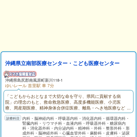
沖縄県立南部医療センター・こども医療センター
沖縄県
島尻郡
南風原町新川118-1
ゆいレール 首里駅 車 7分
「こどもからおとなまで大切な命を守り、県民に貢献する病
院」の理念のもと、救命救急医療、高度多機能医療、小児医
療、周産期医療、精神身体合併症医療、離島・へき地医療など
を皆様へ提供しています。具体的には、救命救急センター・小
内科・脳神経内科・呼吸器内科・消化器内科・循環器内科・
児救命救急センターの365日24時間体制での稼働、脳卒中センタ
腎臓内科・リウマチ科・血液内科・呼吸器外科・糖尿病内
ー開設、心臓血管外科チームによる県立病院初のドクターカー
科・消化器外科・内分泌内科・精神科・外科・整形外科・形
導入、県唯一のPICU(小児集中治療室)完備、総合周産期医療セ
成外科・脳神経外科・心臓血管外科・麻酔科・皮膚科・泌尿
ンター機能の充実、県内初の合併症専用精神科病棟保持、8カ所