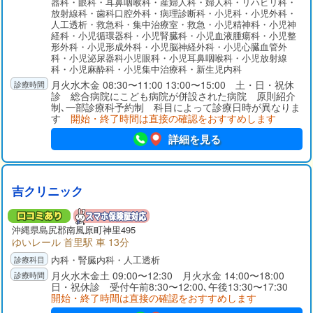
器科・眼科・耳鼻咽喉科・産婦人科・婦人科・リハビリ科・
の附属診療所維持などが挙げられます。
放射線科・歯科口腔外科・病理診断科・小児科・小児外科・
人工透析・救急科・集中治療室・救急・小児精神科・小児神
経科・小児循環器科・小児腎臓科・小児血液腫瘍科・小児整
形外科・小児形成外科・小児脳神経外科・小児心臓血管外
科・小児泌尿器科小児眼科・小児耳鼻咽喉科・小児放射線
科・小児麻酔科・小児集中治療科・新生児内科
月火水木金 08:30〜11:00 13:00〜15:00 土・日・祝休
診 総合病院にこども病院が併設された病院 原則紹介
制､一部診療科予約制 科目によって診療日時が異なりま
す
開始・終了時間は直接の確認をおすすめします
詳細を見る
吉クリニック
沖縄県
島尻郡
南風原町神里495
ゆいレール 首里駅 車 13分
内科・腎臓内科・人工透析
月火水木金土 09:00〜12:30 月火水金 14:00〜18:00
日・祝休診 受付午前8:30〜12:00､午後13:30〜17:30
開始・終了時間は直接の確認をおすすめします