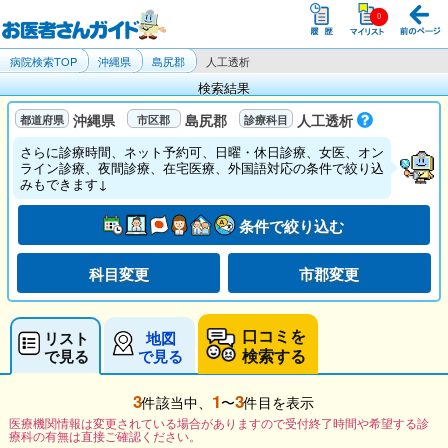
病院検索TOP
沖縄県
島尻郡
人工透析
検索結果
沖縄県
島尻郡
人工透析
さらに診療時間、ネット予約可、日曜・休日診療、女医、オン
ライン診療、夜間診療、在宅医療、外国語対応の条件で絞り込
みもできます↓
条件で絞り込む
科目変更
市郡変更
口コミを
リスト
地図
検索する
で見る
で見る
3
1
3
件該当中、
〜
件目を表示
医療機関情報は変更されている場合がありますので受付終了時間や希望する診
療科の有無は直接ご確認ください。