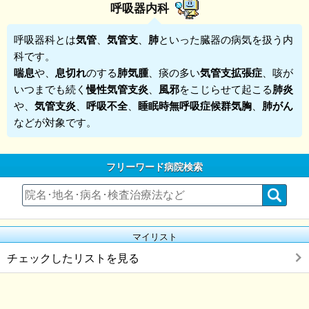
呼吸器内科
呼吸器科
とは
気管
、
気管支
、
肺
といった臓器の病気を扱う内
科です。
喘息
や、
息切れ
のする
肺気腫
、痰の多い
気管支拡張症
、咳が
いつまでも続く
慢性気管支炎
、
風邪
をこじらせて起こる
肺炎
や、
気管支炎
、
呼吸不全
、
睡眠時無呼吸症候群気胸
、
肺がん
などが対象です。
フリーワード病院検索
マイリスト
チェックしたリストを見る