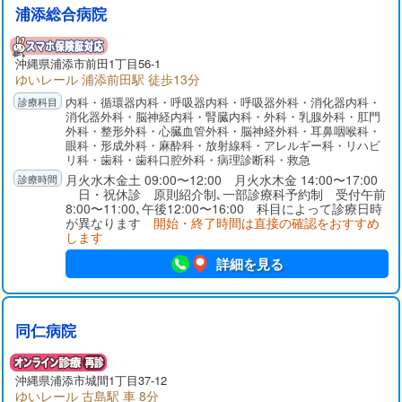
浦添総合病院
沖縄県
浦添市
前田1丁目56-1
ゆいレール 浦添前田駅 徒歩13分
内科・循環器内科・呼吸器内科・呼吸器外科・消化器内科・
消化器外科・脳神経内科・腎臓内科・外科・乳腺外科・肛門
外科・整形外科・心臓血管外科・脳神経外科・耳鼻咽喉科・
眼科・形成外科・麻酔科・放射線科・アレルギー科・リハビ
リ科・歯科・歯科口腔外科・病理診断科・救急
月火水木金土 09:00〜12:00 月火水木金 14:00〜17:00
日・祝休診 原則紹介制､一部診療科予約制 受付午前
8:00〜11:00､午後12:00〜16:00 科目によって診療日時
が異なります
開始・終了時間は直接の確認をおすすめ
します
詳細を見る
同仁病院
沖縄県
浦添市
城間1丁目37-12
ゆいレール 古島駅 車 8分