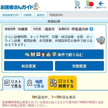
病院検索TOP
沖縄県
浦添市
呼吸器内科
検索結果
沖縄県
浦添市
呼吸器内科
さらに診療時間、ネット予約可、日曜・休日診療、女医、オン
ライン診療、夜間診療、在宅医療、外国語対応の条件で絞り込
みもできます↓
条件で絞り込む
科目変更
市郡変更
口コミを
リスト
地図
検索する
で見る
で見る
9
1
9
件該当中、
〜
件目を表示
医療機関情報は変更されている場合がありますので受付終了時間や希望する診
療科の有無は直接ご確認ください。