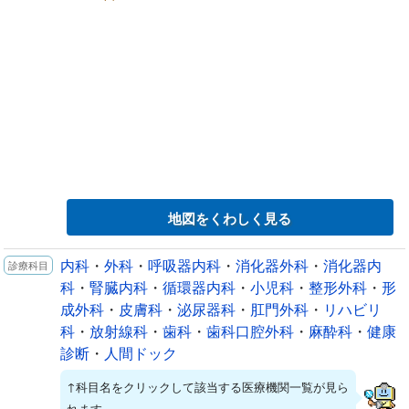
地図をくわしく見る
内科
・
外科
・
呼吸器内科
・
消化器外科
・
消化器内
科
・
腎臓内科
・
循環器内科
・
小児科
・
整形外科
・
形
成外科
・
皮膚科
・
泌尿器科
・
肛門外科
・
リハビリ
科
・
放射線科
・
歯科
・
歯科口腔外科
・
麻酔科
・
健康
診断
・
人間ドック
↑科目名をクリックして該当する医療機関一覧が見ら
れます