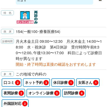
154(一般100･療養医療54)
月火木金土日 09:00〜12:30 月火木金土 14:00〜1
8:00 水・祝休診 第4日休診 受付時間午前8:3
0〜12:00､午後13:30〜17:00 科目によって診療日
時が異なります
開始・終了時間は直接の確認をおすすめします
この地域で内科の
口コミ
ネット予約
休日診療
女医さん
2
3
1
1
夜間診療
オンライン診療
訪問診療
2
5
6
外国語対応
2