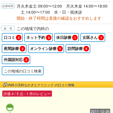
月火木金土 09:00〜12:00 月火木金 14:00〜18:00
土 14:00〜17:00 水・日・祝休診
開始・終了時間は直接の確認をおすすめします
この地域で内科の
口コミ
ネット予約
休日診療
女医さん
2
3
1
1
夜間診療
オンライン診療
訪問診療
2
5
6
外国語対応
2
この地域の口コミ検索
内科小児科なかざとクリニック
の口コミ情報
評価
4
/
5
点 -
1
件のレビュー
2011-12-26