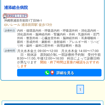
浦添総合病院
沖縄県
浦添市
前田1丁目56-1
ゆいレール 浦添前田駅 徒歩13分
内科・循環器内科・呼吸器内科・呼吸器外科・消化器内科・
消化器外科・脳神経内科・腎臓内科・外科・乳腺外科・肛門
外科・整形外科・心臓血管外科・脳神経外科・耳鼻咽喉科・
眼科・形成外科・麻酔科・放射線科・アレルギー科・リハビ
リ科・歯科・歯科口腔外科・病理診断科・救急
月火水木金土 09:00〜12:00 月火水木金 14:00〜17:00
日・祝休診 原則紹介制､一部診療科予約制 受付午前
8:00〜11:00､午後12:00〜16:00 科目によって診療日時
が異なります
開始・終了時間は直接の確認をおすすめ
します
詳細を見る
1