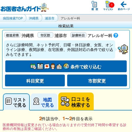
病院検索TOP
沖縄県
浦添市
アレルギー科
検索結果
沖縄県
浦添市
アレルギー科
さらに診療時間、ネット予約可、日曜・休日診療、女医、オン
ライン診療、夜間診療、在宅医療、外国語対応の条件で絞り込
みもできます↓
条件で絞り込む
科目変更
市郡変更
口コミを
リスト
地図
検索する
で見る
で見る
2
1
2
件該当中、
〜
件目を表示
医療機関情報は変更されている場合がありますので受付終了時間や希望する診
療科の有無は直接ご確認ください。