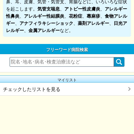
鼻、耳、皮膚、気管・気管支、胃腸などに、いろいろな症状
を起こします。
気管支喘息
、
アトピー性皮膚炎
、
アレルギー
性鼻炎
、
アレルギー性結膜炎
、
花粉症
、
蕁麻疹
、
食物アレル
ギー
、
アナフィラキシーショック
、
薬剤アレルギー
、
日光ア
レルギー
、
金属アレルギー
など。
フリーワード病院検索
マイリスト
チェックしたリストを見る