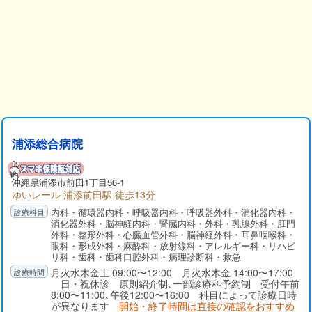
浦添総合病院
沖縄県
浦添市
前田1丁目56-1
ゆいレール 浦添前田駅 徒歩13分
内科・循環器内科・呼吸器内科・呼吸器外科・消化器内科・
消化器外科・脳神経内科・腎臓内科・外科・乳腺外科・肛門
外科・整形外科・心臓血管外科・脳神経外科・耳鼻咽喉科・
眼科・形成外科・麻酔科・放射線科・アレルギー科・リハビ
リ科・歯科・歯科口腔外科・病理診断科・救急
月火水木金土 09:00〜12:00 月火水木金 14:00〜17:00
日・祝休診 原則紹介制､一部診療科予約制 受付午前
8:00〜11:00､午後12:00〜16:00 科目によって診療日時
が異なります
開始・終了時間は直接の確認をおすすめ