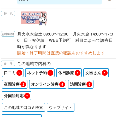
月火水木金土 09:00〜12:00 月火水金 14:00〜17:3
0 日・祝休診 WEB予約可 科目によって診療日
時が異なります
開始・終了時間は直接の確認をおすすめします
この地域で内科の
口コミ
ネット予約
休日診療
女医さん
2
3
1
1
夜間診療
オンライン診療
訪問診療
2
5
6
外国語対応
2
この地域の口コミ検索
ウェブサイト