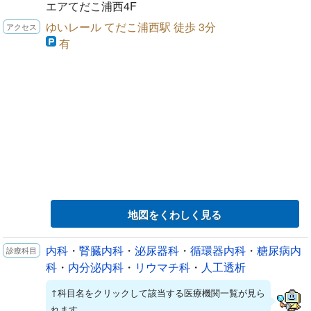
エアてだこ浦西4F
ゆいレール てだこ浦西駅 徒歩 3分
有
地図をくわしく見る
内科
・
腎臓内科
・
泌尿器科
・
循環器内科
・
糖尿病内
科
・
内分泌内科
・
リウマチ科
・
人工透析
↑科目名をクリックして該当する医療機関一覧が見ら
れます