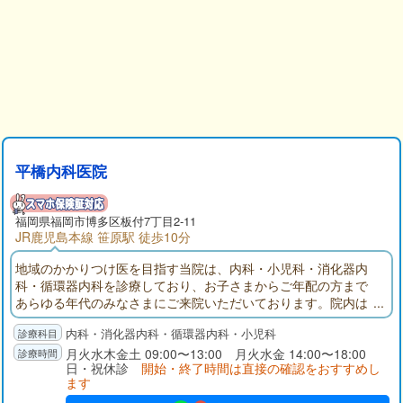
平橋内科医院
福岡県福岡市博多区板付7丁目2-11
JR鹿児島本線 笹原駅 徒歩10分
地域のかかりつけ医を目指す当院は、内科・小児科・消化器内
科・循環器内科を診療しており、お子さまからご年配の方まで
あらゆる年代のみなさまにご来院いただいております。院内は
清潔感があり、アットホームで安らげる雰囲気と患者さまにリ
内科・消化器内科・循環器内科・小児科
ラックスしていただけるよう配慮しております。受診の際に、
疑問や不安、ご要望等ございましたら遠慮なくおっしゃってく
月火水木金土 09:00〜13:00 月火水金 14:00〜18:00
日・祝休診
開始・終了時間は直接の確認をおすすめし
ださい。
ます