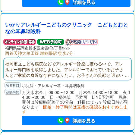
詳細を見る
いかりアレルギーこどものクリニック こどもとおと
なの耳鼻咽喉科
福岡県福岡市博多区東雲町2丁目3-25
西鉄天神大牟田線 雑餉隈駅 徒歩7分
福岡市立こども病院などでアレルギー診療に携わる中で、アレ
ルギー専門医を取得しました。アレルギーで困っているお子さ
んとご家族の身近な存在になりたい。お子さんの笑顔と明るい
未来のためにできることは全部やりたい！そんな想いでクリニ
小児科・アレルギー科・耳鼻咽喉科
ックを開院することとなりました。アレルギーに関わらず、お
子様に関わる全てのことに真摯に取り組んでいきますので、な
月火水木金土 09:00〜12:00 月木金 14:30〜18:00 火 1
4:30〜20:00 日・祝休診 予約可 LINE予約可 最終
んでも気軽にご相談ください。
受付は診療時間終了30分前 科目によって診療日時が異
なります
開始・終了時間は直接の確認をおすすめしま
す
詳細を見る