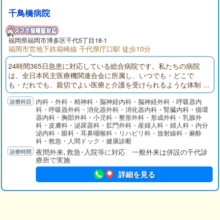
千鳥橋病院
福岡県福岡市博多区千代5丁目18-1
福岡市営地下鉄箱崎線 千代県庁口駅 徒歩10分
24時間365日急患に対応している総合病院です。私たちの病院
は、全日本民主医療機関連合会に所属し、いつでも・どこで
も・だれでも、親切でよい医療と介護を受けられるような体制
をめざして、救急医療・慢性疾患管理・リハビリテーション・
内科・外科・精神科・脳神経内科・脳神経外科・呼吸器内
通所リハビリ・施設介護・健診まで、幅広く医療・福祉活動に
科・呼吸器外科・消化器外科・消化器内科・腎臓内科・循環
取り組んでおります。当院では差額ベッド料はいただいており
器内科・胸部外科・小児科・整形外科・形成外科・乳腺外
ません。また無料低額診療を実施しております。
科・皮膚科・泌尿器科・肛門外科・産婦人科・婦人科・内分
泌内科・眼科・耳鼻咽喉科・リハビリ科・放射線科・麻酔
科・救急・人間ドック・健康診断
夜間外来､救急･入院等に対応 一般外来は併設の千代診
療所で実施
詳細を見る