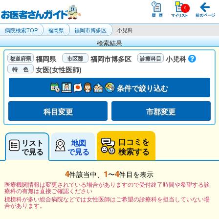
病院検索TOP
福岡県
福岡市博多区
小児科
検索結果
福岡県
福岡市博多区
小児科
女医(女性医師)
条件で絞り込む
科目変更
市郡変更
口コミを
リスト
地図
検索する
で見る
で見る
4
1
4
件該当中、
〜
件目を表示
医療機関情報は変更されている場合がありますので受付終了時間や希望する診
療科の有無は直接ご確認ください
標榜科が多い総合病院などでは女性医師はご希望の診療科を担当していない場
合があります。