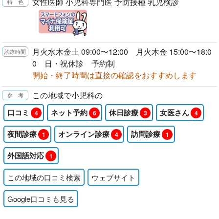
女性医師 小児科専門医 予防接種 乳児検診
月火水木金土 09:00〜12:00 月火木金 15:00〜18:0
0 日・祝休診 予約制
開始・終了時間は直接の確認をおすすめします
この地域で小児科の
口コミ
ネット予約
休日診療
女医さん
4
6
3
4
夜間診療
オンライン診療
訪問診療
1
4
1
外国語対応
1
この地域の口コミ検索
ウェブサイト
Google口コミも見る